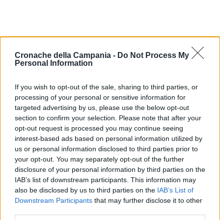
Cronache della Campania -
Do Not Process My
Personal Information
If you wish to opt-out of the sale, sharing to third parties, or
processing of your personal or sensitive information for
targeted advertising by us, please use the below opt-out
section to confirm your selection. Please note that after your
opt-out request is processed you may continue seeing
TAGS
Paletti
Renews
Strade
Succedeoggi
interest-based ads based on personal information utilized by
us or personal information disclosed to third parties prior to
your opt-out. You may separately opt-out of the further
Apri commenti (1)
disclosure of your personal information by third parties on the
IAB’s list of downstream participants. This information may
also be disclosed by us to third parties on the
IAB’s List of
Commenti
(1)
Downstream Participants
that may further disclose it to other
third parties.