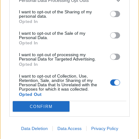
Personal Data Processing Opt Outs
Il tuo indirizzo email non sarà pubblicato.
I campi
I want to opt-out of the Sharing of my
obbligatori sono contrassegnati
*
personal data.
Opted In
Commento
*
I want to opt-out of the Sale of my
Personal Data.
Opted In
I want to opt-out of processing my
Personal Data for Targeted Advertising.
Opted In
I want to opt-out of Collection, Use,
Retention, Sale, and/or Sharing of my
Personal Data that Is Unrelated with the
Purposes for which it was collected.
Opted Out
Nome
*
CONFIRM
Email
*
Data Deletion
Data Access
Privacy Policy