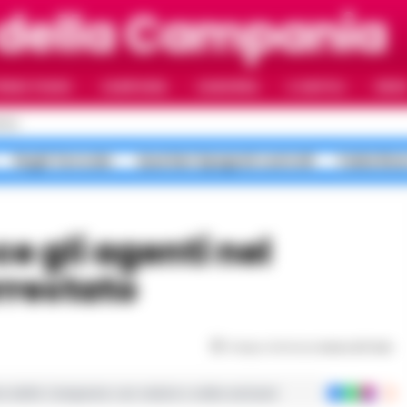
 della Campania
RIMO PIANO
CAMPANIA
CAMORRA
IL NAPOLI
VIDE
OLI
Roghi Terra dei
Quartieri Spagnoli controlli
Faida Rion
rrestato
Tempo di lettura
meno di 1
min
ie dalla Campania con notizie e video esclusivi