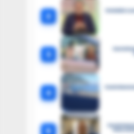
Omicidio Luc
2
Castella
3
Castellammar
4
Castellamma
5
intercett