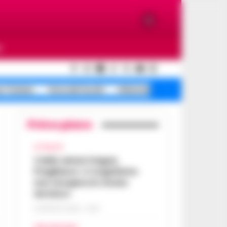
O
e Traiano
Terra dei fuochi
Infezione ospedaliera
Primo piano
ATTUALITÀ
Caldo senza tregua,
Pregliasco: «L’organismo
non recupera lo stress
termico»
6 AGOSTO 2026 - 10:57