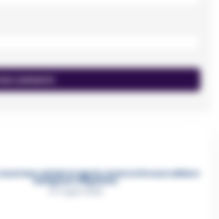
asertano suicida in Liguria: anche la Procura militare
indaga per istigazione
27 Luglio 2026