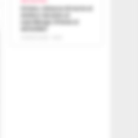
AREA VESUVIANA
Striano, minacce di morte al
sindaco durante un
sopralluogo: 67enne ai
domiciliari
6 AGOSTO 2026 - 09:43