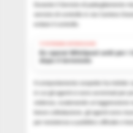
Durante il Servizio di pattugliamento m
servizio di controllo in via Carriera Gr
evitare il controllo.
TI POTREBBE INTERESSARE
Ex operai Whirlpool uniti per i Campi Flegrei: donazione solidale
dopo il terremoto
Il comportamento sospetto ha indotto i
in cui gli agenti si sono avvicinati per 
violenza, scatenando un’aggressione nei
breve colluttazione, gli agenti sono rius
per resistenza a pubblico ufficiale e les