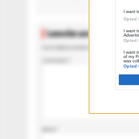
I want t
Opted 
Lascia un comment
I want 
Advertis
Opted 
Il tuo indirizzo email non sarà pubblicato.
I c
I want t
of my P
Commento
*
was col
Opted 
Nome
*