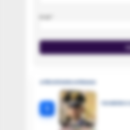
Email
*
🔥 Più letti della settimana
Carabiniere c
1