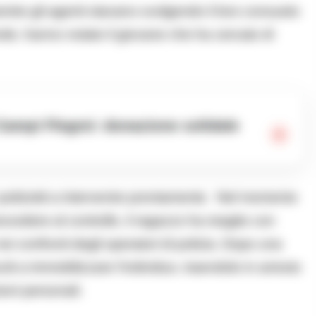
entre gli agenti stavano svolgendo il loro consueto
ande, hanno notato il giovane che ha cercato di
 poliziotti a intervenire prontamente. Nel momento
procedere al controllo, il ragazzo ha reagito con
 confronti degli operatori di polizia. Dopo una
citi a immobilizzare l’individuo, traendolo in arresto
ioni personali.