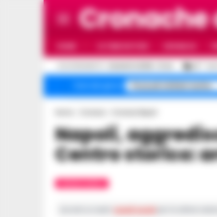
Cronache
HOME
ULTIME NOTIZIE
CRONACA
P
C
AGGIORNAMENTO :
6 AGOSTO 2026 - 21:44
29
NAP
Pozzuoli sfollati rischio
Temi del giorno
Home
Cronaca
Cronaca Napoli
Napoli, aggredisce gli agenti nel
Centro storico: a
CRONACA NAPOLI
Iscriviti ai nostri
canali social
per le ultime notiz