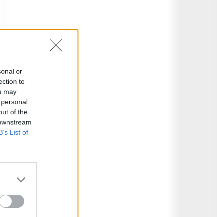
sonal or
ection to
ou may
 personal
out of the
 downstream
B’s List of