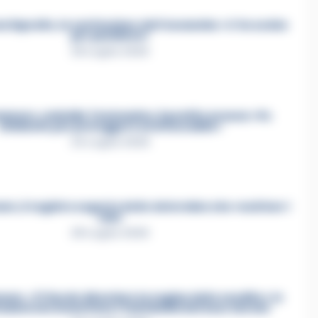
a Esposito, la confessione dell’assassino: «L’ho ucciso
per punizione»
26 Luglio 2026
mmare, omicidio Tommasino, il pentito accusa: «Fu
eliminato per proteggere un intoccabile»
24 Luglio 2026
e, il registro segreto delle determine che «nutriva» i
clan
28 Luglio 2026
re, «Ti faccio diventare la regina delle vendite»: le
azioni che incastrano i fedelissimi del boss Carolei