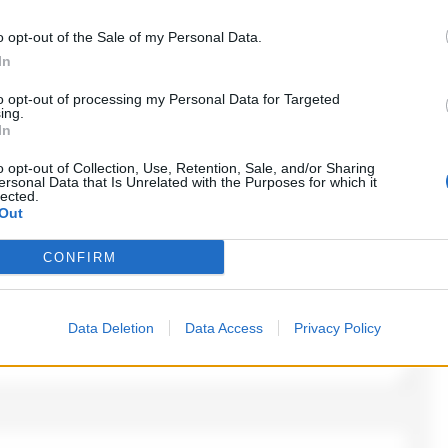
o opt-out of the Sale of my Personal Data.
In
o
to opt-out of processing my Personal Data for Targeted
ing.
In
ampi obbligatori sono contrassegnati
*
o opt-out of Collection, Use, Retention, Sale, and/or Sharing
ersonal Data that Is Unrelated with the Purposes for which it
lected.
Out
CONFIRM
Data Deletion
Data Access
Privacy Policy