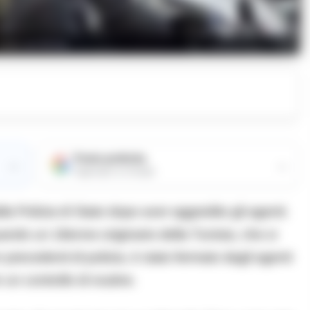
foto archivio
Fonte preferita
→
→
Aggiungici su Google
la Polizia di Stato dopo aver aggredito gli agenti.
 quando un 18enne originario della Tunisia, che si
precedenti di polizia, è stato fermato dagli agenti
 un controllo di routine.