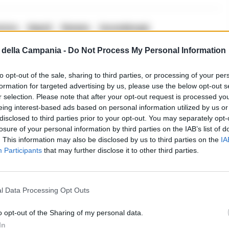
orico
Napoli
Renews
Succedeoggi
della Campania -
Do Not Process My Personal Information
i commenti (1)
to opt-out of the sale, sharing to third parties, or processing of your per
formation for targeted advertising by us, please use the below opt-out s
r selection. Please note that after your opt-out request is processed y
eing interest-based ads based on personal information utilized by us or
disclosed to third parties prior to your opt-out. You may separately opt-
losure of your personal information by third parties on the IAB’s list of
. This information may also be disclosed by us to third parties on the
IA
Participants
that may further disclose it to other third parties.
uccedere. Un ragazzo cosi giovane e in
l Data Processing Opt Outs
za non è mai la soluzione. Spero che possa
o opt-out of the Sharing of my personal data.
.
In