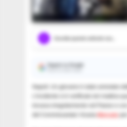
Ascolta questo articolo ora...
Seguici su Google
Ricevi le nostre notizie
Napoli. Un giovane è stato arrestato dal
L’incidente si è verificato ieri mattina
trovava irregolarmente nel Paese e con 
del Commissariato Vicaria-
Mercato
per