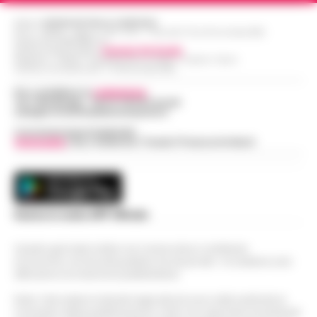
Editore
CRONACHE DELLA CAMPANIA
R.O.C.: 030531 - Reg. N. 1301/ 2016 - Tribunale Torre Annunziata (NA)
Partita IVA IT08642881216
Direttore Responsabile:
Giuseppe Del Gaudio
Redazioni : Scafati / Castellammare di Stabia / Caserta / Sarno
Indirizzo Via Sardoncelli 115 Boscoreale (NA)
Per contattare la
redazione
:
Tel / Whatsapp : 334.12.78.004 email:
web@cronachedellacampania.it
Concessionaria Pubblicità
Vivimedia
| Sky | Addendo | Teads | Presscommtech
Scarica la nostra APP Ufficiale
Questo giornale inoltre non riceve alcun contributo
economico né da enti pubblici né da privati . Si sostiene solo
attraverso le inserzioni pubblicitarie.
Nota: I link esterni indicati negli articoli sono stati verificati al
momento della pubblicazione. Il sito non risponde di eventuali