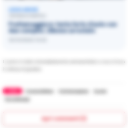
LEGGI ANCHE
CRONACA NAPOLI
Frattamaggiore: tenta furto d’auto con
due complici, 28enne arrestato
16/10/2024 15:42
L’uomo è stato immediatamente ammanettato e ora si trova
in attesa di giudizio.
TAGS
CronacheNews
Frattamaggiore
Scuola
Succedeoggi
Apri commenti (1)