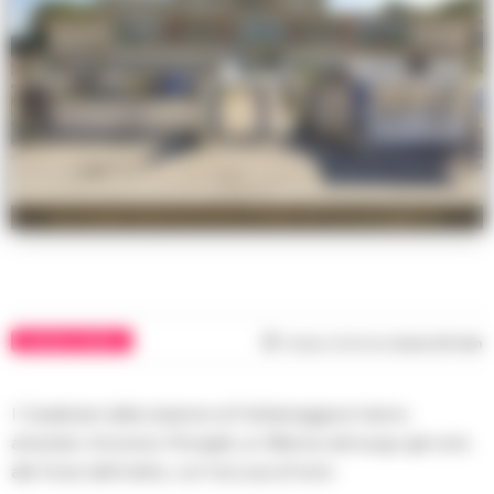
La scuola materna Enrico Fermi di Frattamaggiore
CRONACA NAPOLI
Tempo di lettura
meno di 1
min
I Carabinieri della stazione di Frattamaggiore hanno
arrestato Vincenzo Mongelli, un 38enne del luogo già noto
alle forze dell’ordine, con l’accusa di furto.