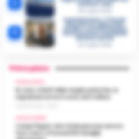
4
«nutriva» i clan
28 Luglio 2026
Castellammare, «Ti faccio
diventare la regina delle
vendite»: le intercettazioni
5
che incastrano i fedelissimi
del boss Carolei
24 Luglio 2026
Primo piano
CRONACA NAPOLI
Rc Auto, il bluff delle targhe polacche: ai
napoletani arriva il conto da 5 milioni
9 AGOSTO 2026 - 06:20
CRONACA FLEGREA
Campi Flegrei, oltre 2mila persone ancora
fuori casa: a Pozzuoli 813 famiglie