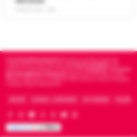
allontanate
8 AGOSTO 2026 - 22:56
Cronachedellacampania.it
fondato nel 2015, è il giornale
indipendente di riferimento per le
Cronache di Napoli
, sulla
politica, sui fatti del giorno e le storie della
Campania
.
Tra i primi
giornali digitali in Campania
segue anche le notizie il calcio
Napoli e dello sport in Campania. Racconta la Cronaca di Napoli,
Caserta, Avellino e Benevento.
ARCHIVIO
CHI SIAMO – LA REDAZIONE
FACT CHECKING
COLLABORA