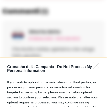
Commenti
(1)
Gina
ha detto:
16 Ottobre 2024 - 08:32 alle 08:32
Che brutta notizia, speriamo che venga
fatto giustizia.
Cronache della Campania -
Do Not Process My
Personal Information
If you wish to opt-out of the sale, sharing to third parties, or
Lascia un commento
processing of your personal or sensitive information for
targeted advertising by us, please use the below opt-out
Il tuo indirizzo email non sarà pubblicato.
I campi
section to confirm your selection. Please note that after your
obbligatori sono contrassegnati
*
opt-out request is processed you may continue seeing