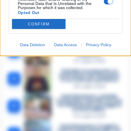
Personal Data that Is Unrelated with the
Purposes for which it was collected.
Opted Out
CONFIRM
🔥 Più letti della settimana
Carabiniere casertano suicida
Data Deletion
Data Access
Privacy Policy
in Liguria: anche la Procura
1
militare indaga per
istigazione
27 Luglio 2026
Omicidio Luca Esposito, la
confessione dell’assassino:
2
«L’ho ucciso per punizione»
26 Luglio 2026
Castellammare, omicidio
Tommasino, il pentito accusa:
3
«Fu eliminato per proteggere
un intoccabile»
24 Luglio 2026
Castellammare, il registro
segreto delle determine che