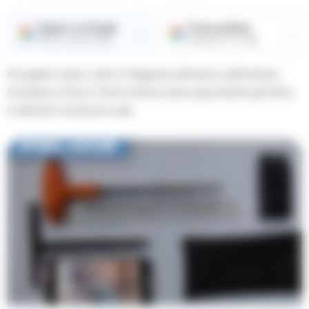
Seguici su Google
Fonte preferita
→
→
Ricevi le nostre notizie
Aggiungici su Google
Mongelli è stato colto in flagrante all’interno dell’Istituto
Scolastico Enrico Fermi mentre stava asportando gli infissi
in alluminio da alcune aule.