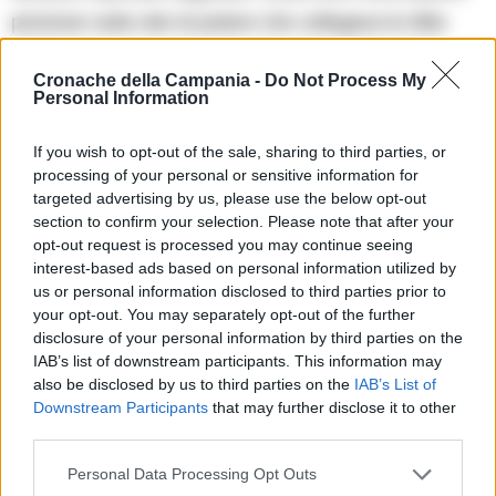
preziose sulla rete di potere che collegava le élite
dell’impero e sul ruolo che esse ricoprivano nelle
Cronache della Campania -
Do Not Process My
campagne militari di conquista.
Personal Information
If you wish to opt-out of the sale, sharing to third parties, or
Un esempio di come tutela, ricerca e valorizzazione
processing of your personal or sensitive information for
si intrecciano a Pompei
targeted advertising by us, please use the below opt-out
section to confirm your selection. Please note that after your
opt-out request is processed you may continue seeing
“La scoperta inattesa di questo monumento”, spiega il
interest-based ads based on personal information utilized by
direttore del Parco Archeologico di Pompei, Gabriel
us or personal information disclosed to third parties prior to
your opt-out. You may separately opt-out of the further
Zuchtriegel, “è l’ennesimo esempio di come a Pompei
disclosure of your personal information by third parties on the
tutela, ricerca e valorizzazione siano strettamente
IAB’s list of downstream participants. This information may
also be disclosed by us to third parties on the
IAB’s List of
intrecciate tra di loro”.
Downstream Participants
that may further disclose it to other
third parties.
Ancora da scoprire
Personal Data Processing Opt Outs