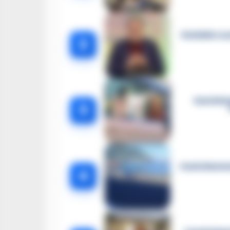
Omicidio Luc
2
Castella
3
Castellammar
4