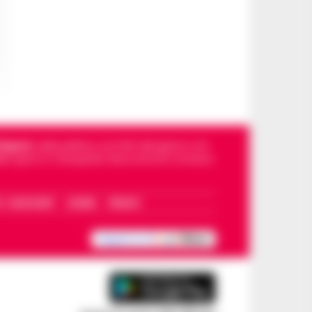
Napoli
, sulla politica, sui fatti del giorno e le
dello sport in Campania. Racconta la Cronaca
I – WHATSAPP
COOKIE
PRIVACY