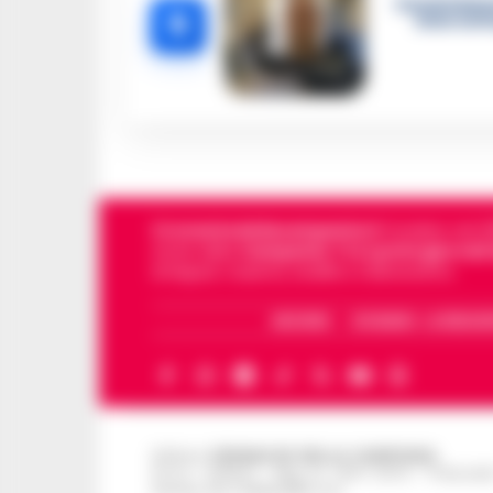
Castellamma
5
intercett
Cronachedellacampania.it
fondato nel 201
storie della
Campania
.
Tra i primi giornali
di Napoli, Caserta, Avellino e Benevento.
ARCHIVIO
CHI SIAMO – LA REDAZ
Editore
CRONACHE DELLA CAMPANIA
R.O.C.: 030531 - Reg. N. 1301/ 2016 - Tribuna
Partita IVA IT08642881216