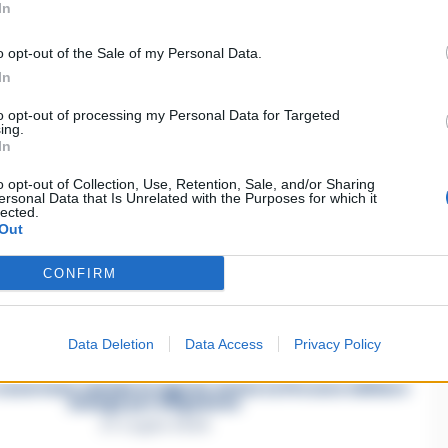
In
ore di Napoli continueranno anche nel corso di
o opt-out of the Sale of my Personal Data.
In
to opt-out of processing my Personal Data for Targeted
ing.
In
o opt-out of Collection, Use, Retention, Sale, and/or Sharing
ersonal Data that Is Unrelated with the Purposes for which it
lected.
ia un commento
Out
CONFIRM
Data Deletion
Data Access
Privacy Policy
asertano suicida in Liguria: anche la Procura militare
indaga per istigazione
27 Luglio 2026