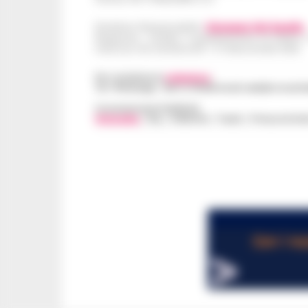
Direttore Responsabile:
Giuseppe Del Gaudio
Redazioni : Scafati / Castellammare di Stabia 
Indirizzo Via Sardoncelli 115 Boscoreale (NA)
Per contattare la
redazione
:
Tel / Whatsapp : 334.12.78.004 email: web@cronache
Concessionaria Pubblicità
Vivimedia
| Sky | Addendo | Teads | Presscommte