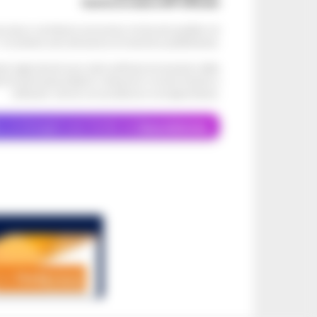
Scarica la nostra APP Ufficiale
ve alcun contributo economico né da enti pubblici né
. Si sostiene solo attraverso le inserzioni pubblicitarie.
cati negli articoli sono stati verificati al momento della
di eventuali problemi o disservizi: si invita l’utente a
utilizzare i servizi con prudenza e consapevolezza.
o, le immagini sono fornite da
Depositphotos