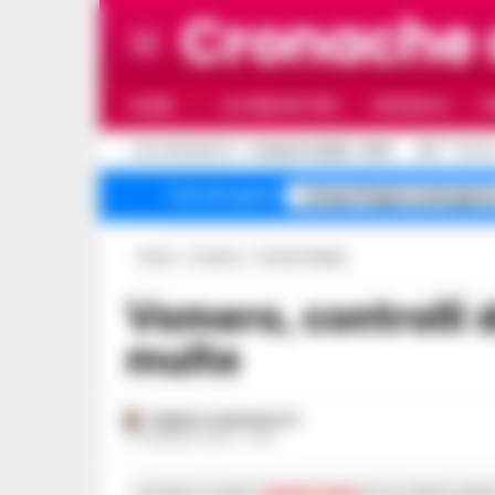
Cronache
HOME
ULTIME NOTIZIE
CRONACA
P
C
AGGIORNAMENTO :
7 AGOSTO 2026 - 18:15
31.8
NAPOL
Campi Flegrei emergenz
Temi del giorno
Home
Cronaca
Cronaca Napoli
Vomero, controlli della polizia: sequestri e
multe
FEDERICA ANNUNZIATA
27 GENNAIO 2024 - 14:15
Iscriviti ai nostri
canali social
per le ultime notiz