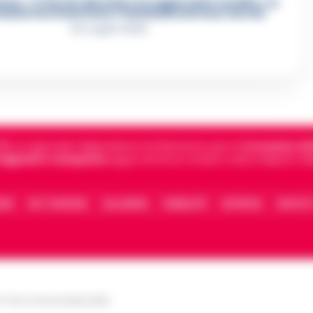
re, «Ti faccio diventare la regina delle vendite»: le
azioni che incastrano i fedelissimi del boss Carolei
24 Luglio 2026
5, è il giornale indipendente di riferimento per le
Cronache di 
 digitali in Campania
segue anche le notizie il calcio Napoli e 
IONE
FACT CHECKING
COLLABORA
PUBBLICITÀ
NOTIFICHE
CONTATT
le Torre Annunziata (NA)