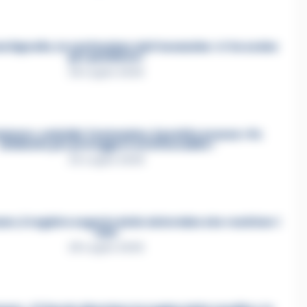
a Esposito, la confessione dell’assassino: «L’ho ucciso
per punizione»
26 Luglio 2026
mmare, omicidio Tommasino, il pentito accusa: «Fu
eliminato per proteggere un intoccabile»
24 Luglio 2026
e, il registro segreto delle determine che «nutriva» i
clan
28 Luglio 2026