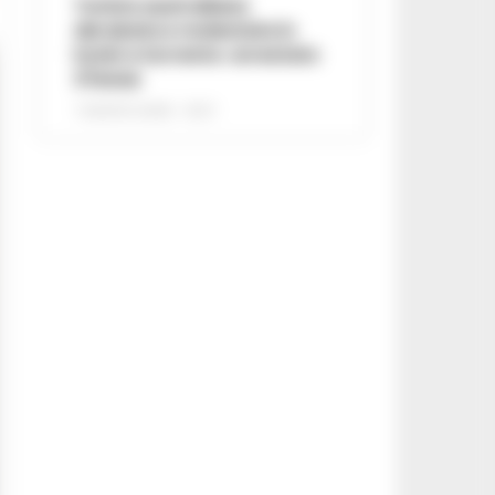
Turista australiana
derubata e molestata in
hotel a Sorrento: arrestato
37enne
7 AGOSTO 2026 - 15:27