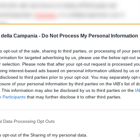
ntrollo del territorio è stata effettuata nel
ommissariato
Vomero
, in collaborazione con il
ia.
della Campania -
Do Not Process My Personal Information
Fonte preferita
→
→
Aggiungici su Google
to opt-out of the sale, sharing to third parties, or processing of your per
formation for targeted advertising by us, please use the below opt-out s
r selection. Please note that after your opt-out request is processed y
identificate 118 persone, 19 delle quali con
eing interest-based ads based on personal information utilized by us or
 veicoli, due dei quali sono stati sequestrati
disclosed to third parties prior to your opt-out. You may separately opt-
losure of your personal information by third parties on the IAB’s list of
. This information may also be disclosed by us to third parties on the
IA
Participants
that may further disclose it to other third parties.
azioni del Codice della Strada e sono state
omiciliari. Infine, gli agenti hanno denunciato
l Data Processing Opt Outs
tente, una violazione che ha reiterato nel
o opt-out of the Sharing of my personal data.