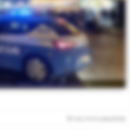
omero: multati 6 furbetti dello scontrino
Tempo di lettura
meno di 1
min