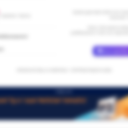
Questo giornale inoltre non rice
/ Caserta / Sarno
da privati 
Nota: I link esterni indi
pubblicazione. Il sito non risponde 
dellacampania.it
ch
Dove specific
CRONACHE DELLA CAMPANIA - COPYRIGHT@2014-2026
PUBBLICITA