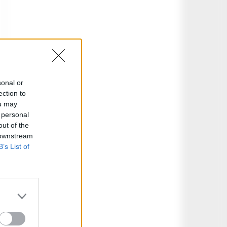
sonal or
ection to
ou may
 personal
out of the
 downstream
B’s List of