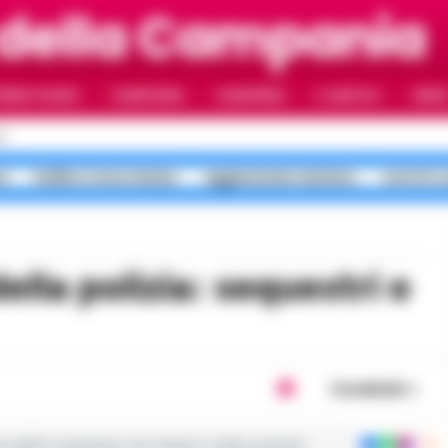
 della Campania
RIMO PIANO
CAMPANIA
CAMORRA
IL NAPOLI
VIDE
I
a
bollino rosso meteo
aggressione anziano
morti in 
Condividi
ie dalla Campania con notizie e video esclusivi