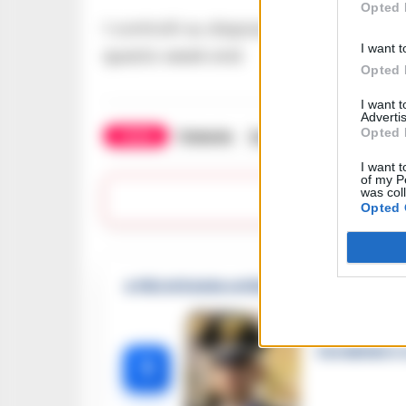
Opted 
I controlli su disposizione del Quest
I want t
questo week end
Opted 
I want 
Advertis
Opted 
TAGS
Patente
Succedeoggi
Veicoli
I want t
of my P
was col
Lasc
Opted 
🔥 Più letti della settimana
Carabiniere c
1