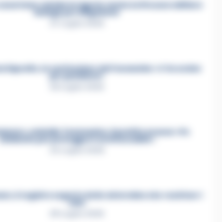
asertano suicida in Liguria: anche la Procura militare
indaga per istigazione
27 Luglio 2026
a Esposito, la confessione dell’assassino: «L’ho ucciso
per punizione»
26 Luglio 2026
mmare, omicidio Tommasino, il pentito accusa: «Fu
eliminato per proteggere un intoccabile»
24 Luglio 2026
e, il registro segreto delle determine che «nutriva» i
clan
28 Luglio 2026