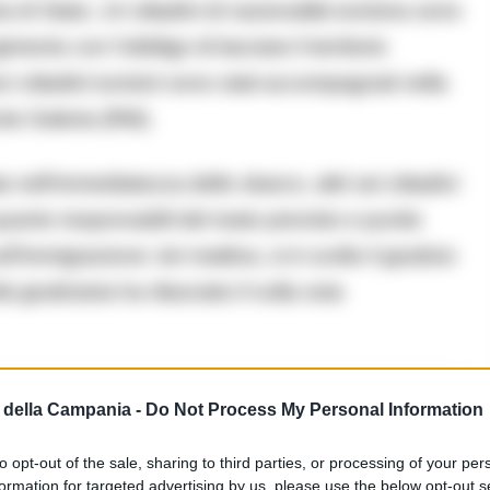
ia di Stato, 14 cittadini di nazionalità tunisina sono
mento con l’obbligo di lasciare il territorio
ci cittadini tunisini sono stati accompagnati nella
onte Galeria (RM).
ata nell’immediatezza dello sbarco, altri sei cittadini
n quanto responsabili del reato previsto e punito
’Immigrazione: ieri mattina, si è svolto il giudizio
à giudiziaria ha rilasciato il nulla osta
della Campania -
Do Not Process My Personal Information
ittà
to opt-out of the sale, sharing to third parties, or processing of your per
formation for targeted advertising by us, please use the below opt-out s