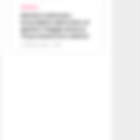
AFRAGOLA
Martina Carbonaro,
braccialetto elettronico ai
genitori: il legale attacca,
«Si processa il loro dolore»
5 AGOSTO 2026 - 12:50