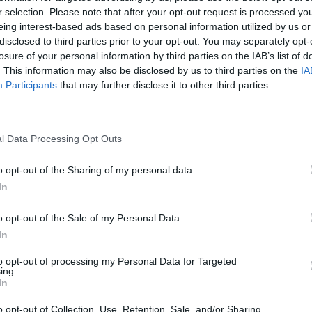
r selection. Please note that after your opt-out request is processed y
eing interest-based ads based on personal information utilized by us or
i sono stati accompagnati – con la collaborazione di
disclosed to third parties prior to your opt-out. You may separately opt-
losure of your personal information by third parties on the IAB’s list of
esso il Cpr di Gradisca di Isonzo (GO). Infine,
. This information may also be disclosed by us to third parties on the
IA
congiuntamente alla Guardia di Finanza hanno
Participants
that may further disclose it to other third parties.
nei confronti di due cittadini tunisini, indagati, per il
llegale ingresso nel territorio nazionale di cittadini
l Data Processing Opt Outs
o opt-out of the Sharing of my personal data.
In
resso il Molo Manfredi del locale Porto di
stati individuati due uomini, M. H. tunisino del
o opt-out of the Sale of my Personal Data.
In
gati, sono statti sottoposti a fermo di indiziato di
izzazione e gestione dell’illegale ingresso nel
to opt-out of processing my Personal Data for Targeted
ing.
i. I due sono stati condotti presso la locale Casa
In
o opt-out of Collection, Use, Retention, Sale, and/or Sharing