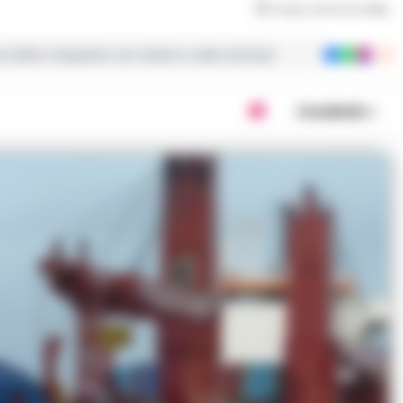
Tempo di lettura
1
min
ie dalla Campania con notizie e video esclusivi
Condividi