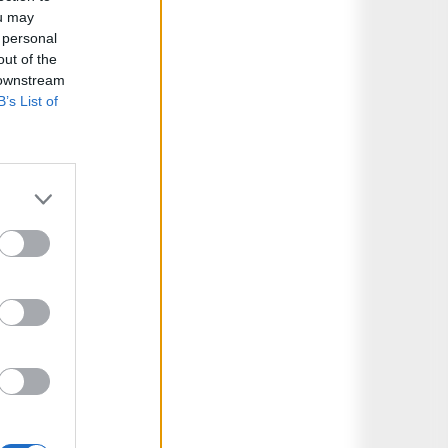
ou may
 personal
out of the
 downstream
B’s List of