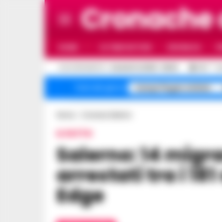
Cronache
HOME
ULTIME NOTIZIE
CRONACA
P
C
AGGIORNAMENTO :
6 AGOSTO 2026 - 06:03
25.1
N
Campi Flegrei sfollati
Temi del giorno
Home
Cronaca Salerno
IL FATTO
Salerno: 14 migranti respinti e sei
arrestati tra i 1
Edge