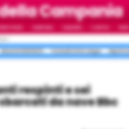
 della Campania
RIMO PIANO
CAMPANIA
CAMORRA
IL NAPOLI
VIDE
APOLI
Maturità 2026 99,8%
Ponticelli sfottò sangue
Napoli in
81 sbarcati da nave Bbc