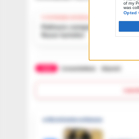
of my P
was col
Opted 
TI POTREBBE INTERESSARE
Palinuro conquista l’Aeroporto di Salerno: il Cilento punta sui nuovi
flussi turistici
TAGS
CronacheNews
Migranti
Lasc
🔥 Più letti della settimana