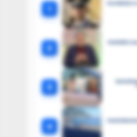
Carabiniere c
1
Omicidio Luc
2
Castella
3
Castellammar
4