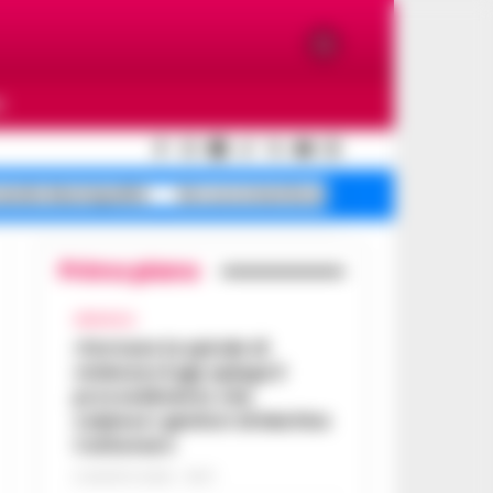
O
cendio Municipalità
De Luca smentisce
Oroscopo oggi
Primo piano
AFRAGOLA
«Fermare la spirale di
violenza»:il gip spiega il
provvedimento che
colpisce i genitori di Martina
Carbonaro
5 AGOSTO 2026 - 18:37