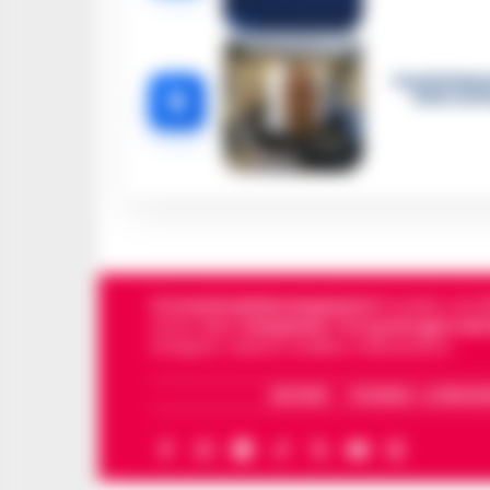
Castellamma
5
intercett
Cronachedellacampania.it
fondato nel 201
storie della
Campania
.
Tra i primi giornali
di Napoli, Caserta, Avellino e Benevento.
ARCHIVIO
CHI SIAMO – LA REDAZ