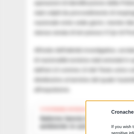
operazioni di identificazione della Poliz
stati colpiti da provvedimento di respingi
nazionale entro sette giorni, mentre die
stessa serata di ieri presso il Cpr di P
All’esito dell’attività investigativa, avvi
di nazionalità tunisina stati arrestati i
dall’art.13 comma 13 del Testo unico sull
direttissimo al termine del quale l’autorit
all’espulsione.
TI POTREBBE INTERESSARE
Cronache 
Salerno lancia la battaglia contro i mozziconi: progetto sociale e
ambiente in azione nel centro c
If you wish 
sensitive in