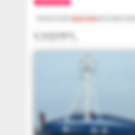
CRONACA SALERNO
Iscriviti ai nostri
canali social
per le ultime notiz
GUSTAVO GENTILE
16 SETTEMBRE 2023 - 10:07