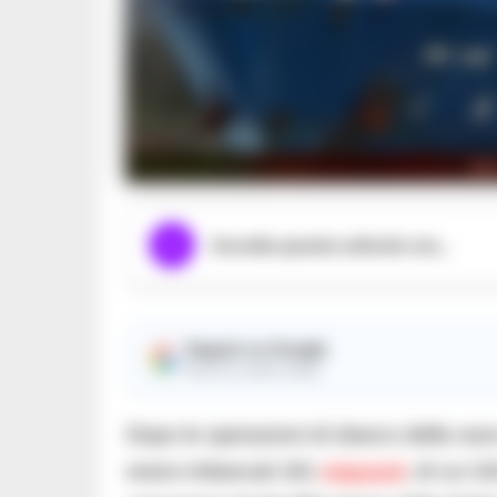
bb
Ascolta questo articolo ora...
Seguici su Google
Ricevi le nostre notizie
Dopo le operazioni di sbarco della nav
erano imbarcati 181
migranti
, di cui 