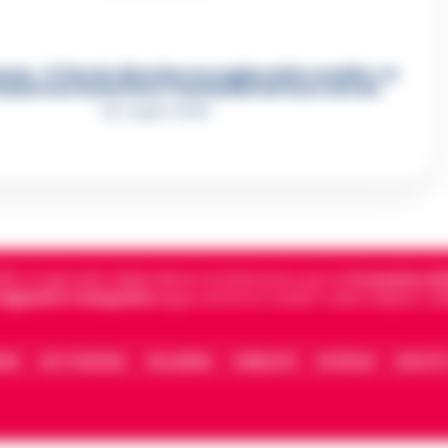
re, «Ti faccio diventare la regina delle vendite»: le
azioni che incastrano i fedelissimi del boss Carolei
24 Luglio 2026
5, è il giornale indipendente di riferimento per le
Cronache di 
 digitali in Campania
segue anche le notizie il calcio Napoli e 
IONE
FACT CHECKING
COLLABORA
PUBBLICITÀ
NOTIFICHE
CONTATT