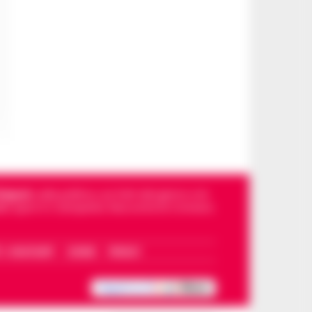
Napoli
, sulla politica, sui fatti del giorno e le
dello sport in Campania. Racconta la Cronaca
I – WHATSAPP
COOKIE
PRIVACY