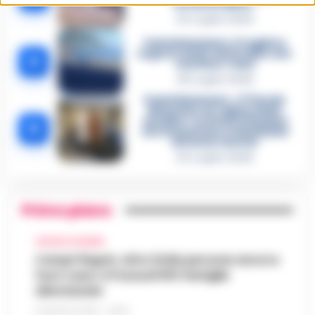
un intoccabile»
24 Luglio 2026
Castellammare, il registro
segreto delle determine che
4
«nutriva» i clan
28 Luglio 2026
Castellammare, «Ti faccio
diventare la regina delle
vendite»: le intercettazioni
5
che incastrano i fedelissimi
del boss Carolei
24 Luglio 2026
Primo piano
CRONACA FLEGREA
Campi Flegrei, oltre 2mila persone ancora
fuori casa: a Pozzuoli 813 famiglie
allontanate
8 AGOSTO 2026 - 22:56