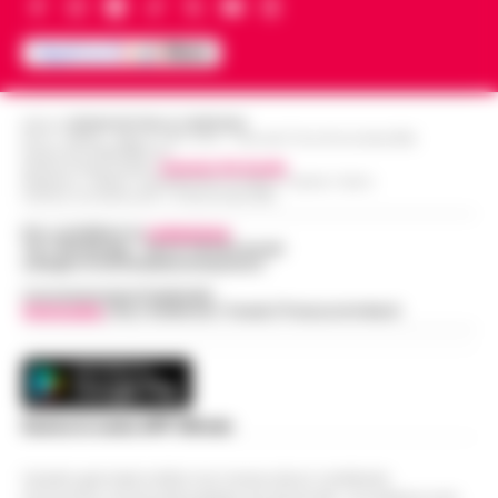
Editore
CRONACHE DELLA CAMPANIA
R.O.C.: 030531 - Reg. N. 1301/ 2016 - Tribunale Torre Annunziata (NA)
Partita IVA IT08642881216
Direttore Responsabile:
Giuseppe Del Gaudio
Redazioni : Scafati / Castellammare di Stabia / Caserta / Sarno
Indirizzo Via Sardoncelli 115 Boscoreale (NA)
Per contattare la
redazione
:
Tel / Whatsapp : 334.12.78.004 email:
web@cronachedellacampania.it
Concessionaria Pubblicità
Vivimedia
| Sky | Addendo | Teads | Presscommtech
Scarica la nostra APP Ufficiale
Questo giornale inoltre non riceve alcun contributo