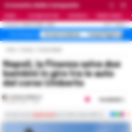
Cronache della Campania
HOME
ULTIME NOTIZIE
CRONACA
PRIMO PIANO
C
27.6
NAPOLI
8 AGOSTO 2026 - 22:56
AGGIORNAMENTO :
A1 maxi incidente
Campi Flegrei sgomb
Temi del giorno
Home
Cronaca
Cronaca Napoli
Napoli, la Finanza salva due
bambini in giro tra le auto
del corso Umberto
ROSARIA FEDERICO
Condividi
14 LUGLIO 2023 - 12:50
Iscriviti ai nostri
canali social
per le ultime notizie dalla Campania con notizi