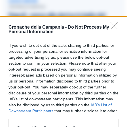
LEGGI ANCHE
CRONACA NAPOLI
Napoli, canoa alla deriva in balia del
vento: salvati adulto e bambino
Cronache della Campania -
Do Not Process My
29/07/2024 15:46
Personal Information
If you wish to opt-out of the sale, sharing to third parties, or
processing of your personal or sensitive information for
I piccoli, d
i 5 e 8 anni,
visibilmente spaesati e spaventati,
targeted advertising by us, please use the below opt-out
sono stati identificati e ricondotti nell’abitazione di famiglia
section to confirm your selection. Please note that after your
dove
il padre li stava cercando
fra le vie del rione
Borgo
opt-out request is processed you may continue seeing
Orefici,
da dove si erano incautamente allontanati.
interest-based ads based on personal information utilized by
us or personal information disclosed to third parties prior to
your opt-out. You may separately opt-out of the further
L’attività in questione testimonia come la Guardia di Finanza
disclosure of your personal information by third parties on the
sia sempre in prima linea, vicino a chi ha bisogno, per fornire
IAB’s list of downstream participants. This information may
il proprio aiuto nelle operazioni di soccorso e nelle situazioni
also be disclosed by us to third parties on the
IAB’s List of
Downstream Participants
that may further disclose it to other
critiche nelle quali è chiamata a intervenire.
third parties.