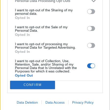
Personal Data Processing Opt Outs
TAGS
Bambini
Borgo orefici
Napoli
Succedeoggi
I want to opt-out of the Sharing of my
personal data.
Opted In
Lascia un commento
I want to opt-out of the Sale of my
Personal Data.
Opted In
🔥 Più letti della settimana
I want to opt-out of processing my
Personal Data for Targeted Advertising.
Opted In
Carabiniere casertano suicida
in Liguria: anche la Procura
1
I want to opt-out of Collection, Use,
militare indaga per
Retention, Sale, and/or Sharing of my
istigazione
Personal Data that Is Unrelated with the
27 Luglio 2026
Purposes for which it was collected.
Opted Out
Omicidio Luca Esposito, la
confessione dell’assassino:
2
CONFIRM
«L’ho ucciso per punizione»
26 Luglio 2026
Castellammare, omicidio
Data Deletion
Data Access
Privacy Policy
Tommasino, il pentito accusa:
3
«Fu eliminato per proteggere