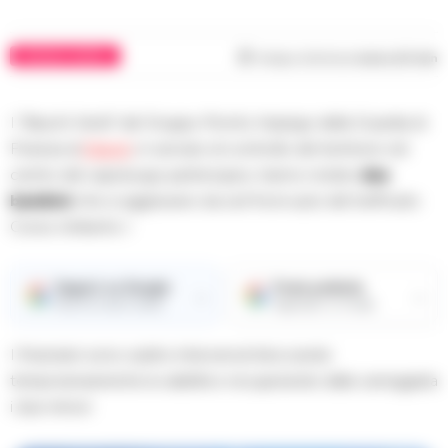
CRONACA NAPOLI
Tempo di lettura
meno di 1
min
I “Baschi Verdi” del Gruppo Pronto Impiego della Guardia di
Finanza di
Napoli
, in servizio di controllo del territorio nel
centro del capoluogo partenopeo, hanno notato
due
bambini
che si aggiravano da soli fra le auto del trafficato
Corso Umberto I.
Seguici su Google
Fonte preferita
→
→
Ricevi le nostre notizie
Aggiungici su Google
I finanzieri sono subito intervenuti bloccando
temporaneamente la viabilità e recuperando dalla carreggiata
i due minori.