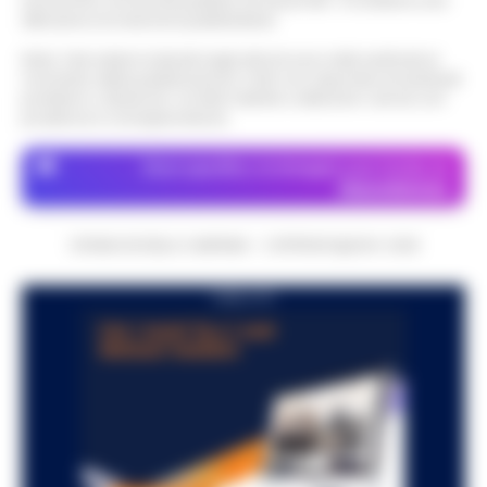
economico né da enti pubblici né da privati . Si sostiene solo
attraverso le inserzioni pubblicitarie.
Nota: I link esterni indicati negli articoli sono stati verificati al
momento della pubblicazione. Il sito non risponde di eventuali
problemi o disservizi: si invita l’utente a utilizzare i servizi con
prudenza e consapevolezza.
Dove specifico, le immagini sono fornite da
Depositphotos
CRONACHE DELLA CAMPANIA - COPYRIGHT@2014-2026
PUBBLICITA