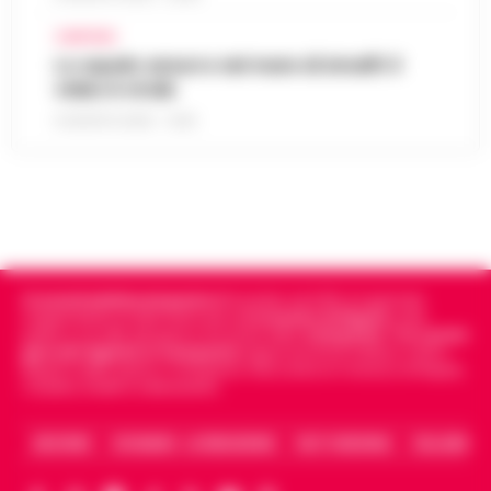
CAMPANIA
Lo squalo azzurro nel mare di Amalfi: il
video è virale
8 AGOSTO 2026 - 13:35
Cronachedellacampania.it
fondato nel 2015, è il giornale
indipendente di riferimento per le
Cronache di Napoli
, sulla
politica, sui fatti del giorno e le storie della
Campania
.
Tra i primi
giornali digitali in Campania
segue anche le notizie il calcio
Napoli e dello sport in Campania. Racconta la Cronaca di Napoli,
Caserta, Avellino e Benevento.
ARCHIVIO
CHI SIAMO – LA REDAZIONE
FACT CHECKING
COLLABORA