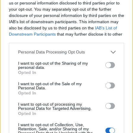
dell’
Argentina
.Sembra quasi che il destino abbia
us or personal information disclosed to third parties prior to
your opt-out. You may separately opt-out of the further
voluto premiarli”.
disclosure of your personal information by third parties on the
IAB’s list of downstream participants. This information may
also be disclosed by us to third parties on the
IAB’s List of
Infine, rispondendo alla domanda sull’avvio di una
Downstream Participants
that may further disclose it to other
luna di miele
tra il
club
e i
tifosi
dopo le
third parties.
contestazioni anche recenti, ha detto:
“Io me lo
Personal Data Processing Opt Outs
auguro.
I want to opt-out of the Sharing of my
personal data.
Ma nel calcio purtroppo ci sono persone con la
Opted In
memoria corta”.
I want to opt-out of the Sale of my
Personal Data.
Opted In
TAGS
CronacheNews
Malagò
Napoli
Scudetto
I want to opt-out of processing my
Personal Data for Targeted Advertising.
Opted In
Lascia un commento
I want to opt-out of Collection, Use,
Retention, Sale, and/or Sharing of my
Personal Data that Is Unrelated with the