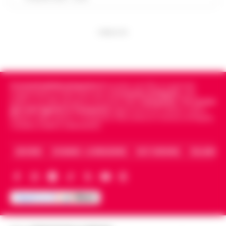
PUBBLICITA
Cronachedellacampania.it
fondato nel 2015, è il giornale
indipendente di riferimento per le
Cronache di Napoli
, sulla
politica, sui fatti del giorno e le storie della
Campania
.
Tra i primi
giornali digitali in Campania
segue anche le notizie il calcio
Napoli e dello sport in Campania. Racconta la Cronaca di Napoli,
Caserta, Avellino e Benevento.
ARCHIVIO
CHI SIAMO – LA REDAZIONE
FACT CHECKING
COLLABORA