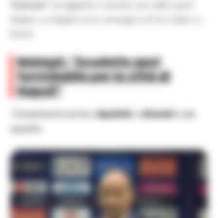
finanziari”
, ha aggiunto il numero uno dello sport
italiano, a margine di un convegno al Foro Italico a
Roma.
Malagò: “Scudetto spot
formidabile per la città di
Napoli”
“Complimenti anche a
Spalletti
, a
Giuntoli
e alla
squadra.