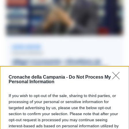
LEGGI ANCHE
CALCIO NAPOLI
Allegri si presenta: «Ereditare da
Conte porta bene, spero sia di buon
auspicio per lo scudetto.»
Cronache della Campania -
Do Not Process My
Personal Information
14/07/2026 13:03
If you wish to opt-out of the sale, sharing to third parties, or
processing of your personal or sensitive information for
Lo
scudetto
è uno spot per la città di
Napoli
, una
targeted advertising by us, please use the below opt-out
section to confirm your selection. Please note that after your
pubblicità formidabile, soprattutto con il gioco di
opt-out request is processed you may continue seeing
ricordi di
Maradona
e il
Mondiale
interest-based ads based on personal information utilized by