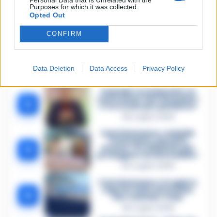
Purposes for which it was collected.
Opted Out
🔥 Più letti della settimana
CONFIRM
Carabiniere casertano
suicida in Liguria: anche la
1
Procura militare indaga per
istigazione
Data Deletion
Data Access
Privacy Policy
27 Luglio 2026
Omicidio Luca Esposito, la
confessione dell’assassino:
2
«L’ho ucciso per punizione»
26 Luglio 2026
Castellammare, omicidio
Tommasino, il pentito
3
accusa: «Fu eliminato per
proteggere un intoccabile»
24 Luglio 2026
Castellammare, il registro
segreto delle determine
4
che «nutriva» i clan
28 Luglio 2026