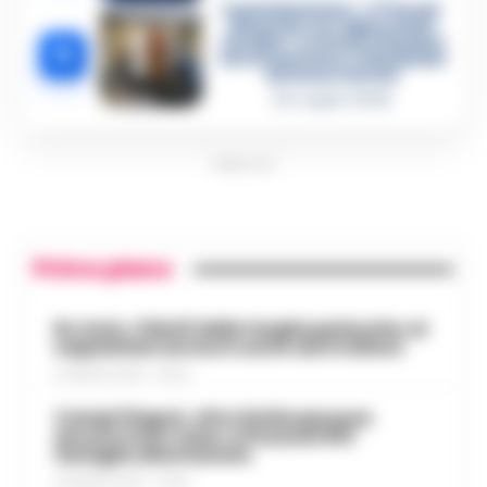
Castellammare, «Ti faccio
diventare la regina delle
vendite»: le intercettazioni
5
che incastrano i fedelissimi
del boss Carolei
24 Luglio 2026
PUBBLICITA
Primo piano
Rc Auto, il bluff delle targhe polacche: ai
napoletani arriva il conto da 5 milioni
9 AGOSTO 2026 - 06:20
Campi Flegrei, oltre 2mila persone
ancora fuori casa: a Pozzuoli 813
famiglie allontanate
8 AGOSTO 2026 - 22:56