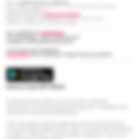
Editore
CRONACHE DELLA CAMPANIA
R.O.C.: 030531 - Reg. N. 1301/ 2016 - Tribunale Torre Annunziata (NA)
Partita IVA IT08642881216
Direttore Responsabile:
Giuseppe Del Gaudio
Redazioni : Scafati / Castellammare di Stabia / Caserta / Sarno
Indirizzo Via Sardoncelli 115 Boscoreale (NA)
Per contattare la
redazione
:
Tel / Whatsapp : 334.12.78.004 email:
web@cronachedellacampania.it
Concessionaria Pubblicità
Vivimedia
| Sky | Addendo | Teads | Presscommtech
Scarica la nostra APP Ufficiale
Questo giornale inoltre non riceve alcun contributo
economico né da enti pubblici né da privati . Si sostiene solo
attraverso le inserzioni pubblicitarie.
Nota: I link esterni indicati negli articoli sono stati verificati al
momento della pubblicazione. Il sito non risponde di eventuali
problemi o disservizi: si invita l’utente a utilizzare i servizi con