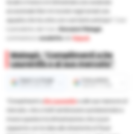
locale e invece si è dimostrata una cavalcata
eccezionale.Non mi ricordo negli annali una
squadra che ha vinto con così tanto anticipo”.
Così
il presidente del Coni,
Giovanni Malagò
,
commenta lo
scudetto
del
Napoli
.
Malagò: “Complimenti a De
Laurentiis e al suo mercato”
Seguici su Google
Fonte preferita
→
→
Ricevi le nostre notizie
Aggiungici su Google
“Complimenti a
De Laurentiis
e alle sue manovre di
mercato, che a molti sembravano autolesioniste e
invece questa è la dimostrazione che si può
sopperire con le idee alle dinamiche di flussi