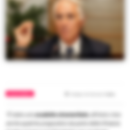
Foto dal web
CALCIO NAPOLI
Tempo di lettura
1
min.
“È stato uno
scudetto strameritato
, all’inizio c’era
anche qualche pregiudizio da parte della tifoseria