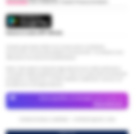
Vivimedia
| Sky | Addendo | Teads | Presscommtech
Scarica la nostra APP Ufficiale
Questo giornale inoltre non riceve alcun contributo
economico né da enti pubblici né da privati . Si sostiene solo
attraverso le inserzioni pubblicitarie.
Nota: I link esterni indicati negli articoli sono stati verificati al
momento della pubblicazione. Il sito non risponde di eventuali
problemi o disservizi: si invita l’utente a utilizzare i servizi con
prudenza e consapevolezza.
Dove specifico, le immagini sono fornite da
Depositphotos
CRONACHE DELLA CAMPANIA - COPYRIGHT@2014-2026
PUBBLICITA