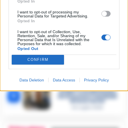
Opted In
Omicidio Luca Esposito, la
confessione dell’assassino:
I want to opt-out of processing my
2
«L’ho ucciso per punizione»
Personal Data for Targeted Advertising.
Opted In
26 Luglio 2026
Castellammare, omicidio
I want to opt-out of Collection, Use,
Retention, Sale, and/or Sharing of my
Tommasino, il pentito accusa:
Personal Data that Is Unrelated with the
3
«Fu eliminato per proteggere
Purposes for which it was collected.
un intoccabile»
Opted Out
24 Luglio 2026
CONFIRM
Castellammare, il registro
segreto delle determine che
4
«nutriva» i clan
28 Luglio 2026
Data Deletion
Data Access
Privacy Policy
Castellammare, «Ti faccio
diventare la regina delle
vendite»: le intercettazioni
5
che incastrano i fedelissimi
del boss Carolei
24 Luglio 2026