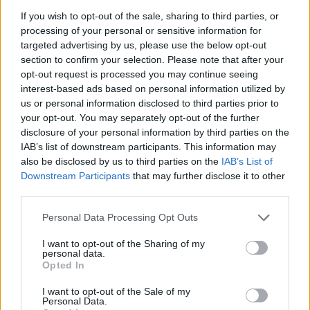
alle persone disabili, e, molto spesso, ostacolano il
If you wish to opt-out of the sale, sharing to third parties, or
passaggio dei mezzi di soccorso. Non si può
processing of your personal or sensitive information for
continuare a tollerare questo malcostume ma va
targeted advertising by us, please use the below opt-out
section to confirm your selection. Please note that after your
estirpato dalla quotidianità della nostra città.”
opt-out request is processed you may continue seeing
interest-based ads based on personal information utilized by
us or personal information disclosed to third parties prior to
your opt-out. You may separately opt-out of the further
TAGS
Napoli
Sosta selvaggia
Succedeoggi
disclosure of your personal information by third parties on the
IAB’s list of downstream participants. This information may
also be disclosed by us to third parties on the
IAB’s List of
Lascia un commento
Downstream Participants
that may further disclose it to other
third parties.
Personal Data Processing Opt Outs
🔥 Più letti della settimana
I want to opt-out of the Sharing of my
personal data.
Carabiniere casertano suicida
Opted In
in Liguria: anche la Procura
1
militare indaga per
istigazione
I want to opt-out of the Sale of my
Personal Data.
27 Luglio 2026