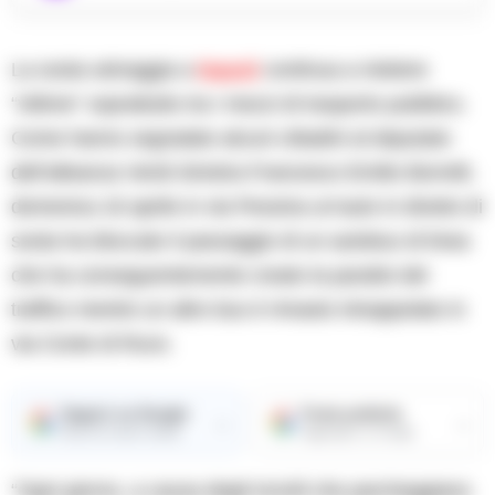
La sosta selvaggia a
Napoli
continua a mietere
“vittime” soprattutto tra i mezzi di trasporto pubblico.
Come hanno segnalato alcuni cittadini al deputato
dell’alleanza Verdi-Sinistra Francesco Emilio Borrelli,
domenica 16 aprile in via Pessina un’auto in divieto di
sosta ha bloccato il passaggio di un autobus di linea
che ha conseguentemente creato la paralisi del
traffico mentre un altro bus è rimasto intrappolato in
via Conte di Ruvo.
Seguici su Google
Fonte preferita
→
→
Ricevi le nostre notizie
Aggiungici su Google
“Ogni giorno, a causa degli incivili che parcheggiano