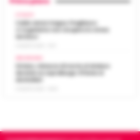
Primo piano
ATTUALITÀ
Caldo senza tregua, Pregliasco:
«L’organismo non recupera lo stress
termico»
6 AGOSTO 2026 - 10:57
AREA VESUVIANA
Striano, minacce di morte al sindaco
durante un sopralluogo: 67enne ai
domiciliari
6 AGOSTO 2026 - 09:43
Cronachedellacampania.it
fondato nel 2015, è il giornale