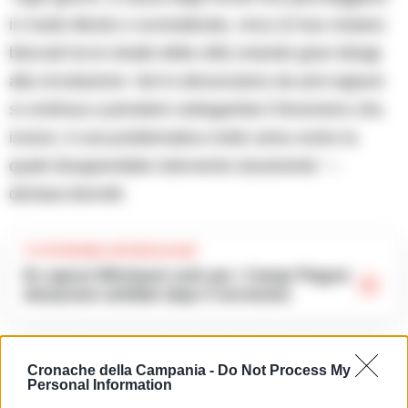
in modo illecito e sconsiderato, circa 22 bus restano
bloccati tra le strade della città creando gravi disagi
alla circolazione. Noi lo denunciamo da anni eppure
si continua a prendere sottogamba il fenomeno che,
invece, è una problematica molto seria contro la
quale bisognerebbe intervenire duramente.” –
dichiara Borrelli.
TI POTREBBE INTERESSARE
Ex operai Whirlpool uniti per i Campi Flegrei:
donazione solidale dopo il terremoto
“Oltre ai disagi causati agli automobilisti, gli incivili
Cronache della Campania -
Do Not Process My
della sosta selvaggia creano impedimenti ai pedoni e
Personal Information