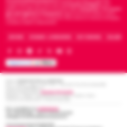
indipendente di riferimento per le
Cronache di Napoli
, sulla
politica, sui fatti del giorno e le storie della
Campania
.
Tra i primi
giornali digitali in Campania
segue anche le notizie il calcio
Napoli e dello sport in Campania. Racconta la Cronaca di Napoli,
Caserta, Avellino e Benevento.
ARCHIVIO
CHI SIAMO – LA REDAZIONE
FACT CHECKING
COLLABORA
Editore
CRONACHE DELLA CAMPANIA
R.O.C.: 030531 - Reg. N. 1301/ 2016 - Tribunale Torre Annunziata (NA)
Partita IVA IT08642881216
Direttore Responsabile:
Giuseppe Del Gaudio
Redazioni : Scafati / Castellammare di Stabia / Caserta / Sarno
Indirizzo Via Sardoncelli 115 Boscoreale (NA)
Per contattare la
redazione
:
Tel / Whatsapp : 334.12.78.004 email:
web@cronachedellacampania.it
Concessionaria Pubblicità