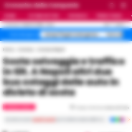
Cronache della Campania
HOME
ULTIME NOTIZIE
CRONACA
PRIMO PIANO
C
26.3
NAPOLI
6 AGOSTO 2026 - 21:44
AGGIORNAMENTO :
Campi Flegrei emergenza
Terra dei Fu
Temi del giorno
Home
Cronaca
Cronaca Napoli
Sosta selvaggia e traffico
in tilt. A Napoli altri due
bus ostaggi delle auto in
divieto di sosta
CRONACA NAPOLI
Tempo di lettura
meno di 1
min
Iscriviti ai nostri
canali social
per le ultime notizie dalla Campania con notizi