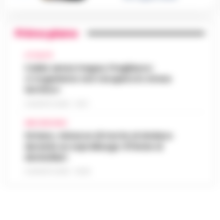
Primo piano
ATTUALITÀ
Caldo senza tregua, Pregliasco:
«L’organismo non recupera lo stress
termico»
6 AGOSTO 2026 - 10:57
AREA VESUVIANA
Striano, minacce di morte al sindaco
durante un sopralluogo: 67enne ai
domiciliari
6 AGOSTO 2026 - 09:43