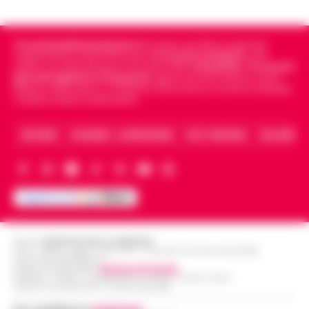
Cronachedellacampania.it
fondato nel 2015, è il giornale
indipendente di riferimento per le
Cronache di Napoli
, sulla
politica, sui fatti del giorno e le storie della
Campania
.
Tra i primi
giornali digitali in Campania
segue anche le notizie il calcio
Napoli e dello sport in Campania. Racconta la Cronaca di Napoli,
Caserta, Avellino e Benevento.
ARCHIVIO
CHI SIAMO – LA REDAZIONE
FACT CHECKING
COLLABORA
Editore
CRONACHE DELLA CAMPANIA
R.O.C.: 030531 - Reg. N. 1301/ 2016 - Tribunale Torre Annunziata (NA)
Partita IVA IT08642881216
Direttore Responsabile:
Giuseppe Del Gaudio
Redazioni : Scafati / Castellammare di Stabia / Caserta / Sarno
Indirizzo Via Sardoncelli 115 Boscoreale (NA)