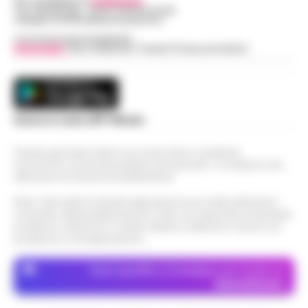
Per contattare la
redazione
:
Tel / Whatsapp : 334.12.78.004 email:
web@cronachedellacampania.it
Concessionaria Pubblicità
Vivimedia
| Sky | Addendo | Teads | Presscommtech
Scarica la nostra APP Ufficiale
Questo giornale inoltre non riceve alcun contributo
economico né da enti pubblici né da privati . Si sostiene solo
attraverso le inserzioni pubblicitarie.
Nota: I link esterni indicati negli articoli sono stati verificati al
momento della pubblicazione. Il sito non risponde di eventuali
problemi o disservizi: si invita l’utente a utilizzare i servizi con
prudenza e consapevolezza.
Dove specifico, le immagini sono fornite da
Depositphotos