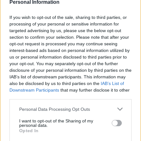
Personal Information
ospedaliero
dell’isola, il
Capilupi
, che eroga energia
in maniera autonoma.
If you wish to opt-out of the sale, sharing to third parties, or
processing of your personal or sensitive information for
targeted advertising by us, please use the below opt-out
TI POTREBBE INTERESSARE
section to confirm your selection. Please note that after your
Capri, nasce l’Area Marina Protetta: dopo 40
opt-out request is processed you may continue seeing
anni arriva il via libera definitivo
interest-based ads based on personal information utilized by
us or personal information disclosed to third parties prior to
your opt-out. You may separately opt-out of the further
disclosure of your personal information by third parties on the
TAGS
Guasto
Succedeoggi
IAB’s list of downstream participants. This information may
also be disclosed by us to third parties on the
IAB’s List of
Downstream Participants
that may further disclose it to other
Lascia un commento
third parties.
Personal Data Processing Opt Outs
I want to opt-out of the Sharing of my
🔥 Più letti della settimana
personal data.
Opted In
Carabiniere casertano suicida