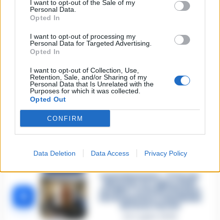
in Liguria: anche la Procura
I want to opt-out of the Sale of my
1
militare indaga per
Personal Data.
istigazione
Opted In
27 Luglio 2026
I want to opt-out of processing my
Personal Data for Targeted Advertising.
Omicidio Luca Esposito, la
confessione dell’assassino:
Opted In
2
«L’ho ucciso per punizione»
26 Luglio 2026
I want to opt-out of Collection, Use,
Retention, Sale, and/or Sharing of my
Personal Data that Is Unrelated with the
Castellammare, omicidio
Purposes for which it was collected.
Tommasino, il pentito accusa:
Opted Out
3
«Fu eliminato per proteggere
un intoccabile»
CONFIRM
24 Luglio 2026
Castellammare, il registro
segreto delle determine che
4
«nutriva» i clan
Data Deletion
Data Access
Privacy Policy
28 Luglio 2026
Castellammare, «Ti faccio
diventare la regina delle
vendite»: le intercettazioni
5
che incastrano i fedelissimi
del boss Carolei
24 Luglio 2026