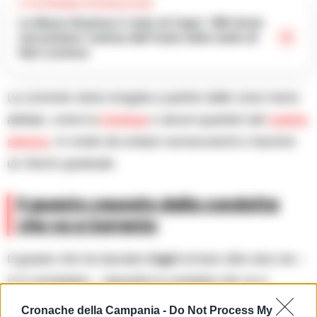
TI POTREBBE INTERESSARE
La Musa illumina il cielo di Capri: 500 droni
raccontano l’anima dell’isola nella notte di
San Lorenzo
La corrente viene erogata a partire dalle zone meno
abitate, come la
Certosa
o alcuni quartieri del
centro
storico
, in modo da evitare sovraccarichi e favorire
un ritorno graduale.
Il guasto causato dalla condotta
che va a Sorrento
Il guasto che ha lasciato
Capri
al buio oltre due ore –
si è constatato – riguarda la condotta che va a
Sorrento
. Nessun problema per il
presidio
Cronache della Campania -
Do Not Process My