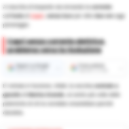
A macchia di leopardo sta tornando la
corrente
sull’
isola
di
Capri
,
senza luce
per oltre
due ore
oggi
pomeriggio.
Capri senza corrente elettrica,
problema verso la risoluzione
Seguici su Google
Fonte preferita
→
→
Ricevi le nostre notizie
Aggiungici su Google
E’ entrata in funzione, infatti, la vecchia
centrale a
gasolio
di
Marina Grande
, al centro più volte delle
polemiche di chi la vorrebbe smantellare perché
obsoleta.