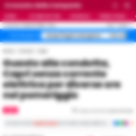
Cronache della Campania
HOME
ULTIME NOTIZIE
CRONACA
PRIMO PIANO
C
26.3
NAPOLI
6 AGOSTO 2026 - 21:44
AGGIORNAMENTO :
Campi Flegrei emergenza
Terra dei Fu
Temi del giorno
Home
Comuni
Capri
Guasto alla condotta,
Capri senza corrente
elettrica per diverse ore
nel pomeriggio
CAPRI
Tempo di lettura
meno di 1
min
Iscriviti ai nostri
canali social
per le ultime notizie dalla Campania con notizi