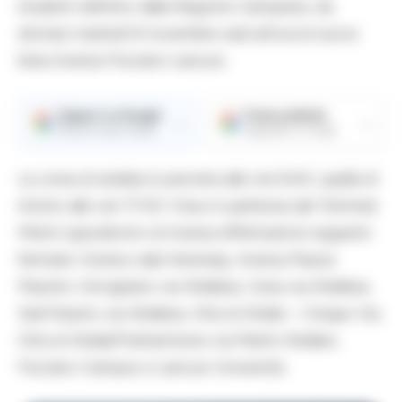
studenti definito dalla Regione Campania, da
domani martedì 8 novembre sarà attiva la nuova
linea Aversa-Fisciano-Lancusi.
Seguici su Google
Fonte preferita
→
→
Ricevi le nostre notizie
Aggiungici su Google
La corsa di andata è prevista alle ore 6.40, quella di
ritorno alle ore 17.00. Il bus in partenza dal Terminal
Metrò Ippodromo di Aversa effettuerà le seguenti
fermate: Aversa viale Kennedy, Aversa Piazza
Mazzini, Gricignano via Atellana, Cesa via Atellana,
Sant’Arpino via Atellana, Orta di Atella – Cinque Vie,
Orta di Atella/Frattaminore via Martiri Atellani,
Fisciano Campus e Lancusi Università.