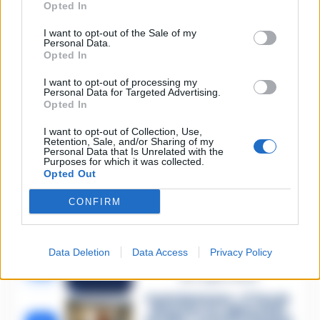
🔥 Più letti della settimana
Opted In
Carabiniere casertano
I want to opt-out of the Sale of my
Personal Data.
suicida in Liguria: anche la
1
Procura militare indaga per
Opted In
istigazione
27 Luglio 2026
I want to opt-out of processing my
Personal Data for Targeted Advertising.
Opted In
Omicidio Luca Esposito, la
confessione dell’assassino:
2
«L’ho ucciso per punizione»
I want to opt-out of Collection, Use,
Retention, Sale, and/or Sharing of my
26 Luglio 2026
Personal Data that Is Unrelated with the
Purposes for which it was collected.
Castellammare, omicidio
Opted Out
Tommasino, il pentito
3
accusa: «Fu eliminato per
proteggere un intoccabile»
CONFIRM
24 Luglio 2026
Castellammare, il registro
segreto delle determine
Data Deletion
Data Access
Privacy Policy
4
che «nutriva» i clan
28 Luglio 2026
Castellammare, «Ti faccio
diventare la regina delle
vendite»: le intercettazioni