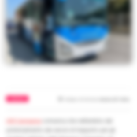
CAMPANIA
Tempo di lettura
meno di 1
min.
AIR Campania
comunica che nell’ambito del
potenziamento dei servizi di trasporto per gli