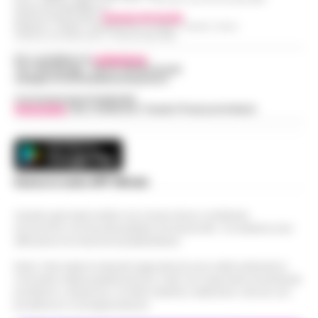
Partita IVA IT08642881216
Direttore Responsabile:
Giuseppe Del Gaudio
Redazioni : Scafati / Castellammare di Stabia / Caserta / Sarno
Indirizzo Via Sardoncelli 115 Boscoreale (NA)
Per contattare la
redazione
:
Tel / Whatsapp : 334.12.78.004 email:
web@cronachedellacampania.it
Concessionaria Pubblicità
Vivimedia
| Sky | Addendo | Teads | Presscommtech
Scarica la nostra APP Ufficiale
Questo giornale inoltre non riceve alcun contributo
economico né da enti pubblici né da privati . Si sostiene solo
attraverso le inserzioni pubblicitarie.
Nota: I link esterni indicati negli articoli sono stati verificati al
momento della pubblicazione. Il sito non risponde di eventuali
problemi o disservizi: si invita l’utente a utilizzare i servizi con
prudenza e consapevolezza.