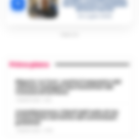
5
che incastrano i fedelissimi
del boss Carolei
24 Luglio 2026
PUBBLICITA
Primo piano
Eliporto ‘Le Tore’, scatta il sequestro del
cantiere: indagati due funzionari del
Comune di Sorrento
7 AGOSTO 2026 - 13:32
Castellammare, il bluff dell’asilo di via
Fratte finito nel mirino dei commissari
prefettizi
7 AGOSTO 2026 - 07:56