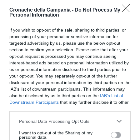
Il nuovo servizio a supporto del trasporto degli
Cronache della Campania -
Do Not Process My
Personal Information
studenti va ad aggiungersi agli altri 14 collegamenti
già attivi con l’Università di Salerno ed eserciti
If you wish to opt-out of the sale, sharing to third parties, or
quotidianamente dall’azienda regionale di TPL con
processing of your personal or sensitive information for
targeted advertising by us, please use the below opt-out
partenze da Avellino, Boscoreale, Caserta, Castello
section to confirm your selection. Please note that after your
di Cisterna, Grottaminarda, Nola, Pomigliano d’Arco,
opt-out request is processed you may continue seeing
interest-based ads based on personal information utilized by
Salerno e Sicignano degli Alburni.
us or personal information disclosed to third parties prior to
your opt-out. You may separately opt-out of the further
disclosure of your personal information by third parties on the
TAGS
Air campania
Caserta
CronacheNews
IAB’s list of downstream participants. This information may
also be disclosed by us to third parties on the
IAB’s List of
Fisciano
Succedeoggi
Downstream Participants
that may further disclose it to other
third parties.
Lascia un commento
Personal Data Processing Opt Outs
I want to opt-out of the Sharing of my
personal data.