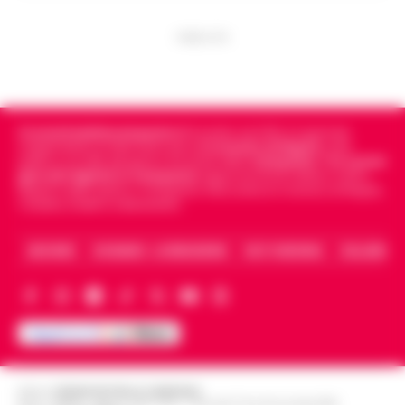
PUBBLICITA
Cronachedellacampania.it
fondato nel 2015, è il giornale
indipendente di riferimento per le
Cronache di Napoli
, sulla
politica, sui fatti del giorno e le storie della
Campania
.
Tra i primi
giornali digitali in Campania
segue anche le notizie il calcio
Napoli e dello sport in Campania. Racconta la Cronaca di Napoli,
Caserta, Avellino e Benevento.
ARCHIVIO
CHI SIAMO – LA REDAZIONE
FACT CHECKING
COLLABORA
Editore
CRONACHE DELLA CAMPANIA
R.O.C.: 030531 - Reg. N. 1301/ 2016 - Tribunale Torre Annunziata (NA)