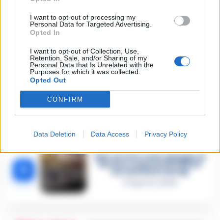
«Ci disarmiamo»: cellulari
spenti come i narcos ed euro
I want to opt-out of processing my
contati in auto. Tutti i dettagli
Personal Data for Targeted Advertising.
2
del mercimonio politico a
Opted In
Castel Volturno
5 Agosto 2026
I want to opt-out of Collection, Use,
Retention, Sale, and/or Sharing of my
Il giallo di Costantino Russo
Personal Data that Is Unrelated with the
tra segreti, rimorsi e domande
Purposes for which it was collected.
3
senza risposta: perché non
Opted Out
era video sorvegliato?
5 Agosto 2026
CONFIRM
Morto in carcere per
Costantino Russo: si era
appena pentito. E’ il figlio del
4
boss dei Casalesi Peppe o’
Padrino
Data Deletion
Data Access
Privacy Policy
4 Agosto 2026
Blitz di notte sulla spiaggia di
Nerano: sequestrati i tavoli
5
nel ristorante dei Vip
8 Agosto 2026