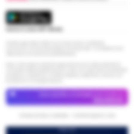
Scarica la nostra APP Ufficiale
Questo giornale inoltre non riceve alcun contributo
economico né da enti pubblici né da privati . Si sostiene solo
attraverso le inserzioni pubblicitarie.
Nota: I link esterni indicati negli articoli sono stati verificati al
momento della pubblicazione. Il sito non risponde di eventuali
problemi o disservizi: si invita l’utente a utilizzare i servizi con
prudenza e consapevolezza.
Dove specifico, le immagini sono fornite da
Depositphotos
CRONACHE DELLA CAMPANIA - COPYRIGHT@2014-2026
PUBBLICITA