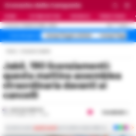
Cronache della Campania
HOME
ULTIME NOTIZIE
CRONACA
PRIMO PIANO
C
25.7
NAPOLI
10 AGOSTO 2026 - 08:26
AGGIORNAMENTO :
Campi Flegrei sfollati
Campi Flegrei 
Temi del giorno
Home
Cronache Caserta
Jabil, 190 licenziamenti:
questa mattina assemblea
straordinaria davanti ai
cancelli
GUSTAVO GENTILE
Condividi
26 SETTEMBRE 2022 - 10:45
Iscriviti ai nostri
canali social
per le ultime notizie dalla Campania con notizi