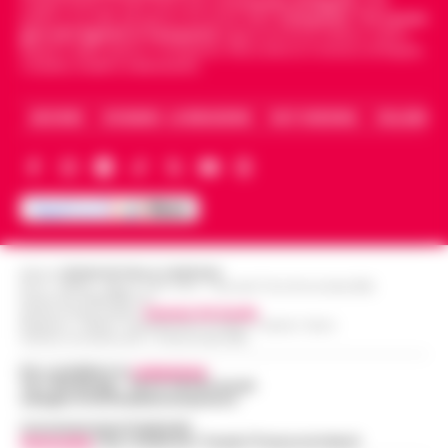
indipendente di riferimento per le
Cronache di Napoli
, sulla
politica, sui fatti del giorno e le storie della
Campania
.
Tra i primi
giornali digitali in Campania
segue anche le notizie il calcio
Napoli e dello sport in Campania. Racconta la Cronaca di Napoli,
Caserta, Avellino e Benevento.
ARCHIVIO
CHI SIAMO – LA REDAZIONE
FACT CHECKING
COLLABORA
Editore
CRONACHE DELLA CAMPANIA
R.O.C.: 030531 - Reg. N. 1301/ 2016 - Tribunale Torre Annunziata (NA)
Partita IVA IT08642881216
Direttore Responsabile:
Giuseppe Del Gaudio
Redazioni : Scafati / Castellammare di Stabia / Caserta / Sarno
Indirizzo Via Sardoncelli 115 Boscoreale (NA)
Per contattare la
redazione
:
Tel / Whatsapp : 334.12.78.004 email:
web@cronachedellacampania.it
Concessionaria Pubblicità
Vivimedia
| Sky | Addendo | Teads | Presscommtech