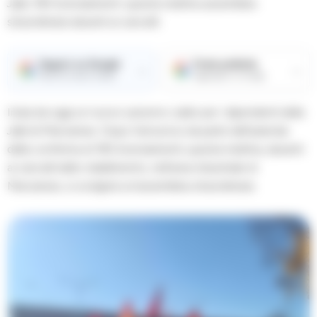
Jabil, 190 licenziamenti: questa mattina assemblea
straordinaria davanti ai cancelli.
Seguici su Google
Fonte preferita
→
→
Ricevi le nostre notizie
Aggiungici su Google
Inizia da oggi un nuovo autunno caldo per i dipendenti della
Jabil di Marcianise. Dopo l’annuncio da parte dell’azienda
della conferma di 190 licenziamenti, questa mattina, davanti
ai cancelli dello stabilimento, nell’area industriale di
Marcianise, si svolgerà un’assemblea straordinaria.