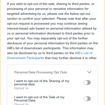
If you wish to opt-out of the sale, sharing to third parties, or
della multinazionale dell’elettronica.
processing of your personal or sensitive information for
targeted advertising by us, please use the below opt-out
Questa mattina insieme ai lavoratori ci saranno il primo
section to confirm your selection. Please note that after your
opt-out request is processed you may continue seeing
cittadino di Marcianise, Antonello Velardi.
interest-based ads based on personal information utilized by
us or personal information disclosed to third parties prior to
your opt-out. You may separately opt-out of the further
TAGS
CronacheNews
Jabil
Marcianise
disclosure of your personal information by third parties on the
IAB’s list of downstream participants. This information may
also be disclosed by us to third parties on the
IAB’s List of
Lascia un commento
Downstream Participants
that may further disclose it to other
third parties.
Personal Data Processing Opt Outs
🔥 Più letti della settimana
I want to opt-out of the Sharing of my
personal data.
Opted In
Dramma ad Acerra,
Francesco Pio muore a 19 anni
1
in ospedale: disposta
I want to opt-out of the Sale of my
l’autopsia
Personal Data.
4 Agosto 2026
Opted In