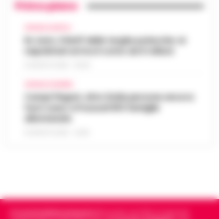
Primo piano
CRONACA NAPOLI
Rc Auto, il bluff delle targhe polacche: ai
napoletani arriva il conto da 5 milioni
9 AGOSTO 2026 - 06:20
CRONACA FLEGREA
Campi Flegrei, oltre 2mila persone ancora
fuori casa: a Pozzuoli 813 famiglie
allontanate
8 AGOSTO 2026 - 22:56
Cronachedellacampania.it
fondato nel 2015, è il giornale