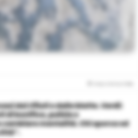
Tempo di lettura
1
min
 di bonifica, pulizia e
 cambiare mentalità. Chi sporca ed
ittà”.