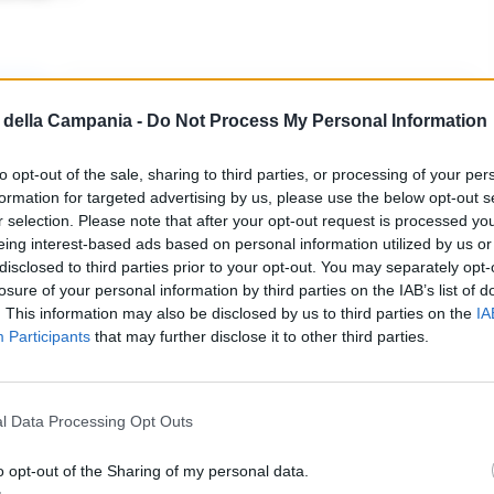
Fonte preferita
→
→
della Campania -
Do Not Process My Personal Information
Aggiungici su Google
to opt-out of the sale, sharing to third parties, or processing of your per
e completamenti invasi e sommersi dai rifiuti a
formation for targeted advertising by us, please use the below opt-out s
r selection. Please note that after your opt-out request is processed y
eing interest-based ads based on personal information utilized by us or
hi nei vicoli dei Quartieri Spagnoli è
disclosed to third parties prior to your opt-out. You may separately opt-
i abbandonati in strada, sacchi ricolmi di
losure of your personal information by third parties on the IAB’s list of
ci lasciati per terra, materiale di risulta, carte,
. This information may also be disclosed by us to third parties on the
IA
Participants
that may further disclose it to other third parties.
. Inoltre numerose blatte hanno cominciato ad
 strade.
l Data Processing Opt Outs
o opt-out of the Sharing of my personal data.
LEGGI ANCHE