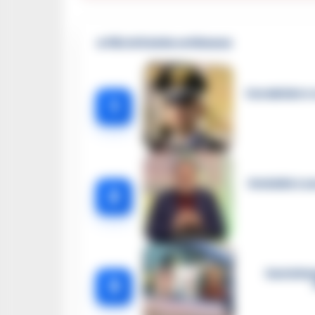
🔥 Più letti della settimana
Carabiniere c
1
Omicidio Luc
2
Castella
3