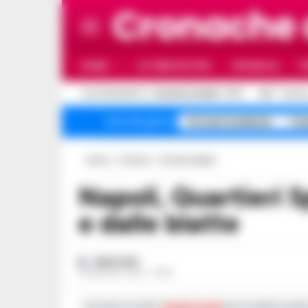
Cronache
HOME
ULTIME NOTIZIE
CRONACA
P
C
AGGIORNAMENTO :
8 AGOSTO 2026 - 17:17
31.5
NAPOL
A1 maxi incidente
Cam
Temi del giorno
Home
Cronaca
Cronaca Napoli
Napoli, Quartieri Spagnoli invasi dai rifiuti
e dalle blatte
REDAZIONE
28 MAGGIO 2020 - 19:20
Iscriviti ai nostri
canali social
per le ultime notiz