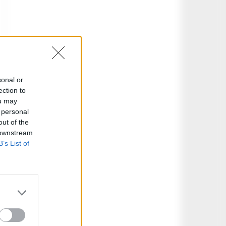
sonal or
ection to
ou may
 personal
out of the
 downstream
B’s List of