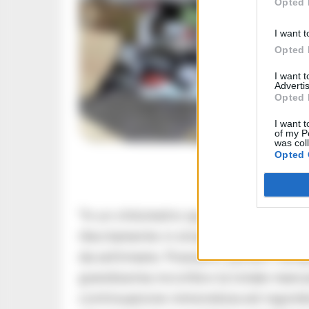
Opted 
I want t
Opted 
I want 
Advertis
Opted 
I want t
of my P
was col
Opted 
“In un chilometro quadrato si concen
illecitamente in strada impressionante
da settimane. Possiamo parlare tranqu
grandissima inciviltà e la totale man
continuazione immondizia ed ingombrant