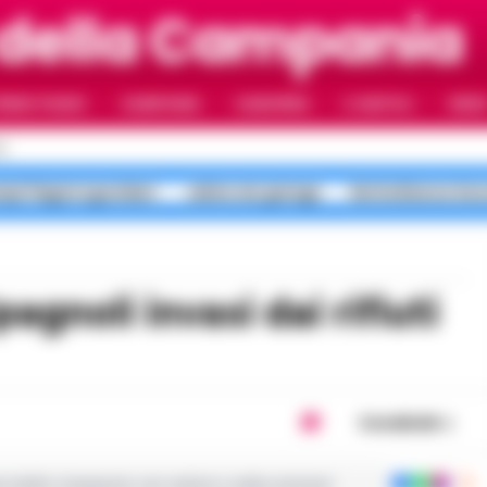
 della Campania
RIMO PIANO
CAMPANIA
CAMORRA
IL NAPOLI
VIDE
I
pi Flegrei sgomberi
salme nei garage
Notte Bianca Sec
Condividi
ie dalla Campania con notizie e video esclusivi