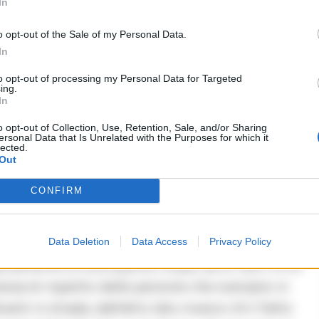
In
CRONACA NAPOLI
Napoli, il parcheggio Brin tra
o opt-out of the Sale of my Personal Data.
In
sporcizia e degrado: l’appello
urgente di Borrelli
to opt-out of processing my Personal Data for Targeted
ing.
In
09/06/2026 20:19
o opt-out of Collection, Use, Retention, Sale, and/or Sharing
ersonal Data that Is Unrelated with the Purposes for which it
lected.
Out
CONFIRM
tra una quantità di immondizia abbandonata
 e la situazione va avanti ormai da giorni, se non
Data Deletion
Data Access
Privacy Policy
illamente di una duplice colpa, da un lato c’è la
canza di rispetto delle persone che sversano in
i in strada, dall’altro lato invece c’è il fatto