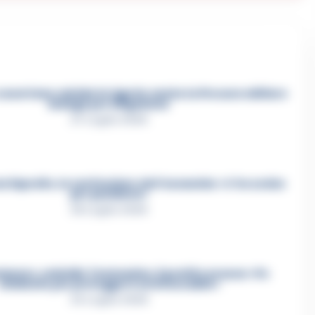
asertano suicida in Liguria: anche la Procura militare
indaga per istigazione
27 Luglio 2026
a Esposito, la confessione dell’assassino: «L’ho ucciso
per punizione»
26 Luglio 2026
mmare, omicidio Tommasino, il pentito accusa: «Fu
eliminato per proteggere un intoccabile»
24 Luglio 2026