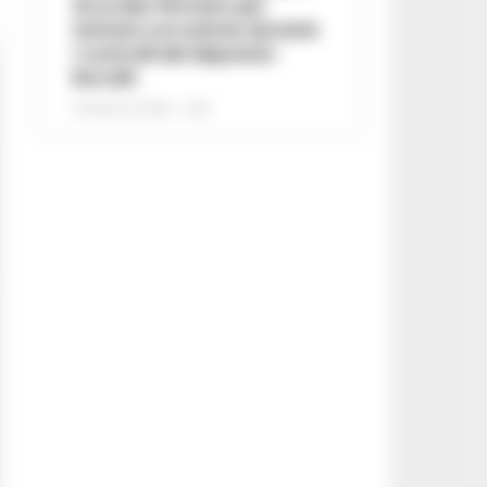
di un lido fermato per
tentata corruzione durante
i controlli del deputato
Borrelli
8 AGOSTO 2026 - 13:18