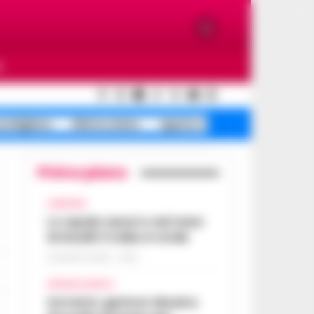
O
ondigliano
Allerta meteo
Agnano riapre corse
Primo piano
CAMPANIA
Lo squalo azzurro nel mare
di Amalfi: il video è virale
8 AGOSTO 2026 - 13:35
CRONACA NAPOLI
Sorrento: gestore abusivo