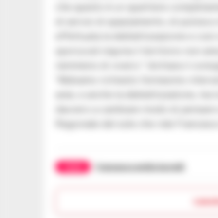
che questo è un quartiere completam
di servizi di spazzamento, di pulizia 
effettuata la deblattizzazione e così o
sporca ed inquina il territorio non am
nemmeno di viverci.” dichiara il consig
“Abbiamo richiesto l’ennesimo interven
aree, e anche la deblattizzatone, ma 
davvero a cambiare modo di pensare e 
Regionale del sole che ride Francesco 
TAGS
Francesco emilio borrelli
Lasc