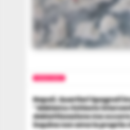
CRONACA NAPOLI
Napoli, Quartieri Spagnoli invasi dai rifiuti e dalle blatte. Verdi:
“Abbiamo richiesto interventi
deblattizzazione ma occorre
inquina non ama la propria c