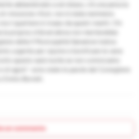
ente abbandonato a sé stesso, c’è una penuria
e di rimozione rifiuti, non è stata nemmeno
ra il quartiere è invaso da questi insetti. Chi
a la propria città ed allora non meriterebbe
liere della II Municipalità Salvatore Iodice.
to urgente per ripulire e bonificare le varie
tutto questo sarà inutile se non cominciamo
di agire”- sono state le parole del Consigliere
Emilio Borrelli.
ia un commento