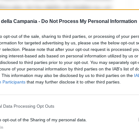
incubo, le ha detto di risalire su un
’ stata soccorsa da una donna nel
della Campania -
Do Not Process My Personal Information
na poco distante: aveva il naso
to opt-out of the sale, sharing to third parties, or processing of your per
ello stupro. Ha riportato una prognosi
formation for targeted advertising by us, please use the below opt-out s
r selection. Please note that after your opt-out request is processed y
essore e’ stato necessario un lungo
eing interest-based ads based on personal information utilized by us or
efoniche, i carabinieri della compagnia
disclosed to third parties prior to your opt-out. You may separately opt-
losure of your personal information by third parties on the IAB’s list of
 che era gia’ destinatario di due
. This information may also be disclosed by us to third parties on the
IA
Participants
that may further disclose it to other third parties.
le emessi nel 2016 dalla Romania per
anni. Eppure in Italia era un
l Data Processing Opt Outs
tificato ne’ controllato. L’unica
madre (di 7 anni fa) in cui
o opt-out of the Sharing of my personal data.
In
eve periodo. Lo hanno trovato ieri