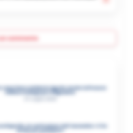
 un commento
 casertano suicida in Liguria: anche la Procura
militare indaga per istigazione
27 Luglio 2026
ca Esposito, la confessione dell’assassino: «L’ho
ucciso per punizione»