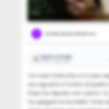
Fo
Ascolta questo articolo ora...
Seguici su Google
Ricevi le nostre notizie
Col naso fratturato e il corpo s
suo aguzzino il motivo di quella
Popa ha risposto con calma: “Lo 
ha spiegato la brutalita’, forse se