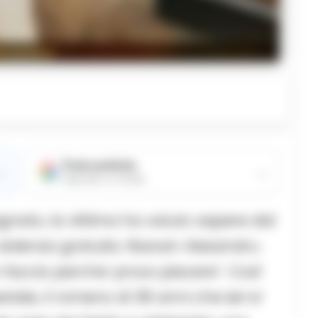
to archivio
Fonte preferita
→
→
Aggiungici su Google
egnato, la vittima ha voluto sapere dal
 violenza gratuita. Razvan Alexandru
faccio perche’ provo piacere”. Cosi’
riale, il romeno di 39 anni che ieri e’