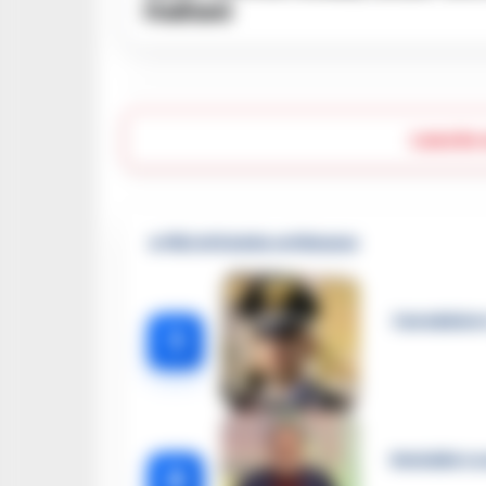
italiani
Lascia
🔥 Più letti della settimana
Carabiniere
1
Omicidio Lu
2