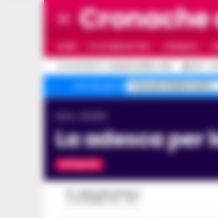
Cronache
HOME
ULTIME NOTIZIE
CRONACA
P
C
AGGIORNAMENTO :
6 AGOSTO 2026 - 16:13
32.9
NA
Pozzuoli sfollati rischio
Temi del giorno
Home
Attualità
La adesca per l
ATTUALITÀ
REDAZIONE CRONACA
26 SETTEMBRE 2018 - 19:55