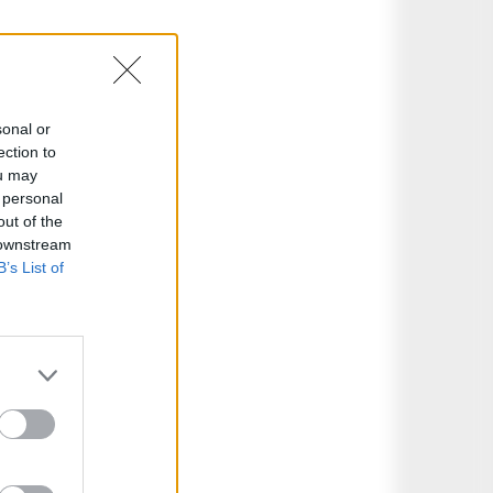
sonal or
ection to
ou may
 personal
out of the
 downstream
B’s List of