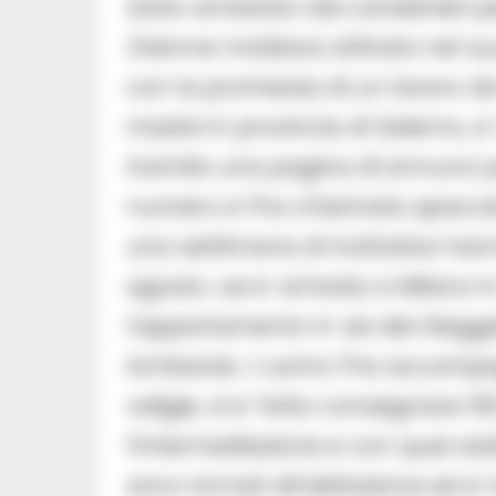
stato arrestato dai carabinieri 
24enne moldava attirata nel s
con la promessa di un lavoro da
madre in provincia di Salerno, 
tramite una pagina di annunci pe
numero e l’ha chiamata spaccia
una settimana di trattativa han
agosto. Lei e’ arrivata a Milano 
l’appartamento in via dei Giagg
lombardo. L’uomo l’ha accompa
valigie, si e’ fatto consegnare
l’intermediazione e con quei sold
sono tornati all’abitazione ed e’ 