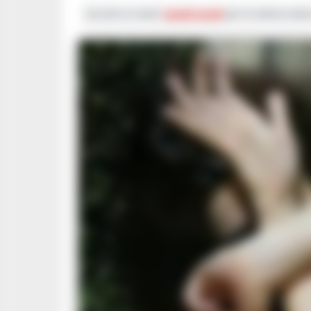
Iscriviti ai nostri
canali social
per le ultime notiz