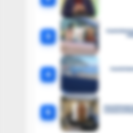
Castellamma
3
el
Castellam
4
Castellammar
5
le intercetta