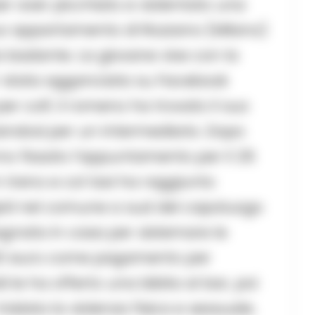
per aver picchiato e violentato una
uo appartamento di Rozzano (Milano)
 badante. La giovane vive con la
e’ stata agganciata su Facebook
r colf, il romeno ha trovato il suo
ndosi per un intermediario. Dopo
no fissato l’appuntamento per il 26
in treno e col taxi ha raggiunto
ioli nel comune a sud del capoluogo
gnata in casa per sistemare le
 150 euro come pagamento per
i le ha offerto una bibita al bar, poi
iniziata la violenza fisica e sessuale.