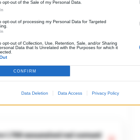
re a Pero assegnato in passato alla
o opt-out of the Sale of my Personal Data.
In
 nascosto sotto il letto, non ha detto
to opt-out of processing my Personal Data for Targeted
ove e’ avvenuta la violenza, invece,
ing.
In
ro’ e’ tornata da tempo in Romania.
o opt-out of Collection, Use, Retention, Sale, and/or Sharing
ibili, i militari dicono che sembrava
ersonal Data that Is Unrelated with the Purposes for which it
lected.
Out
 compulsivi. Non ci sono elementi
uomo possa aver commesso altre
CONFIRM
Su Facebook gestiva un profilo falso
e tutti i 1.400 contatti erano donne
Data Deletion
Data Access
Privacy Policy