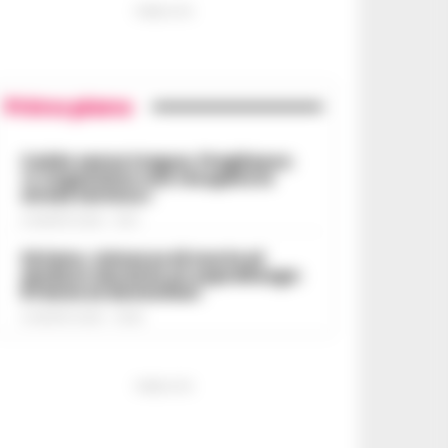
PUBBLICITA
Primo piano
Caldo senza tregua, Pregliasco:
«L’organismo non recupera lo
stress termico»
6 AGOSTO 2026 - 10:57
Striano, minacce di morte al
sindaco durante un sopralluogo:
67enne ai domiciliari
6 AGOSTO 2026 - 09:43
PUBBLICITA