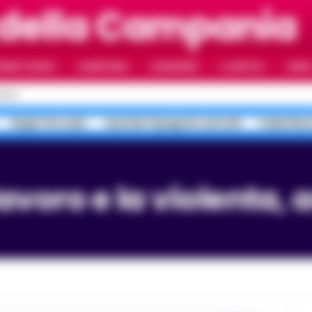
 della Campania
RIMO PIANO
CAMPANIA
CAMORRA
IL NAPOLI
VIDE
POLI
Roghi Terra dei
Quartieri Spagnoli controlli
Faida Rion
avoro e la violenta, 