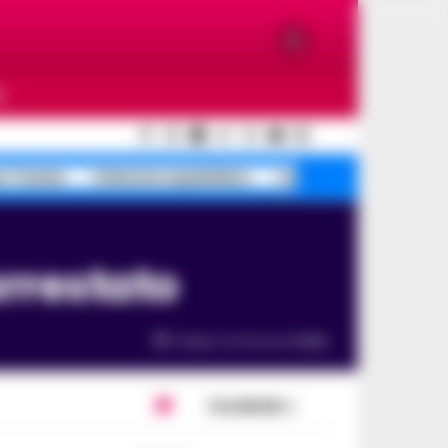
O
e Traiano
Infezione ospedaliera
Campi Flegrei terremot
arrestato
Tempo di lettura
2
min.
Condividi