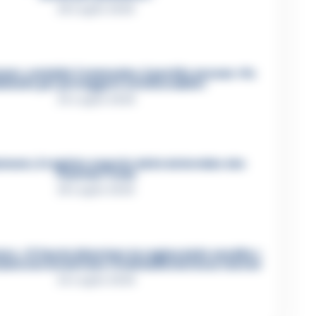
26 Luglio 2026
re, omicidio Tommasino, il pentito accusa: «Fu
iminato per proteggere un intoccabile»
24 Luglio 2026
mare, il registro segreto delle determine che
«nutriva» i clan
28 Luglio 2026
e, «Ti faccio diventare la regina delle vendite»:
zioni che incastrano i fedelissimi del boss Carolei
24 Luglio 2026