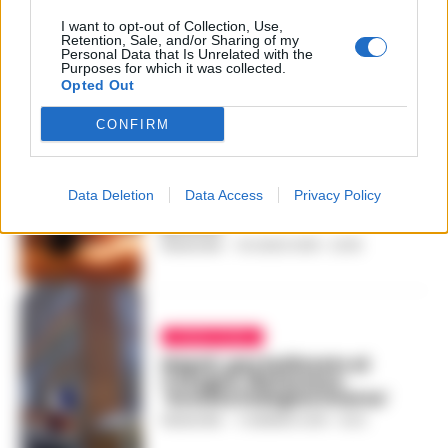
Beneventano: i killer non
I want to opt-out of Collection, Use,
erano locali
Retention, Sale, and/or Sharing of my
REDAZIONE
-
24 LUGLIO 2018 - 08:55
Personal Data that Is Unrelated with the
Purposes for which it was collected.
Opted Out
CONFIRM
BENEVENTO E PROVINCIA
Detenuto per violenza
sessuale ucciso in casa
Data Deletion
Data Access
Privacy Policy
durante un permesso
premio
REDAZIONE
-
19 LUGLIO 2018 - 22:49
PRIMO PIANO
Napoli, gay bullizzato al
Cotugno, Matarazzo:
‘Avviata indagine interna’
REDAZIONE
-
11 GENNAIO 2018 - 15:23