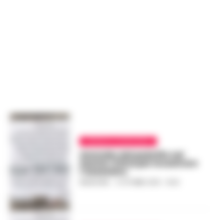
CRONACA GIUDIZIARIA
Omicidio del pedofilo nel
Sannio: il Dna per incastrare
l’assassino
REDAZIONE
-
9 OTTOBRE 2018 - 14:44