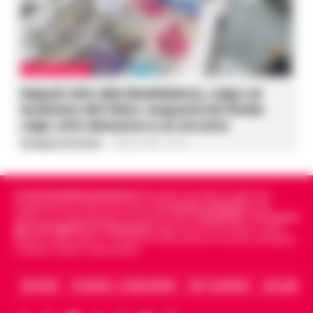
CRONACA NAPOLI
Napoli, bitz alla Maddalena, colpo al
business del falso: sequestrati 3mila
capi, otto denunce e un arresto
Giuseppe Del Gaudio
-
7 Agosto 2026 - 22:19
Cronachedellacampania.it
fondato nel 2015, è il giornale
indipendente di riferimento per le
Cronache di Napoli
, sulla
politica, sui fatti del giorno e le storie della
Campania
.
Tra i primi
giornali digitali in Campania
segue anche le notizie il calcio
Napoli e dello sport in Campania. Racconta la Cronaca di Napoli,
Caserta, Avellino e Benevento.
ARCHIVIO
CHI SIAMO – LA REDAZIONE
FACT CHECKING
COLLABORA