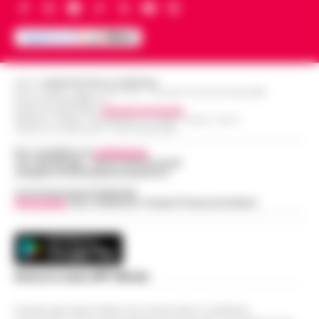
Editore
CRONACHE DELLA CAMPANIA
R.O.C.: 030531 - Reg. N. 1301/ 2016 - Tribunale Torre Annunziata (NA)
Partita IVA IT08642881216
Direttore Responsabile:
Giuseppe Del Gaudio
Redazioni : Scafati / Castellammare di Stabia / Caserta / Sarno
Indirizzo Via Sardoncelli 115 Boscoreale (NA)
Per contattare la
redazione
:
Tel / Whatsapp : 334.12.78.004 email:
web@cronachedellacampania.it
Concessionaria Pubblicità
Vivimedia
| Sky | Addendo | Teads | Presscommtech
Scarica la nostra APP Ufficiale
Questo giornale inoltre non riceve alcun contributo