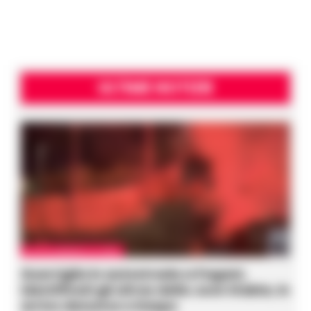
ULTIME NOTIZIE
CASTELLAMMARE DI STABIA
Guerriglia in autostrada a Pagani,
identificati gli ultras della Juve Stabia, in
arrivo denunce e Daspo