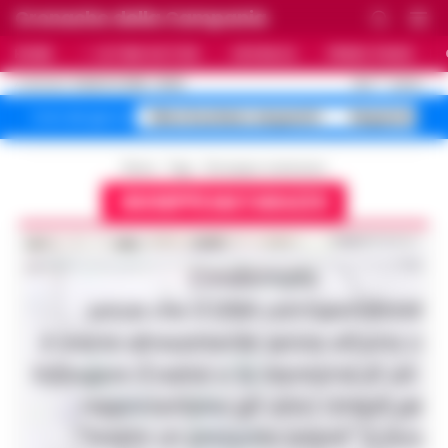
Cronache della Campania
HOME
ULTIME NOTIZIE
CRONACA
PRIMO PIANO
C
26.5
NAPOLI
8 AGOSTO 2026 - 05:55
AGGIORNAMENTO :
falso business sequestri
Sequestro fa
Temi del giorno
Home
Tags
Giuseppe matarazzo
GIUSEPPE MATARAZZO