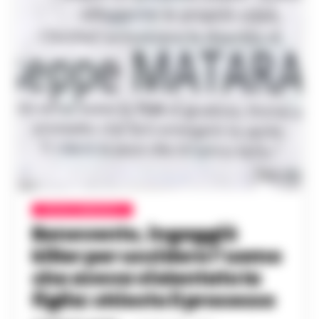
CRONACA BENEVENTO
Benevento, ingaggiò
killer per uccidere l’uomo
che aveva violentato la
figlia: chiesto il processo