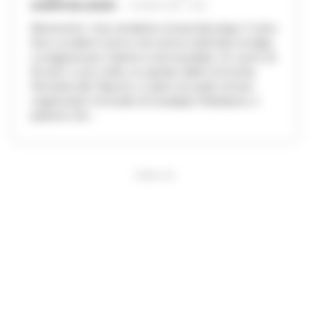
GIUSEPPE DEL GAUDIO
-
1 GIUGNO 2024 - 18:52
Benevento. Una vendetta consumata dopo 11 anni:
fece uccidere l'uomo che aveva violentato la figlia.
La ragazza per il dolore si era suicidata. Un uomo di
64 anni, Lucio Iorillo, ex operaio della Comunità
Montana del Taburno, è stato accusato di aver
organizzato l'omicidio di Giuseppe Matarazzo, il
pastore che...
PUBBLICITA