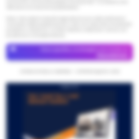
economico né da enti pubblici né da privati . Si sostiene solo
attraverso le inserzioni pubblicitarie.
Nota: I link esterni indicati negli articoli sono stati verificati al
momento della pubblicazione. Il sito non risponde di eventuali
problemi o disservizi: si invita l’utente a utilizzare i servizi con
prudenza e consapevolezza.
Dove specifico, le immagini sono fornite da
Depositphotos
CRONACHE DELLA CAMPANIA - COPYRIGHT@2014-2026
PUBBLICITA