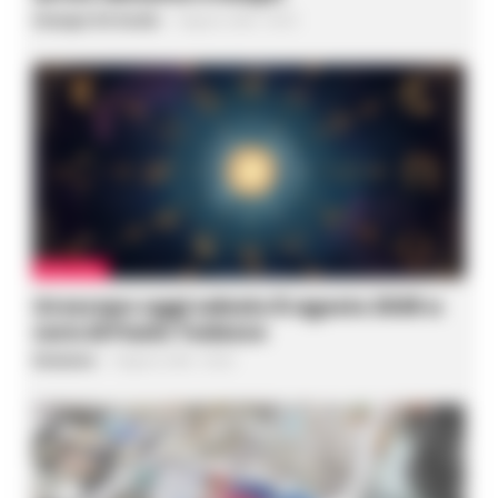
Giuseppe Del Gaudio
-
8 Agosto 2026 - 05:55
OROSCOPO
Oroscopo oggi sabato 8 agosto 2026 a
cura di Paolo Tedesco
Redazione
-
8 Agosto 2026 - 05:26