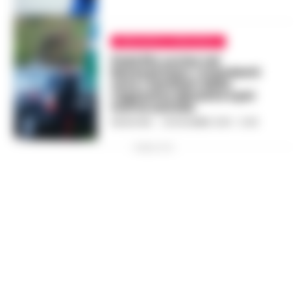
BENEVENTO E PROVINCIA
Pedofilo ucciso nel
Beneventano: i mandanti
sono i familiari della
ragazzina abusata e poi
morta suicida
REDAZIONE
-
28 DICEMBRE 2018 - 12:48
PUBBLICITA