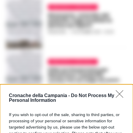
BENEVENTO E PROVINCIA
Benevento, omicidio del
pedofilo: il gip invalida la
perizia sui reperti
REDAZIONE
-
17 SETTEMBRE 2018 - 20:40
BENEVENTO E PROVINCIA
Killer professionista per
Matarazzo: il pedofilo
ucciso con un colpo al cuore
REDAZIONE
-
26 LUGLIO 2018 - 07:10
Cronache della Campania -
Do Not Process My
Personal Information
PUBBLICITA
If you wish to opt-out of the sale, sharing to third parties, or
processing of your personal or sensitive information for
targeted advertising by us, please use the below opt-out