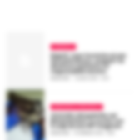
CRONACA
Napoli, caso formiche al san
Giovanni Bosco: sospesi l’ex
direttore sanitario e il
responsabile tecnico
REDAZIONE
-
1 LUGLIO 2019 - 12:14
BENEVENTO E PROVINCIA
Omicidio del pedofilo nel
Beneventano: fu ucciso con
5 colpi di una 357 magnum
REDAZIONE
-
15 GENNAIO 2019 - 18:16