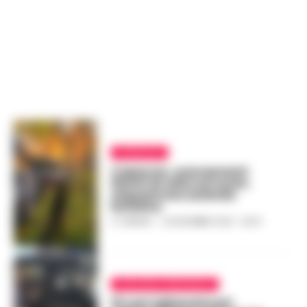
CAPACCIO
Capaccio, sversamenti
illeciti di reflui sul suolo:
sequestrata azienda
bufalina
A. CARLINO
-
23 DICEMBRE 2024 - 16:04
AVELLINO E PROVINCIA
19 cani abbandonati