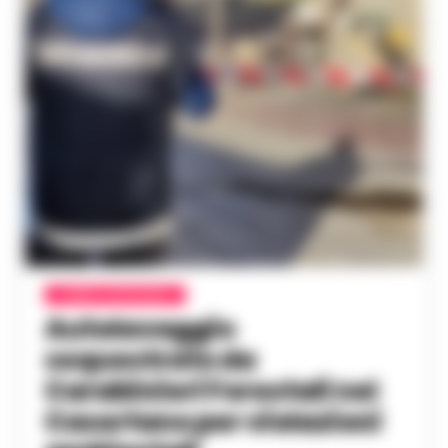
CASERTA E PROVINCIA
Autolavaggio
sequestrato da
Carabinieri Forestali nel
Casertano per violazioni