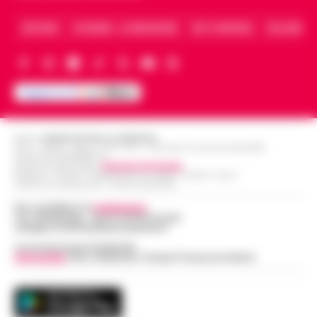
ARCHIVIO
CHI SIAMO – LA REDAZIONE
FACT CHECKING
COLLABORA
Editore
CRONACHE DELLA CAMPANIA
R.O.C.: 030531 - Reg. N. 1301/ 2016 - Tribunale Torre Annunziata (NA)
Partita IVA IT08642881216
Direttore Responsabile:
Giuseppe Del Gaudio
Redazioni : Scafati / Castellammare di Stabia / Caserta / Sarno
Indirizzo Via Sardoncelli 115 Boscoreale (NA)
Per contattare la
redazione
:
Tel / Whatsapp : 334.12.78.004 email:
web@cronachedellacampania.it
Concessionaria Pubblicità
Vivimedia
| Sky | Addendo | Teads | Presscommtech