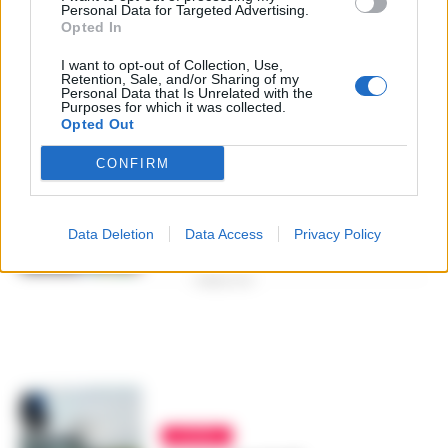
dei carabinieri Forestali del
Personal Data for Targeted Advertising.
Beneventano
Opted In
A. CARLINO
-
15 APRILE 2021 - 20:28
I want to opt-out of Collection, Use,
Retention, Sale, and/or Sharing of my
Personal Data that Is Unrelated with the
Purposes for which it was collected.
Opted Out
AREA VESUVIANA
Camposano, i carabinieri
CONFIRM
sequestrano 200 chili di
carne e prodotti da forno
non tracciati in un
supermercato
Data Deletion
Data Access
Privacy Policy
LA REDAZIONE
-
21 APRILE 2020 - 10:04
PUBBLICITA
ACERRA