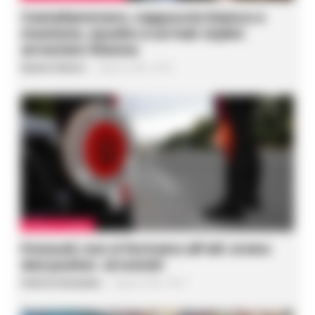
Castellammare, cappuccio bianco e
machete, assalto a un hair stylist:
arrestato 53enne
Rosaria Federico
-
6 Agosto 2026 - 09:18
CRONACA FLEGREA
Pozzuoli, non si fermano all’alt: erano
due pusher. Arrestati
Federica Annunziata
-
6 Agosto 2026 - 08:11