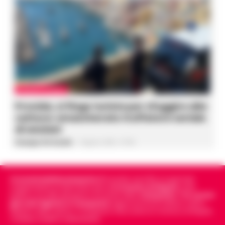
CRONACA FLEGREA
Procida, si finge turista per sfuggire alla
cattura: smascherato truffatore seriale
di anziani
Giuseppe Del Gaudio
-
6 Agosto 2026 - 07:48
Cronachedellacampania.it
fondato nel 2015, è il giornale
indipendente di riferimento per le
Cronache di Napoli
, sulla
politica, sui fatti del giorno e le storie della
Campania
.
Tra i primi
giornali digitali in Campania
segue anche le notizie il calcio
Napoli e dello sport in Campania. Racconta la Cronaca di Napoli,
Caserta, Avellino e Benevento.