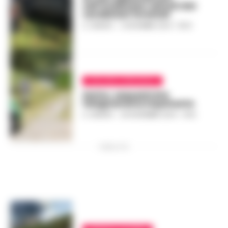
nell’Avellinese: salvati dai
carabinieri forestali
A. CARLINO
-
12 DICEMBRE 2024 - 18:24
AVELLINO E PROVINCIA
Serino, sequestrata
falegnameria inquinante
A. CARLINO
-
26 NOVEMBRE 2024 - 14:32
PUBBLICITA