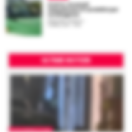
Acerra, forestali
sequestrano 9 cardellini per
uccelagione
REDAZIONE CRONACA
-
9 APRILE 2018 - 14:40
ULTIME NOTIZIE
CASTELLAMMARE DI STABIA