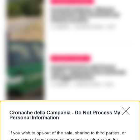
CRONACA SALERNO
Incendi Salerno, 26enne
arrestato dai forestali ad
Atena Lucana
A. CARLINO
-
13 AGOSTO 2024 - 15:07
CRONACA NAPOLI
Inquinamento del fiume
Sarno, sequestrata azienda
a Poggiomarino
A. CARLINO
-
1 AGOSTO 2024 - 15:24
Cronache della Campania -
Do Not Process My
CRONACA
Personal Information
Nola, carne priva di
tracciabilità sequestrata in
If you wish to opt-out of the sale, sharing to third parties, or
una macelleria
processing of your personal or sensitive information for