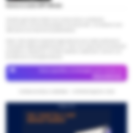
Scarica la nostra APP Ufficiale
Questo giornale inoltre non riceve alcun contributo
economico né da enti pubblici né da privati . Si sostiene solo
attraverso le inserzioni pubblicitarie.
Nota: I link esterni indicati negli articoli sono stati verificati al
momento della pubblicazione. Il sito non risponde di eventuali
problemi o disservizi: si invita l’utente a utilizzare i servizi con
prudenza e consapevolezza.
Dove specifico, le immagini sono fornite da
Depositphotos
CRONACHE DELLA CAMPANIA - COPYRIGHT@2014-2026
PUBBLICITA