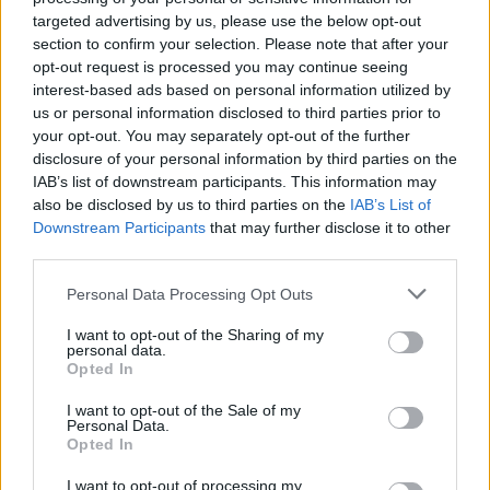
REDAZIONE
-
5 MAGGIO 2022 - 12:19
targeted advertising by us, please use the below opt-out
section to confirm your selection. Please note that after your
opt-out request is processed you may continue seeing
PUBBLICITA
interest-based ads based on personal information utilized by
us or personal information disclosed to third parties prior to
your opt-out. You may separately opt-out of the further
disclosure of your personal information by third parties on the
IAB’s list of downstream participants. This information may
also be disclosed by us to third parties on the
IAB’s List of
Downstream Participants
that may further disclose it to other
CRONACA NAPOLI
third parties.
Cambio al vertice del
Gruppo Carabinieri
Personal Data Processing Opt Outs
forestale di Napoli
I want to opt-out of the Sharing of my
A. CARLINO
-
1 OTTOBRE 2021 - 13:56
personal data.
Opted In
I want to opt-out of the Sale of my
Personal Data.
Opted In
BENEVENTO E PROVINCIA
Covid, muore comandante
I want to opt-out of processing my