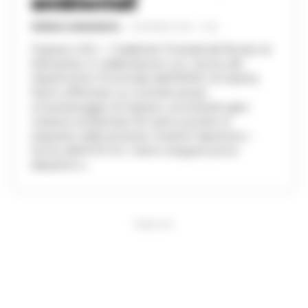
ambientali
FEDERICA ANNUNZIATA
-
28 GENNAIO 2025 - 15:56
Frignano (CE) – I Carabinieri Forestali del Nucleo di
Marcianise, in collaborazione con i tecnici del
Dipartimento Provinciale dell’ARPAC di Caserta,
hanno effettuato un controllo presso
un’autolavaggio di Frignano, accertando gravi
violazioni ambientali che hanno portato al
sequestro della struttura. Durante l’ispezione, i
tecnici dell’A.R.P.A.C. hanno eseguito prove
idrauliche e...
PUBBLICITA