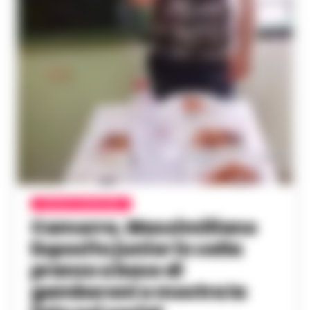
CRONACA GIUDIZIARIA
Camorra, Massimiliano
Esposito junior in cella
pranzo a base di
gamberoni e mostra la