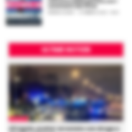
racconto della partita con i
commenti dei tifosi
ERMINIA IULIANO
-
13 FEBBRAIO 2023 - 18:20
ULTIME NOTIZIE
AFRAGOLA
Afragola, pusher arrestato con droga e