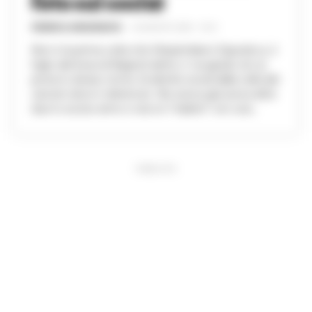
foto sui social
FEDERICA ANNUNZIATA
-
24 AGOSTO 2024 - 16:21
Non è la prima volta che Massimiliano Esposito jr, il
figlio del boss di Bagnoli detto o' scugnato di cui
porta lo stesso nome, fa dirette social dalla cella del
carcere dove è detenuto. Ne aveva già aveva altre
due lo scorso anno e ora si è "esibito" con una...
PUBBLICITA