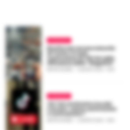
ATTUALITÀ
Rivolta nel carcere minorile
di Torino: il ruolo
controverso di TikTok nella
diffusione delle “illegalità”
MATTEO SETARO
-
3 AGOSTO 2024 - 13:39
ATTUALITÀ
Tik Tok e le Dirette Live dal
Carcere : vanno autorizzate
o contrastate ?
MATTEO SETARO
-
2 AGOSTO 2024 - 14:54