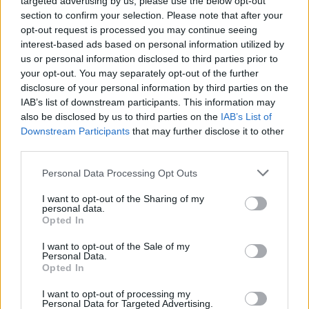
targeted advertising by us, please use the below opt-out
SPORT
section to confirm your selection. Please note that after your
Giro d’Italia Napoli – Napoli ,
opt-out request is processed you may continue seeing
la tappa più emozionante
della carovana rosa
interest-based ads based on personal information utilized by
us or personal information disclosed to third parties prior to
SEBASTIANO VANGONE
-
11 MAGGIO 2023 - 11:31
your opt-out. You may separately opt-out of the further
disclosure of your personal information by third parties on the
IAB’s list of downstream participants. This information may
also be disclosed by us to third parties on the
IAB’s List of
Downstream Participants
that may further disclose it to other
24 FLASH NEWS
third parties.
Castellabate, incidente in
auto mentre è in diretta
Personal Data Processing Opt Outs
Facebook
GUSTAVO GENTILE
-
7 MAGGIO 2023 - 12:56
I want to opt-out of the Sharing of my
personal data.
Opted In
PUBBLICITA
I want to opt-out of the Sale of my
Personal Data.
Opted In
I want to opt-out of processing my
Personal Data for Targeted Advertising.