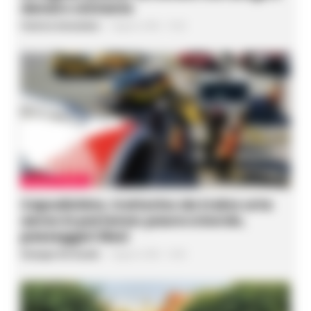
denaro contante
Federica Annunziata
-
9 Agosto 2026 - 15:20
CRONACA NAPOLI
Capodichino, trattorino da traino urta
aereo in partenza: paura a bordo,
passeggeri illesi
Giuseppe Del Gaudio
-
9 Agosto 2026 - 14:40