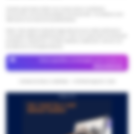
Questo giornale inoltre non riceve alcun contributo
economico né da enti pubblici né da privati . Si sostiene solo
attraverso le inserzioni pubblicitarie.
Nota: I link esterni indicati negli articoli sono stati verificati al
momento della pubblicazione. Il sito non risponde di eventuali
problemi o disservizi: si invita l’utente a utilizzare i servizi con
prudenza e consapevolezza.
Dove specifico, le immagini sono fornite da
Depositphotos
CRONACHE DELLA CAMPANIA - COPYRIGHT@2014-2026
PUBBLICITA