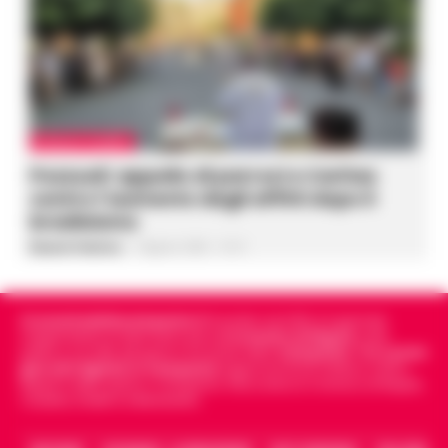
CRONACA FLEGREA
Pozzuoli: appello di parroci e Caritas
contro l’aumento degli affitti dopo il
bradisismo
Rosaria Federico
-
9 Agosto 2026 - 14:15
Cronachedellacampania.it
fondato nel 2015, è il giornale
indipendente di riferimento per le
Cronache di Napoli
, sulla
politica, sui fatti del giorno e le storie della
Campania
.
Tra i primi
giornali digitali in Campania
segue anche le notizie il calcio
Napoli e dello sport in Campania. Racconta la Cronaca di Napoli,
Caserta, Avellino e Benevento.