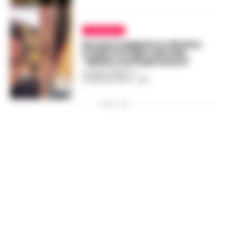
ATTUALITÀ
Rovazzi scippato in diretta:
il video fa il giro del web.
“Milano non è più sicura”
ROSARIA FEDERICO
-
13 MAGGIO 2024 - 12:57
PUBBLICITA