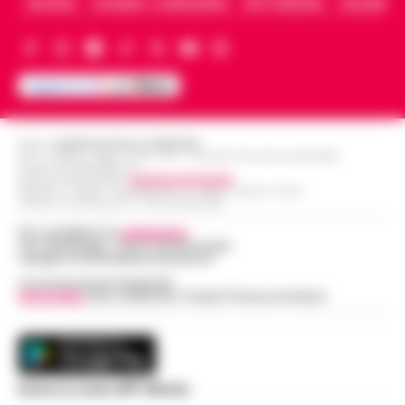
ARCHIVIO
CHI SIAMO – LA REDAZIONE
FACT CHECKING
COLLABORA
Editore
CRONACHE DELLA CAMPANIA
R.O.C.: 030531 - Reg. N. 1301/ 2016 - Tribunale Torre Annunziata (NA)
Partita IVA IT08642881216
Direttore Responsabile:
Giuseppe Del Gaudio
Redazioni : Scafati / Castellammare di Stabia / Caserta / Sarno
Indirizzo Via Sardoncelli 115 Boscoreale (NA)
Per contattare la
redazione
:
Tel / Whatsapp : 334.12.78.004 email:
web@cronachedellacampania.it
Concessionaria Pubblicità
Vivimedia
| Sky | Addendo | Teads | Presscommtech
Scarica la nostra APP Ufficiale