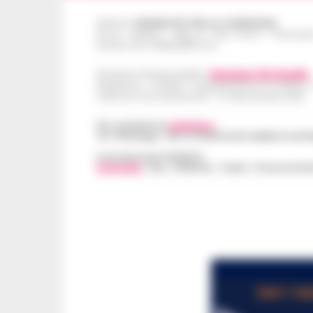
Editore
CRONACHE DELLA CAMPANIA
R.O.C.: 030531 - Reg. N. 1301/ 2016 - Tribuna
Partita IVA IT08642881216
Direttore Responsabile:
Giuseppe Del Gaudio
Redazioni : Scafati / Castellammare di Stabia 
Indirizzo Via Sardoncelli 115 Boscoreale (NA)
Per contattare la
redazione
:
Tel / Whatsapp : 334.12.78.004 email: web@cronache
Concessionaria Pubblicità
Vivimedia
| Sky | Addendo | Teads | Presscommte