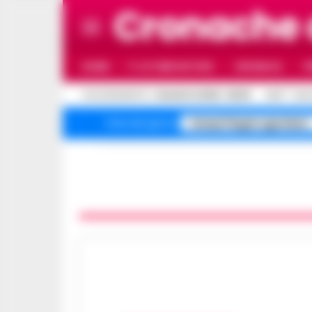
Cronache 
HOME
ULTIME NOTIZIE
CRONACA
P
C
AGGIORNAMENTO :
9 AGOSTO 2026 - 08:35
24.6
NAP
Campi Flegrei sgomberi
Temi del giorno