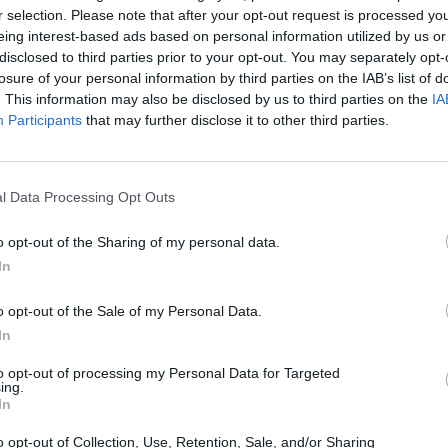
iati
r selection. Please note that after your opt-out request is processed y
eing interest-based ads based on personal information utilized by us or
UNZIATA
-
7 APRILE 2025 - 11:44
disclosed to third parties prior to your opt-out. You may separately opt-
losure of your personal information by third parties on the IAB’s list of
. This information may also be disclosed by us to third parties on the
IA
APOLI
Participants
that may further disclose it to other third parties.
festeggia 2500 anni con un uovo di
 gigante della Gay-Odin
ILE
-
31 MARZO 2025 - 12:53
l Data Processing Opt Outs
o opt-out of the Sharing of my personal data.
In
rsenico nella torta di Natale per
o opt-out of the Sale of my Personal Data.
e la famiglia
In
ILE
-
7 GENNAIO 2025 - 11:03
to opt-out of processing my Personal Data for Targeted
ing.
PUBBLICITA
In
o opt-out of Collection, Use, Retention, Sale, and/or Sharing