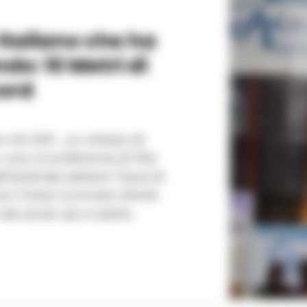
Italiano che ha
do: 10 Metri di
cord
 nel 2011 , un colosso di
n una circonferenza di 19,6
ll’azienda italiana Tosca di
e il titolo Guinness World
a social, qui si parla...