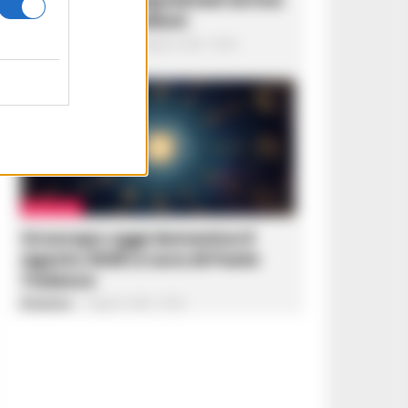
il conto da 5 milioni
Giuseppe Del Gaudio
-
9 Agosto 2026 - 06:20
OROSCOPO
Oroscopo oggi domenica 9
agosto 2026 a cura di Paolo
Tedesco
Redazione
-
9 Agosto 2026 - 05:53