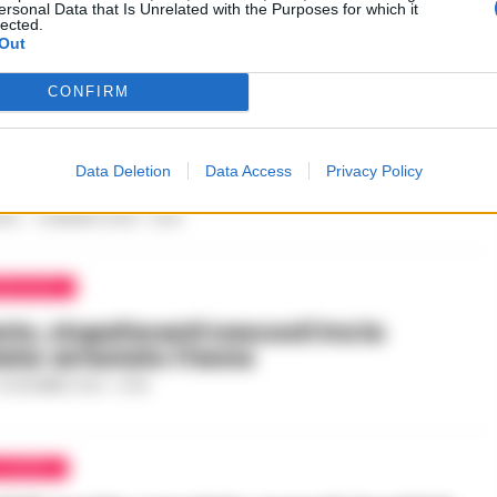
ersonal Data that Is Unrelated with the Purposes for which it
lected.
Out
CONFIRM
PROVINCIA
ise, controlli sulla calza della Befana:
rati 100 chili di cioccolato non a
Data Deletion
Data Access
Privacy Policy
ILE
-
4 GENNAIO 2025 - 12:50
ENEVENTO
to, stupefacenti nascosti tra la
ata: arrestato 17enne
0 DICEMBRE 2024 - 13:46
CASERTA