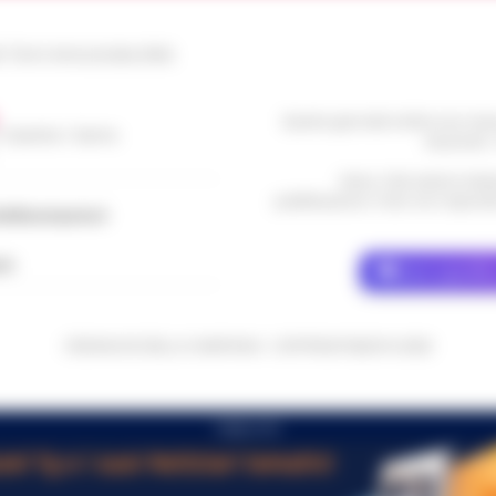
le Torre Annunziata (NA)
Questo giornale inoltre non rice
/ Caserta / Sarno
da privati 
Nota: I link esterni indi
pubblicazione. Il sito non risponde 
dellacampania.it
ch
Dove specific
CRONACHE DELLA CAMPANIA - COPYRIGHT@2014-2026
PUBBLICITA