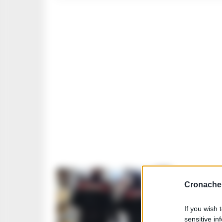
Cronache 
CASERTA E 
San Nic
If you wish 
tavolet
sensitive in