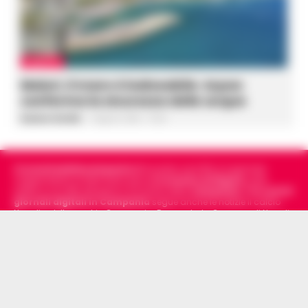
AMBIENTE
Maiori, il mare è balneabile: Arpac
conferma la sicurezza delle acque
Gustavo Gentile
-
6 Agosto 2026 - 15:26
Cronachedellacampania.it
fondato nel 2015, è il giornale
indipendente di riferimento per le
Cronache di Napoli
, sulla
politica, sui fatti del giorno e le storie della
Campania
.
Tra i primi
giornali digitali in Campania
segue anche le notizie il calcio
Napoli e dello sport in Campania. Racconta la Cronaca di Napoli,
Caserta, Avellino e Benevento.
ARCHIVIO
CHI SIAMO – LA REDAZIONE
FACT CHECKING
COLLABORA