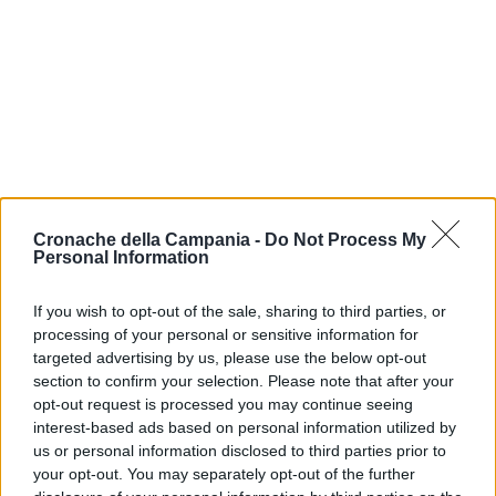
Cronache della Campania -
Do Not Process My
Personal Information
CRONACA NAPOLI
If you wish to opt-out of the sale, sharing to third parties, or
A San Giorgio donna
processing of your personal or sensitive information for
ustionata mentre fa il
targeted advertising by us, please use the below opt-out
barbecue sul balcone
section to confirm your selection. Please note that after your
ROSARIA FEDERICO
-
opt-out request is processed you may continue seeing
22 MAGGIO 2024 - 07:03
interest-based ads based on personal information utilized by
us or personal information disclosed to third parties prior to
your opt-out. You may separately opt-out of the further