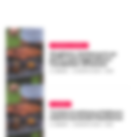
CRONACA NAPOLI
Giugliano, barbecue in un
parco e poi aggredisce i
Carabinieri: arrestato
A. CARLINO
-
21 AGOSTO 2024 - 15:46
CILENTO
Turista si ustiona a Palinuro
mentre accende il barbecue
A. CARLINO
-
14 AGOSTO 2024 - 15:05