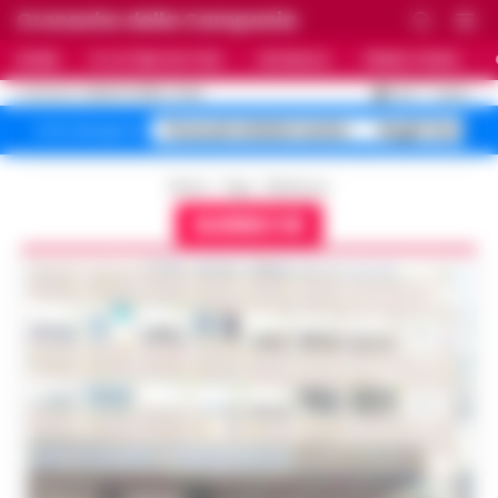
Cronache della Campania
HOME
ULTIME NOTIZIE
CRONACA
PRIMO PIANO
C
32.9
NAPOLI
6 AGOSTO 2026 - 15:46
AGGIORNAMENTO :
Pozzuoli sfollati rischio
Roghi Terra de
Temi del giorno
Home
Tags
Barbecue
BARBECUE