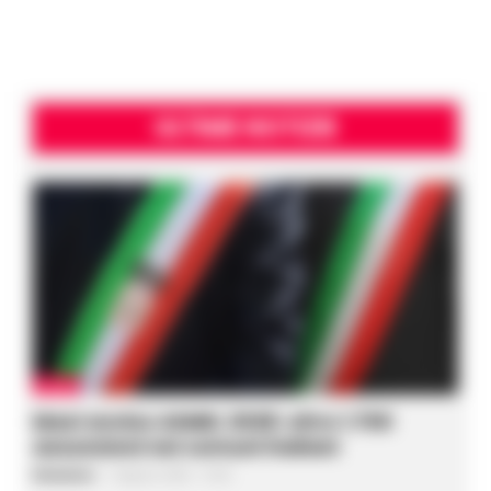
ULTIME NOTIZIE
ITALIA
Maxi avviso ASMEL 2026: oltre 1.700
assunzioni nei comuni italiani
Redazione
-
6 Agosto 2026 - 15:46