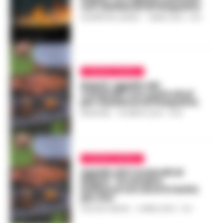
con i barbecue di Pasquetta
GIUSEPPE DEL GAUDIO
-
1 APRILE 2024 - 21:01
CRONACA NAPOLI
Napoli, appello del
Cardarelli: non usate alcol
per i barbecue di Pasquetta
REDAZIONE
-
30 MARZO 2024 - 12:03
CRONACA NAPOLI
Appello del Cardarelli di
Napoli: “Accendere
barbecue con alcol è rischio
per vita
GUSTAVO GENTILE
-
9 APRILE 2023 - 11:21