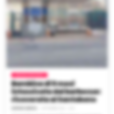
AVELLINO E PROVINCIA
Bambina di 6 mesi
intossicata dal barbecue:
ricoverata al Santobono
GUSTAVO GENTILE
-
3 SETTEMBRE 2024 - 12:40