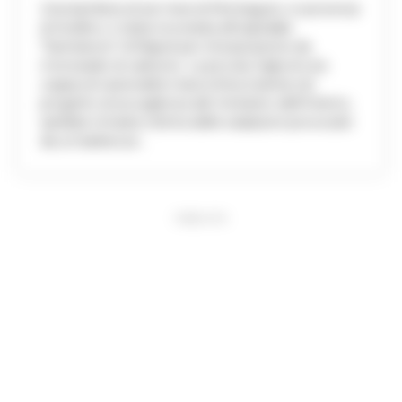
Una bambina di sei mesi di Montaguto, in provincia
di Avellino, è stata ricoverata all'ospedale
"Santobono" di Napoli per intossicazione da
monossido di carbonio. La piccola, figlia di una
coppia di nazionalità marocchina inserita nel
progetto di accoglienza del ministero dell'Interno,
sarebbe rimasta vittima delle esalazioni provocate
da un barbecue...
PUBBLICITA