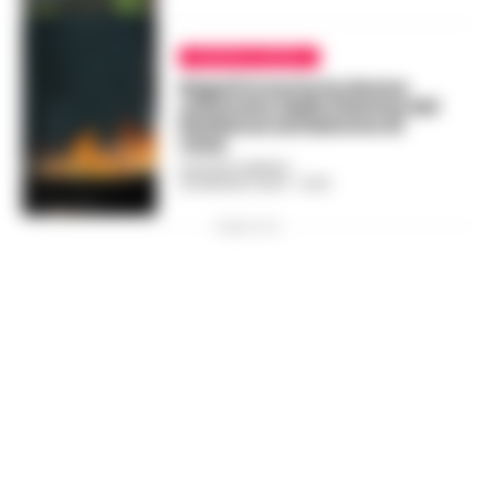
CRONACA NAPOLI
Napoli è morta la donna
ustionata dalle fiamme del
barbecue sul balcone di
casa
GUSTAVO GENTILE
-
26 MAGGIO 2024 - 12:03
PUBBLICITA