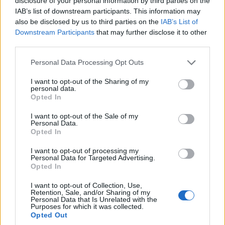
disclosure of your personal information by third parties on the
CRONACA NAPOLI
IAB’s list of downstream participants. This information may
San Giorgio a Cremano,
also be disclosed by us to third parties on the
IAB’s List of
lasciano il barbecue acceso
sul balcone e scoppia
Downstream Participants
that may further disclose it to other
l’incendio
third parties.
GUSTAVO GENTILE
-
19 MAGGIO 2024 - 17:39
Personal Data Processing Opt Outs
I want to opt-out of the Sharing of my
personal data.
CRONACA NAPOLI
Opted In
Napoli, arrivano i carabinieri
e gli getta addosso il
I want to opt-out of the Sale of my
Personal Data.
barbecue: arrestato
Opted In
marocchino
GUSTAVO GENTILE
-
8 APRILE 2024 - 08:34
I want to opt-out of processing my
Personal Data for Targeted Advertising.
Opted In
PUBBLICITA
I want to opt-out of Collection, Use,
Retention, Sale, and/or Sharing of my
Personal Data that Is Unrelated with the
Purposes for which it was collected.
Opted Out