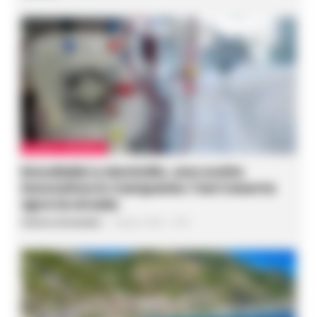
CASERTA E PROVINCIA
Emodialisi a domicilio, una svolta
innovativa in Campania: l’Asl Caserta
apre la strada
Federica Annunziata
-
6 Agosto 2026 - 15:36