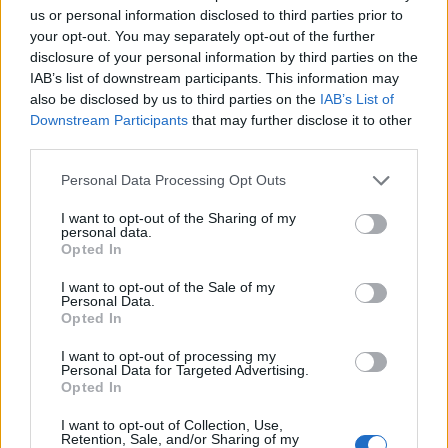
ARTE E MUSEI
us or personal information disclosed to third parties prior to
your opt-out. You may separately opt-out of the further
Per la Reggia di Caserta,
bando da 4 mln di euro per
disclosure of your personal information by third parties on the
sistema di irrigazione
IAB’s list of downstream participants. This information may
GUSTAVO GENTILE
-
also be disclosed by us to third parties on the
IAB’s List of
27 GIUGNO 2023 - 17:59
Downstream Participants
that may further disclose it to other
third parties.
PUBBLICITA
Personal Data Processing Opt Outs
I want to opt-out of the Sharing of my
personal data.
Opted In
I want to opt-out of the Sale of my
Personal Data.
Opted In
I want to opt-out of processing my
Personal Data for Targeted Advertising.
Opted In
I want to opt-out of Collection, Use,
Retention, Sale, and/or Sharing of my