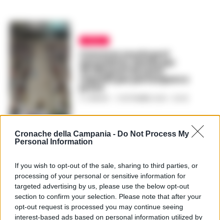
ITALIA
Concorso scuola prof
secondaria, bando per
30.216 posti docenti:
requisiti per partecipare e
prove
A. CARLINO
-
11 SETTEMBRE 2023 - 20:43
Cronache della Campania -
Do Not Process My
POLITICA NAPOLI
Personal Information
Muscarà: “Comune poco
chiaro sul bando del molo
If you wish to opt-out of the sale, sharing to third parties, or
San Vincenzo”
processing of your personal or sensitive information for
A. CARLINO
-
24 LUGLIO 2023 - 15:20
targeted advertising by us, please use the below opt-out
section to confirm your selection. Please note that after your
opt-out request is processed you may continue seeing
interest-based ads based on personal information utilized by