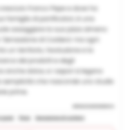
 cresciuto Franco Pepe e dove ha
a famiglia di panificatori, è una
uole assaggiare la sua pizza almeno
o ‘Sensazione di Costiera’ ma ogni
 un territorio, l’evoluzione e la
cerca dei prodotti e degli
a anche dolce, e i sapori si legano
lla semplicità che nasconde uno studio
ie prime.
RIPRODUZIONE RISERVATA
n grani
Pizza
Sensazione di costiera