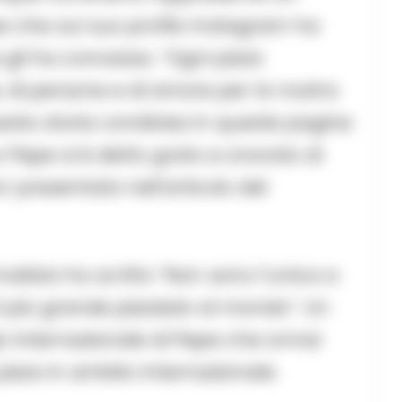
pe che sul suo profilo Instagram ha
e gli ha concesso. “Ogni pizza
, di persone e di amore per la nostra
esta storia condivisa in queste pagine
Pepe si è detto grato e onorato di
’ presentata nell’articolo del
rnalista ha scritto “Non sono l’unica a
l più grande pizzaiolo al mondo”. Un
io internazionale di Pepe che ormai
pizza in ambito internazionale.