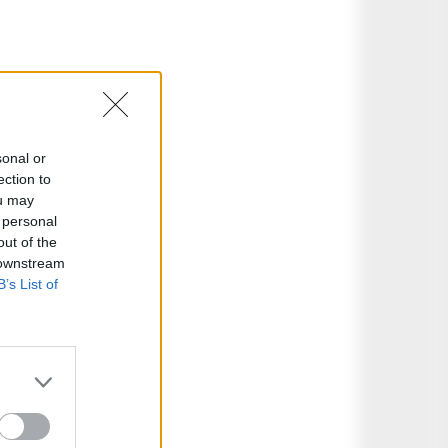
sonal or
ection to
ou may
 personal
out of the
 downstream
B’s List of