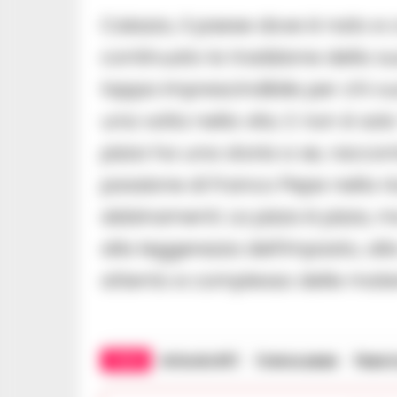
Caiazzo, il paese dove è nato e
continuato la tradizione della su
tappa imprescindibile per chi v
una volta nella vita. E non è sol
pizza ha una storia a se, racconta
passione di Franco Pepe nella ri
abbinamenti. La pizza è pizza, m
alla leggerezza dell’impasto, a
attento e complesso delle mater
TAGS
Articolo NYT
Franco pepe
Pepe i