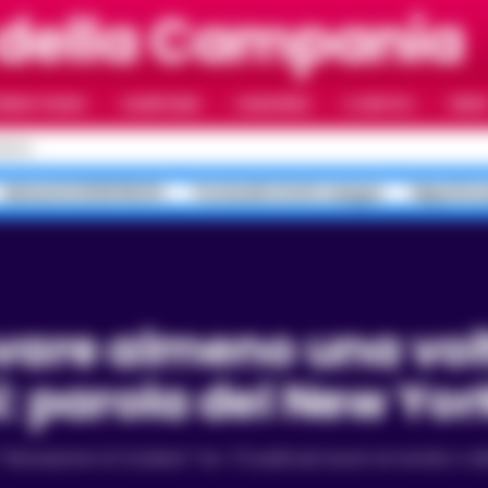
 della Campania
RIMO PIANO
CAMPANIA
CAMORRA
IL NAPOLI
VIDE
APOLI
Maturità 2026 99,8%
Ponticelli sfottò sangue
Napoli in
i: parola del New Yo