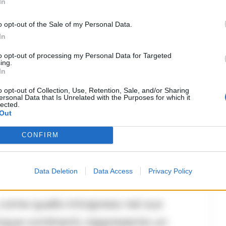
In
la Costiera Amalfitana e della
o opt-out of the Sale of my Personal Data.
anco Pepe – insieme ad altre
In
ha inteso portare e far conoscere in
to opt-out of processing my Personal Data for Targeted
ing.
In
o opt-out of Collection, Use, Retention, Sale, and/or Sharing
ersonal Data that Is Unrelated with the Purposes for which it
lected.
Out
simbolo di rinascita
CONFIRM
riconoscimento: “La pizza è un
Data Deletion
Data Access
Privacy Policy
e e amore per la nostra terra”
 come quello intrapreso nel suo
inque continenti, rappresenta un