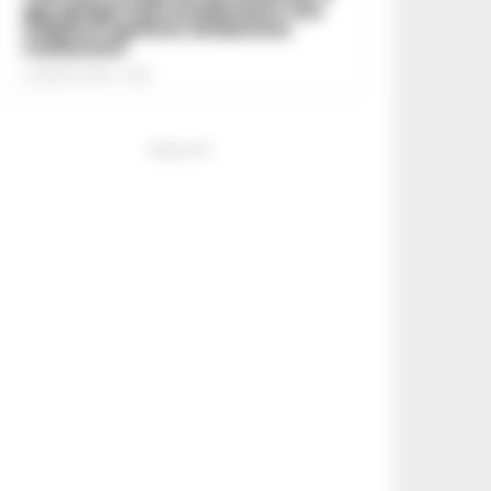
gip spiega il provvedimento che
colpisce i genitori di Martina
Carbonaro
5 AGOSTO 2026 - 18:37
PUBBLICITA