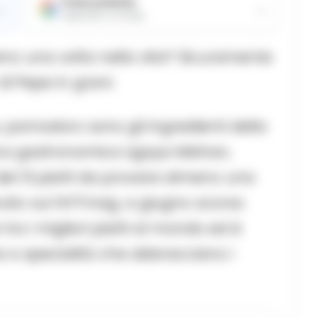
Fonte preferita
→
→
Aggiungici su Google
eno una volta nella vita? Sicuramente
di Pepe in grani.
to, pomodoro sono gli ingredienti della
itica gastronomica Ligaya Mishan,
 dei 13 piatti da provare almeno una
blicato sul NYTmag, a giugno scorso
tra i migliori piatti al mondo ed è
me a specialità che abbracciano i