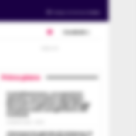
Tempo di lettura
2
min.
Condividi
PUBBLICITA
Primo piano
Castellammare, occupazioni
abusive, morosità e sgomberi
bloccati: il capitolo sugli alloggi
che pesa sullo scioglimento del
Comune
6 AGOSTO 2026 - 06:54
«Fermare la spirale di violenza»:il