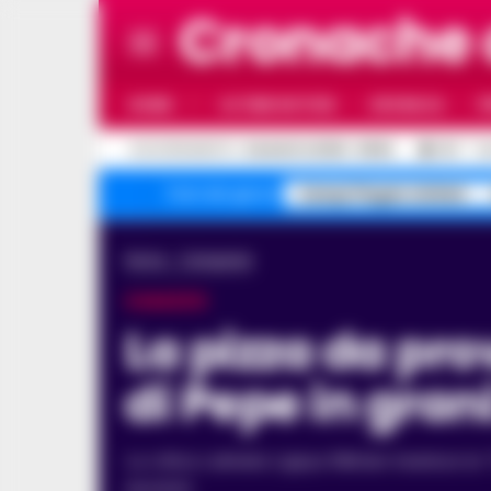
Cronache
HOME
ULTIME NOTIZIE
CRONACA
P
C
AGGIORNAMENTO :
6 AGOSTO 2026 - 06:54
25.1
N
Campi Flegrei sfollati
Temi del giorno
Home
Campania
CAIAZZO
La pizza da provare almeno una volta nella vita è
di Pepe in gran
La critica culinaria Ligaya Mishan inserisce la "Sensazione di Costiera" tra i 13 piatti più buoni al mondo e definisce Franco Pepe il pizzaiolo più bravo in
assoluto