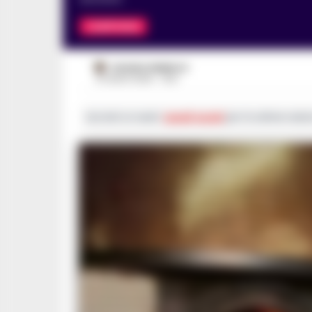
CAMPANIA
ROSARIA FEDERICO
8 LUGLIO 2026 - 19:21
Iscriviti ai nostri
canali social
per le ultime notiz