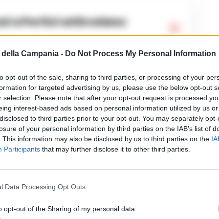
della Campania -
Do Not Process My Personal Information
cchiude i sapori della Costiera
to opt-out of the sale, sharing to third parties, or processing of your per
formation for targeted advertising by us, please use the below opt-out s
r selection. Please note that after your opt-out request is processed y
hiude i sapori della Costiera e ancora
eing interest-based ads based on personal information utilized by us or
disclosed to third parties prior to your opt-out. You may separately opt-
 bisogno – celebra la storia, la
losure of your personal information by third parties on the IAB’s list of
. This information may also be disclosed by us to third parties on the
IA
a di Franco Pepe, unico pizzaiolo
Participants
that may further disclose it to other third parties.
erranea nel mondo. La storia di Pepe
 provincia di Caserta e di Caiazzo.
l Data Processing Opt Outs
 York Times è caduta su un prodotto
o opt-out of the Sharing of my personal data.