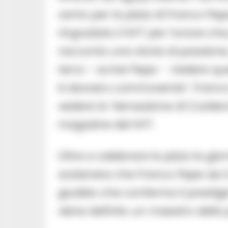
vanto per la pizza di Franco Pe
ringraziato il NYT per l’onore ch
racconta una storia di passione
terra – scrive Pepe -. Vedere qu
è davvero commovente”. Franco 
vedere la ‘Sensazione di Costiera
magazine del NYT.
Oltre a celebrare la pizza la gio
sostenere che Franco Pepe sia i
giudizio che conferma il prestig
viene definito un maestro della 