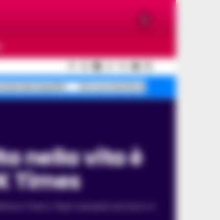
O
cendio Municipalità
De Luca smentisce
Oroscopo oggi
rK Times