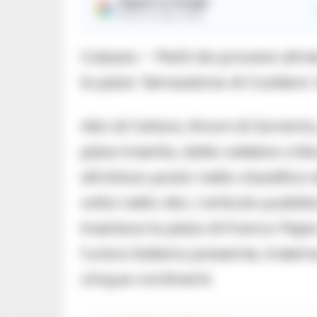
Seguici su Google
Ricevi le nostre notizie
Caiazzo – Piatti da provare alm
la pizza ‘Sensazione di Costiera’ 
Alici di Cetara, limoni di Sorren
pizza inserita, dalla celebre cr
all’ottavo posto nella classifica
volta nella vita. L’articolo pub
inserisce la pizza di Franco Pepe 
l’unica italiana presente, insie
cinque continenti.