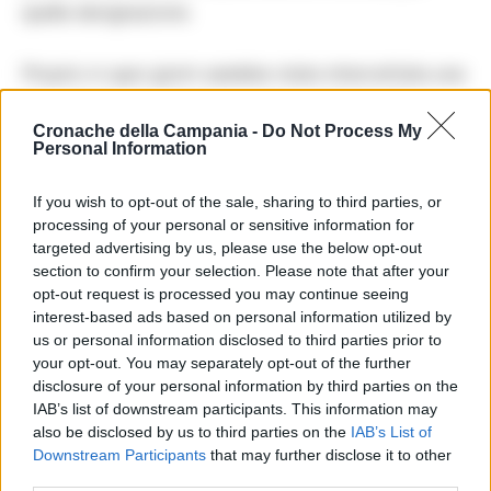
quella designazione.
Proprio in quei giorni sarebbe stata intercettata una
conversazione nella quale venivano riferiti all’ex
Cronache della Campania -
Do Not Process My
designatore i malumori del club nerazzurro.
Personal Information
Esce dall’inchiesta il capitolo sulle “bussate” al VAR
If you wish to opt-out of the sale, sharing to third parties, or
processing of your personal or sensitive information for
targeted advertising by us, please use the below opt-out
Nel nuovo invito a comparire notificato a Rocchi
section to confirm your selection. Please note that after your
non compare più uno dei filoni inizialmente
opt-out request is processed you may continue seeing
interest-based ads based on personal information utilized by
contestati: quello relativo alle presunte “bussate” alla
us or personal information disclosed to third parties prior to
sala VAR di Lissone, che secondo la prima ipotesi
your opt-out. You may separately opt-out of the further
disclosure of your personal information by third parties on the
investigativa sarebbero servite a influenzare in
IAB’s list of downstream participants. This information may
tempo reale le decisioni degli arbitri impegnati in
also be disclosed by us to third parties on the
IAB’s List of
Downstream Participants
that may further disclose it to other
campo.
third parties.