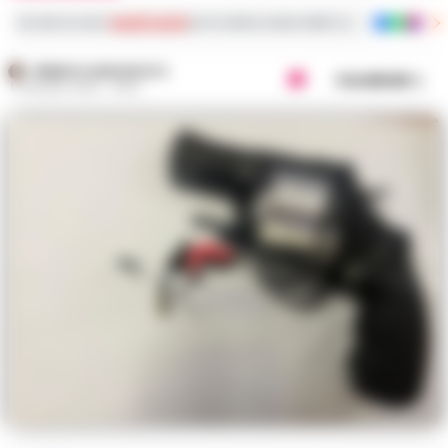
Iscriviti ai nostri
canali social
per le ultime notizie dalla Campania con notizi
FEDERICA ANNUNZIATA
Condividi
11 GIUGNO 2026 - 08:31