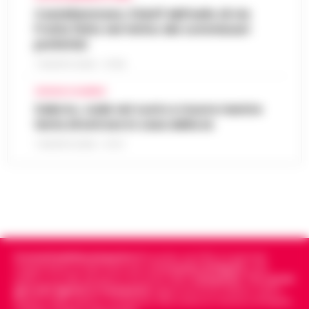
Castellammare, il bluff dell’asilo di via
Fratte finito nel mirino dei commissari
prefettizi
7 AGOSTO 2026 - 07:56
CRONACA SALERNO
Salerno, cade nel vuoto e muore mentre
tenta di entrare in casa della ex
7 AGOSTO 2026 - 07:27
Cronachedellacampania.it
fondato nel 2015, è il giornale
indipendente di riferimento per le
Cronache di Napoli
, sulla
politica, sui fatti del giorno e le storie della
Campania
.
Tra i primi
giornali digitali in Campania
segue anche le notizie il calcio
Napoli e dello sport in Campania. Racconta la Cronaca di Napoli,