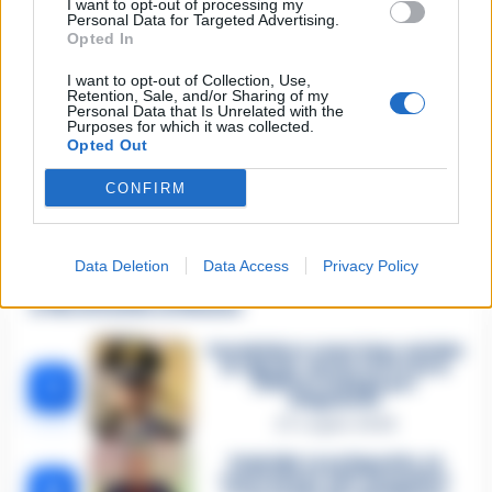
I want to opt-out of processing my
Personal Data for Targeted Advertising.
Opted In
Email
*
I want to opt-out of Collection, Use,
Retention, Sale, and/or Sharing of my
Personal Data that Is Unrelated with the
Purposes for which it was collected.
Opted Out
CONFIRM
Data Deletion
Data Access
Privacy Policy
🔥 Più letti della settimana
Carabiniere casertano suicida
in Liguria: anche la Procura
1
militare indaga per
istigazione
27 Luglio 2026
Omicidio Luca Esposito, la
confessione dell’assassino:
2