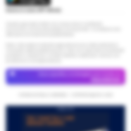
Scarica la nostra APP Ufficiale
Questo giornale inoltre non riceve alcun contributo
economico né da enti pubblici né da privati . Si sostiene solo
attraverso le inserzioni pubblicitarie.
Nota: I link esterni indicati negli articoli sono stati verificati al
momento della pubblicazione. Il sito non risponde di eventuali
problemi o disservizi: si invita l’utente a utilizzare i servizi con
prudenza e consapevolezza.
Dove specifico, le immagini sono fornite da
Depositphotos
CRONACHE DELLA CAMPANIA - COPYRIGHT@2014-2026
PUBBLICITA