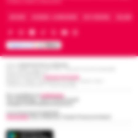
Caserta, Avellino e Benevento.
ARCHIVIO
CHI SIAMO – LA REDAZIONE
FACT CHECKING
COLLABORA
Editore
CRONACHE DELLA CAMPANIA
R.O.C.: 030531 - Reg. N. 1301/ 2016 - Tribunale Torre Annunziata (NA)
Partita IVA IT08642881216
Direttore Responsabile:
Giuseppe Del Gaudio
Redazioni : Scafati / Castellammare di Stabia / Caserta / Sarno
Indirizzo Via Sardoncelli 115 Boscoreale (NA)
Per contattare la
redazione
:
Tel / Whatsapp : 334.12.78.004 email:
web@cronachedellacampania.it
Concessionaria Pubblicità
Vivimedia
| Sky | Addendo | Teads | Presscommtech