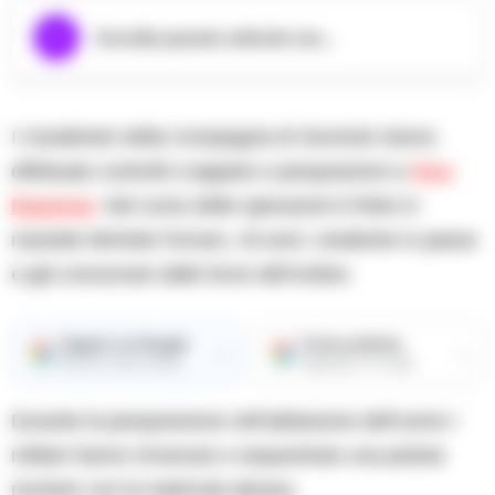
Ascolta questo articolo ora...
I Carabinieri della Compagnia di Sorrento hanno
effettuato controlli a tappeto e perquisizioni a
Vico
Equense
. Nel corso delle operazioni è finito in
manette Michele Ferraro, 43 anni, residente in paese
e già conosciuto dalle forze dell’ordine.
Seguici su Google
Fonte preferita
→
→
Ricevi le nostre notizie
Aggiungici su Google
Durante la perquisizione nell’abitazione dell’uomo i
militari hanno rinvenuto e sequestrato una pistola
revolver con la matricola abrasa.