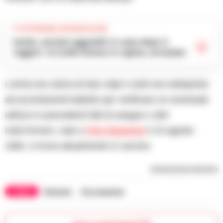
TI POTREBBE INTERESSARE
Ischia, anziani aggrediti in casa dopo il
raggiro: la truffa finisce in rapina, arrestato
L’arma era carica di due colpi e sarà ora sottoposta
ad accertamenti balistici per verificare un eventuale
utilizzo in precedenti fatti di sangue o altri
reati.Ferraro, nato a
Vico Equense
il 15 agosto
1982, si trova attualmente in carcere.
RIPRODUZIONE RISERVATA
TAGS
Revolver
Vico equense