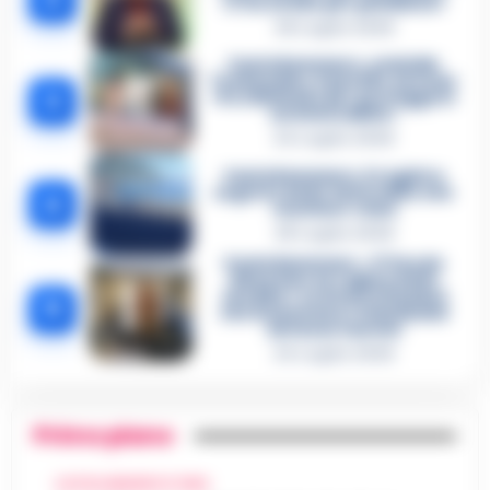
«L’ho ucciso per punizione»
26 Luglio 2026
Castellammare, omicidio
Tommasino, il pentito accusa:
3
«Fu eliminato per proteggere
un intoccabile»
24 Luglio 2026
Castellammare, il registro
segreto delle determine che
4
«nutriva» i clan
28 Luglio 2026
Castellammare, «Ti faccio
diventare la regina delle
vendite»: le intercettazioni
5
che incastrano i fedelissimi
del boss Carolei
24 Luglio 2026
Primo piano
CASTELLAMMARE DI STABIA