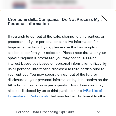
Chiara37
ha detto:
16 Giugno 2026 - 22:51 alle 22:51
Mi sembra na situazion strana e
Cronache della Campania -
Do Not Process My
Personal Information
preoccupante , la donna appaiono
spaventta e l’u0mo pareva stordito
If you wish to opt-out of the sale, sharing to third parties, or
dalla bevuta. La polizia e’ intervenuta
processing of your personal or sensitive information for
targeted advertising by us, please use the below opt-out
ma non capisco se bastava ;
section to confirm your selection. Please note that after your
servirebbbero piu controlli nelle spiagge
opt-out request is processed you may continue seeing
e piu luce sui fatti per capir vermentre
interest-based ads based on personal information utilized by
us or personal information disclosed to third parties prior to
bene
your opt-out. You may separately opt-out of the further
disclosure of your personal information by third parties on the
IAB’s list of downstream participants. This information may
also be disclosed by us to third parties on the
IAB’s List of
Downstream Participants
that may further disclose it to other
third parties.
Lascia un commento
Personal Data Processing Opt Outs
Il tuo indirizzo email non sarà pubblicato.
I campi