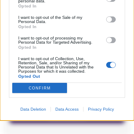
personal data.
Opted In
I want to opt-out of the Sale of my
Personal Data.
Opted In
I want to opt-out of processing my
Personal Data for Targeted Advertising.
Opted In
Nome
*
I want to opt-out of Collection, Use,
Retention, Sale, and/or Sharing of my
Personal Data that Is Unrelated with the
Purposes for which it was collected.
Opted Out
Email
*
CONFIRM
Data Deletion
Data Access
Privacy Policy