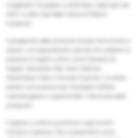
svolgeranno tra giugno e settembre, negli spazi del
NEST e nella Casa della Cultura di Palazzo
Cavalcanti.
Il programma delle proiezioni include titoli recenti e
classici, con appuntamenti speciali che vedranno la
presenza di registi e attori come Edoardo De
Angelis, Alessandro Rak, Mario Martone,
Massimiliano Gallo e Giovanni Esposito. Le serate
saranno un’occasione per immergersi nell’arte
cinematografica e approfondire i retroscena delle
produzioni.
L’ingresso a tutte le proiezioni e agli incontri
formativi è gratuito, fino a esaurimento posti,