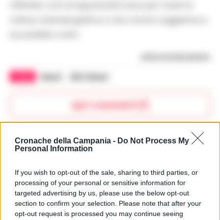
offrendo così un’opportunità unica per vivere la
cultura cinematografica in una cornice suggestiva e
accessibile a tutti.
RIPRODUZIONE RISERVATA
TAGS
Napoli
NEST Napoli
Apri commenti (1)
Commenti
Cronache della Campania -
Do Not Process My
(1)
Personal Information
If you wish to opt-out of the sale, sharing to third parties, or
processing of your personal or sensitive information for
Lazzaro87
ha detto:
targeted advertising by us, please use the below opt-out
1 Giugno 2026 - 16:52 alle 16:52
section to confirm your selection. Please note that after your
opt-out request is processed you may continue seeing