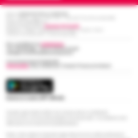
Editore
CRONACHE DELLA CAMPANIA
R.O.C.: 030531 - Reg. N. 1301/ 2016 - Tribunale Torre Annunziata (NA)
Partita IVA IT08642881216
Direttore Responsabile:
Giuseppe Del Gaudio
Redazioni : Scafati / Castellammare di Stabia / Caserta / Sarno
Indirizzo Via Sardoncelli 115 Boscoreale (NA)
Per contattare la
redazione
:
Tel / Whatsapp : 334.12.78.004 email:
web@cronachedellacampania.it
Concessionaria Pubblicità
Vivimedia
| Sky | Addendo | Teads | Presscommtech
Scarica la nostra APP Ufficiale
Questo giornale inoltre non riceve alcun contributo
economico né da enti pubblici né da privati . Si sostiene solo
attraverso le inserzioni pubblicitarie.
Nota: I link esterni indicati negli articoli sono stati verificati al