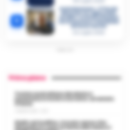
28 Luglio 2026
Castellammare, «Ti faccio
diventare la regina delle
vendite»: le intercettazioni
5
che incastrano i fedelissimi
del boss Carolei
24 Luglio 2026
PUBBLICITA
Primo piano
Turista australiana derubata e
molestata in hotel a Sorrento: arrestato
37enne
7 AGOSTO 2026 - 15:27
Giallo ad Avellino, trovato senza vita
dal padre in casa: la ferita alla testa e i