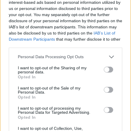
Mi pare una iniziativa bela e util per i
interest-based ads based on personal information utilized by
us or personal information disclosed to third parties prior to
giovan i napoletani, ma non so se i
your opt-out. You may separately opt-out of the further
posti siano abbastanza per tuttti. Le
disclosure of your personal information by third parties on the
proiezioni sottolestelle paiono
IAB’s list of downstream participants. This information may
also be disclosed by us to third parties on the
IAB’s List of
invitante ma il programma l’è un
Downstream Participants
that may further disclose it to other
pocconfusso perche mancano info
third parties.
precise sugli orari e location. Speram
Personal Data Processing Opt Outs
che i workshop si svolgono regolar
I want to opt-out of the Sharing of my
personal data.
Opted In
I want to opt-out of the Sale of my
Personal Data.
Lascia un commento
Opted In
Il tuo indirizzo email non sarà pubblicato.
I campi
I want to opt-out of processing my
Personal Data for Targeted Advertising.
obbligatori sono contrassegnati
*
Opted In
Commento
*
I want to opt-out of Collection, Use,