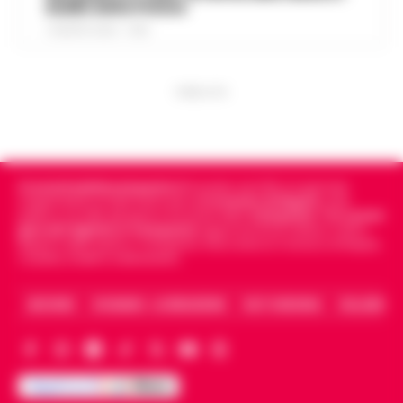
dubbi della Polizia
7 AGOSTO 2026 - 14:35
PUBBLICITA
Cronachedellacampania.it
fondato nel 2015, è il giornale
indipendente di riferimento per le
Cronache di Napoli
, sulla
politica, sui fatti del giorno e le storie della
Campania
.
Tra i primi
giornali digitali in Campania
segue anche le notizie il calcio
Napoli e dello sport in Campania. Racconta la Cronaca di Napoli,
Caserta, Avellino e Benevento.
ARCHIVIO
CHI SIAMO – LA REDAZIONE
FACT CHECKING
COLLABORA