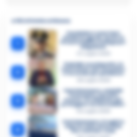
🔥 Più letti della settimana
Carabiniere casertano
suicida in Liguria: anche la
1
Procura militare indaga per
istigazione
27 Luglio 2026
Omicidio Luca Esposito, la
confessione dell’assassino:
2
«L’ho ucciso per punizione»
26 Luglio 2026
Castellammare, omicidio
Tommasino, il pentito
3
accusa: «Fu eliminato per
proteggere un intoccabile»
24 Luglio 2026
Castellammare, il registro
segreto delle determine
4
che «nutriva» i clan