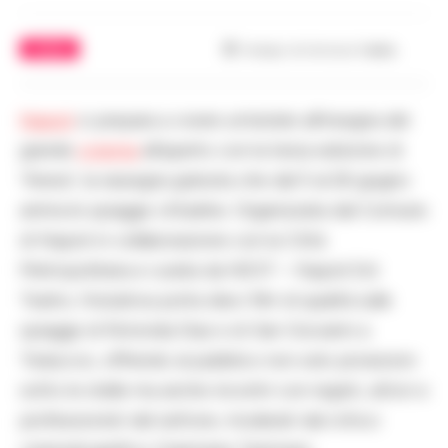
CINEMA
Tempo di lettura
1
min.
Napoli
si prepara a vivere un’estate all’insegna del
grande
cinema
all’aperto con la terza edizione di
“Arena”, la rassegna gratuita che dal 5 al 28 giugno
anima le spiagge cittadine. Organizzata dal Comune
di Napoli in collaborazione con la Città
Metropolitana e curata da NEST – Napoli Est
Teatro, l’iniziativa porta dieci film di qualità sulle
spiagge di Rotonda Diaz e di San Giovanni a
Teduccio, offrendo al pubblico non solo proiezioni
sotto le stelle ma anche incontri con registi, attori e
professionisti del settore, moderati dal critico