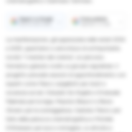
cinematografico Gianmaria Tammaro.
Seguici su Google
Fonte preferita
→
→
Ricevi le nostre notizie
Aggiungici su Google
La manifestazione, già apprezzata nelle estati 2024
e 2025, quest’anno si arricchisce di un’importante
novità: “I mestieri del cinema”, un percorso
formativo gratuito rivolto ai giovani napoletani. Il
progetto prevede sessioni di approfondimento con
esperti come Marco Langellotti per stunt e
sicurezza sul set, Edoardo De Angelis e Emanuele
Palamara per la regia, Maurizio Braucci e Bruno
Oliviero per la sceneggiatura, Gaetano Panico per
l’arte della parrucca cinematografica e Michele
D’Attanasio per luce e immagine. Le attività si