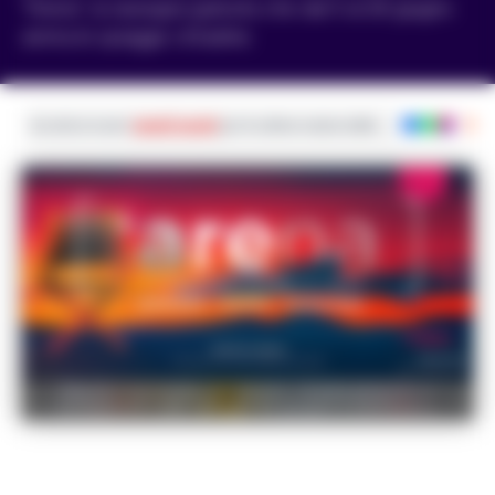
“Arena”, la rassegna gratuita che dal 5 al 28 giugno
anima le spiagge cittadine.
Iscriviti ai nostri
canali social
per le ultime notizie dalla Campania con noti
Napoli si accende con Arena: cinema gratuito e
formazione sulle spiagge da giugno a settembre