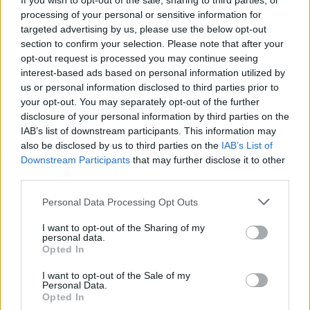
If you wish to opt-out of the sale, sharing to third parties, or
estivo in Campania, grazie a una formula che unisce
processing of your personal or sensitive information for
intrattenimento gratuito, qualità della
targeted advertising by us, please use the below opt-out
section to confirm your selection. Please note that after your
programmazione e forte legame con il territorio. La
opt-out request is processed you may continue seeing
sua capacità di attrarre pubblico non riguarda solo
interest-based ads based on personal information utilized by
us or personal information disclosed to third parties prior to
Portici, ma anche i comuni limitrofi dell’area
your opt-out. You may separately opt-out of the further
metropolitana di Napoli, trasformandolo in un evento
disclosure of your personal information by third parties on the
di riferimento per chi cerca serate estive sul mare.
IAB’s list of downstream participants. This information may
also be disclosed by us to third parties on the
IAB’s List of
Downstream Participants
that may further disclose it to other
La combinazione tra musica dal vivo, attività culturali
third parties.
e spazi di aggregazione ha contribuito a rafforzare
Personal Data Processing Opt Outs
l’identità del festival, che oggi rappresenta un
I want to opt-out of the Sharing of my
esempio di come la riqualificazione degli spazi urbani
personal data.
Opted In
possa passare attraverso eventi partecipati e
I want to opt-out of the Sale of my
accessibili. Mare in Fest diventa così non solo un
Personal Data.
Opted In
momento di svago, ma anche un motore di socialità e