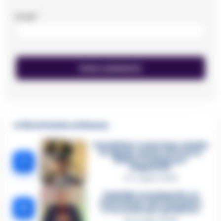
Email
*
🔥 Più letti della settimana
Carabiniere casertano suicida
in Liguria: anche la Procura
1
militare indaga per
istigazione
27 Luglio 2026
Omicidio Luca Esposito, la
confessione dell’assassino:
2
«L’ho ucciso per punizione»
26 Luglio 2026