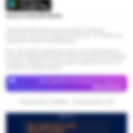
Scarica la nostra APP Ufficiale
Questo giornale inoltre non riceve alcun contributo
economico né da enti pubblici né da privati . Si sostiene solo
attraverso le inserzioni pubblicitarie.
Nota: I link esterni indicati negli articoli sono stati verificati al
momento della pubblicazione. Il sito non risponde di eventuali
problemi o disservizi: si invita l’utente a utilizzare i servizi con
prudenza e consapevolezza.
Dove specifico, le immagini sono fornite da
Depositphotos
CRONACHE DELLA CAMPANIA - COPYRIGHT@2014-2026
PUBBLICITA