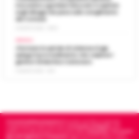
morosità e sgomberi bloccati: il capitolo
sugli alloggi che pesa sullo scioglimento
del Comune
6 AGOSTO 2026 - 06:54
AFRAGOLA
«Fermare la spirale di violenza»:il gip
spiega il provvedimento che colpisce i
genitori di Martina Carbonaro
5 AGOSTO 2026 - 18:37
Cronachedellacampania.it
fondato nel 2015, è il giornale
indipendente di riferimento per le
Cronache di Napoli
, sulla
politica, sui fatti del giorno e le storie della
Campania
.
Tra i primi
giornali digitali in Campania
segue anche le notizie il calcio