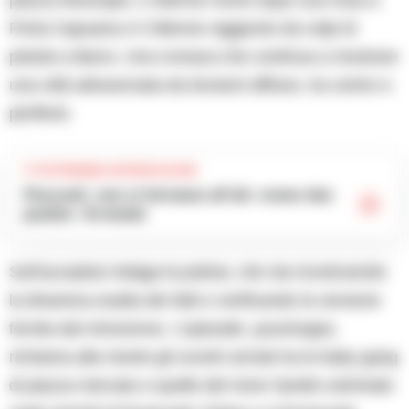
Porta Capuana e il 49enne raggiunto da colpi di
pistola a Barra. Una cronaca che continua a mostrare
una città attraversata da tensioni diffuse, tra centro e
periferie.
TI POTREBBE INTERESSARE
Pozzuoli, non si fermano all’alt: erano due
pusher. Arrestati
Sull’accaduto indaga la polizia, che sta ricostruendo
la dinamica esatta dei fatti e verificando la versione
fornita dal minorenne. L’episodio ,pourtroppo,
richiama alla mente gli scontri armati tra le baby gang
di piazza mercato e quelle del rione Sanità culminate