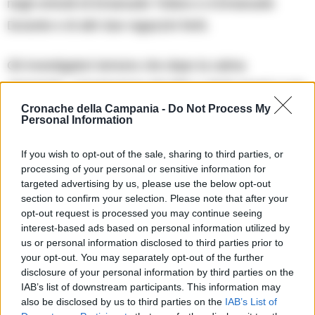
negli omicidi di Emanuele Tufano e d Emanuele
Durante e di altri due ragazzini feriti.
Gli investigatori temono che dopo la calma
apparente, conseguenza dei blitz e degli arresti ci sia
una ripresa delle ostilità.
Cronache della Campania -
Do Not Process My
Personal Information
If you wish to opt-out of the sale, sharing to third parties, or
processing of your personal or sensitive information for
targeted advertising by us, please use the below opt-out
RIPRODUZIONE RISERVATA
section to confirm your selection. Please note that after your
opt-out request is processed you may continue seeing
TAGS
Crime
Napoli
Piazza mercato
Sparatroria
interest-based ads based on personal information utilized by
us or personal information disclosed to third parties prior to
your opt-out. You may separately opt-out of the further
Apri commenti (1)
disclosure of your personal information by third parties on the
IAB’s list of downstream participants. This information may
also be disclosed by us to third parties on the
IAB’s List of