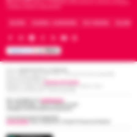
Napoli e dello sport in Campania. Racconta la Cronaca di Napoli,
Caserta, Avellino e Benevento.
ARCHIVIO
CHI SIAMO – LA REDAZIONE
FACT CHECKING
COLLABORA
Editore
CRONACHE DELLA CAMPANIA
R.O.C.: 030531 - Reg. N. 1301/ 2016 - Tribunale Torre Annunziata (NA)
Partita IVA IT08642881216
Direttore Responsabile:
Giuseppe Del Gaudio
Redazioni : Scafati / Castellammare di Stabia / Caserta / Sarno
Indirizzo Via Sardoncelli 115 Boscoreale (NA)
Per contattare la
redazione
:
Tel / Whatsapp : 334.12.78.004 email:
web@cronachedellacampania.it
Concessionaria Pubblicità
Vivimedia
| Sky | Addendo | Teads | Presscommtech