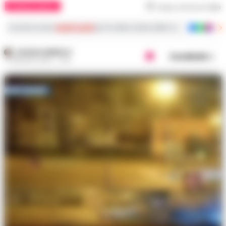
CRONACA NAPOLI
Tempo di lettura
1
min
Iscriviti ai nostri
canali social
per le ultime notizie dalla Campania con notizi
ROSARIA FEDERICO
Condividi
17 MAGGIO 2026 - 11:20