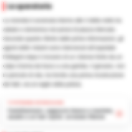
La sparatoria
La vicenda è avvenuta intorno alle 3 della notte tra
sabato e domenica nei pressi di piazza Mercato.
Secondo quanto riferito dalle prime informazioni, gli
agenti delle Volanti sono intervenuti all’ospedale
Pellegrini dopo il ricovero di un 15enne ferito da un
colpo d’arma da fuoco a una gamba. Il giovane, non
in pericolo di vita, ha fornito una prima ricostruzione
dei fatti, ora al vaglio della polizia.
TI POTREBBE INTERESSARE
Castellammare, cappuccio bianco e machete,
assalto a un hair stylist: arrestato 53enne