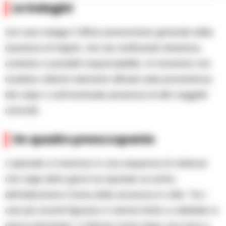
Le indagini
Sul caso indaga l’Ufficio prevenzione generale della
Questura di Napoli, che sta verificando dinamica,
contesto e possibili responsabilità. Al momento non
risultano ulteriori elementi ufficiali sulla provenienza
del colpo o sull’eventuale presenza di altri soggetti
coinvolti.
Un quadro preoccupante
L’episodio si inserisce in una sequenza di violenze
che negli ultimi giorni ha riportato al centro
dell’attenzione il tema della sicurezza in città. Tra i
casi più recenti figurano il 14enne ferito a coltellate in
piazza Municipio, il 29enne morto dopo una rissa a