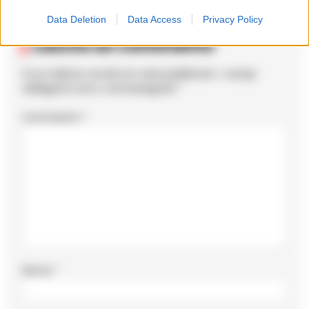
Data Deletion
Data Access
Privacy Policy
Lascia un commento
Il tuo indirizzo email non sarà pubblicato.
I campi
obbligatori sono contrassegnati
*
Commento
*
Nome
*