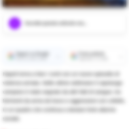
Napoli,15enne ferito a colpi di pistola in piazza Mercato
Ascolta questo articolo ora...
Seguici su Google
Fonte preferita
→
→
Ricevi le nostre notizie
Aggiungici su Google
Napoli torna a fare i conti con un nuovo episodio di
violenza armata. Nelle ultime settimane il capoluogo
campano è stato segnato da altri fatti di sangue, tra
ferimenti da arma da fuoco e aggressioni con coltello,
in un quadro che continua a destare forte allarme
sociale.