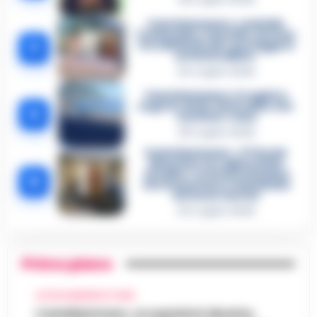
Castellammare, omicidio
Tommasino, il pentito accusa:
3
«Fu eliminato per proteggere
un intoccabile»
24 Luglio 2026
Castellammare, il registro
segreto delle determine che
4
«nutriva» i clan
28 Luglio 2026
Castellammare, «Ti faccio
diventare la regina delle
vendite»: le intercettazioni
5
che incastrano i fedelissimi
del boss Carolei
24 Luglio 2026
Primo piano
CASTELLAMMARE DI STABIA
Castellammare, occupazioni abusive,