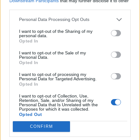
Commenti
(1)
Downstream Participants
that may further disclose it to other
third parties.
Personal Data Processing Opt Outs
Mariapia Fontana
ha detto:
I want to opt-out of the Sharing of my
personal data.
17 Maggio 2026 - 13:48 alle 13:48
Opted In
Mi pare un quadro complessivo strano
I want to opt-out of the Sale of my
Personal Data.
Napoli sembra ch’e tornata a subbire
Opted In
atti di violenza ma la gent non sa piu
I want to opt-out of processing my
cosa fare; le autorità pare che non
Personal Data for Targeted Advertising.
Opted In
riescono a blocca re le babygang e gli
interventi sonno sempre tardii e poco
I want to opt-out of Collection, Use,
Retention, Sale, and/or Sharing of my
coordinati. Speriamo che le indagginzi
Personal Data that Is Unrelated with the
Purposes for which it was collected.
dicchino tutta la verità e che i ragazzzi
Opted Out
ricevonno supporto e protezzione.
CONFIRM