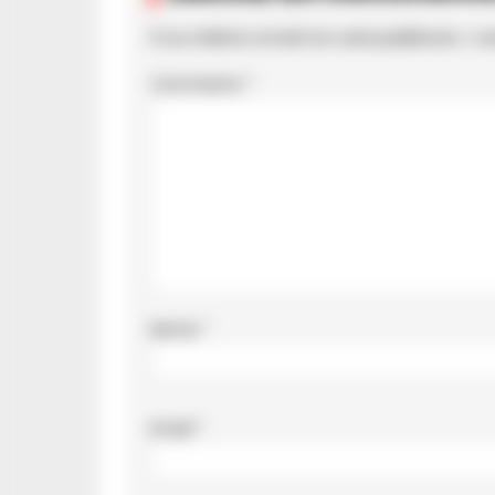
Il tuo indirizzo email non sarà pubblicato.
I c
Commento
*
Nome
*
Email
*