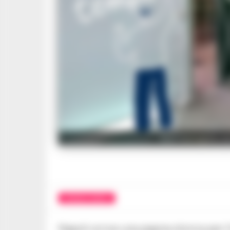
Nell'immagine, un
CRONACA NAPOLI
Napoli scrive una pagina storica per l’i