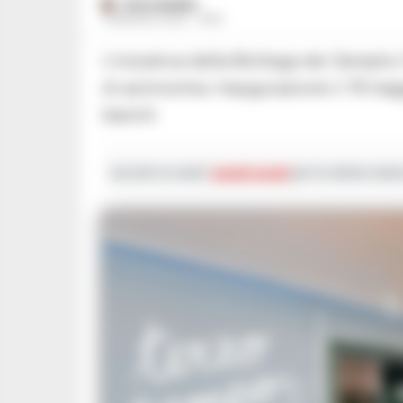
PAOLO MARRA
14 MAGGIO 2026 - 18:56
L’iniziativa della Bottega dei Semplici Pensieri trasforma l'Istituto Nitti in un presidio
di autonomia. Inaugurazione il 19 magg
banchi
Iscriviti ai nostri
canali social
per le ultime notiz