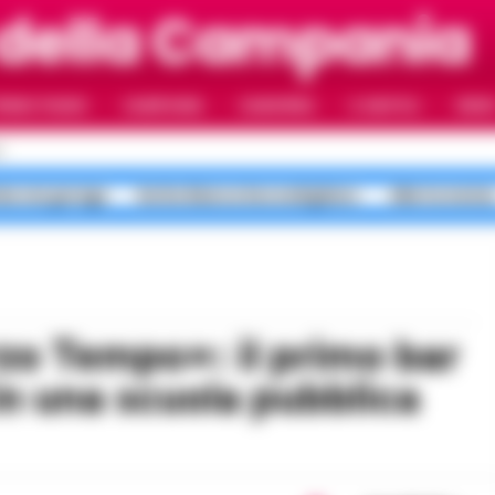
 della Campania
RIMO PIANO
CAMPANIA
CAMORRA
IL NAPOLI
VIDE
I
me nei garage
Notte Bianca Secondigliano
Allerta mete
 in una scuola pubblica