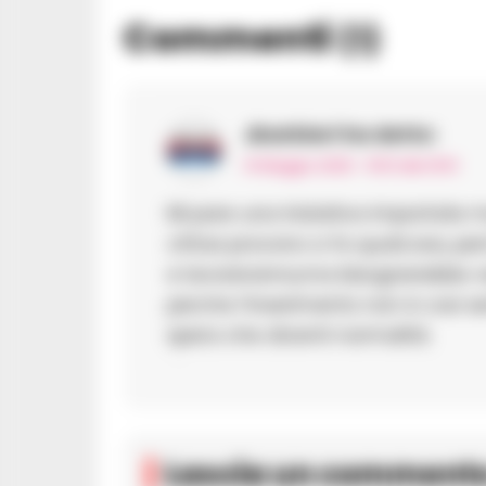
Commenti
(1)
Jbarbieri
ha detto:
14 Maggio 2026 - 19:51 alle 19:51
Mi pare una iniziativa importate m
cittaa provono a fa qualcosa, però
e lavoreranno,ma bisognerebbe vede
perche l’inserimento non è cosi se
spera che diventi normalità.
Lascia un comment