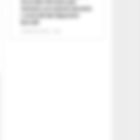
di un lido fermato per
tentata corruzione durante
i controlli del deputato
Borrelli
8 AGOSTO 2026 - 13:18