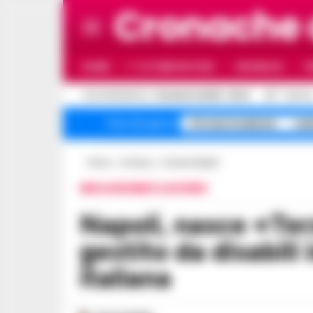
Cronache
HOME
ULTIME NOTIZIE
CRONACA
P
C
AGGIORNAMENTO :
8 AGOSTO 2026 - 15:42
33
NAPOL
A1 maxi incidente
sal
Temi del giorno
Home
Cronaca
Cronaca Napoli
INCLUSIONE E LAVORO
Napoli, nasce «Terzo Tempo»: il primo bar
gestito da disabili
italiana