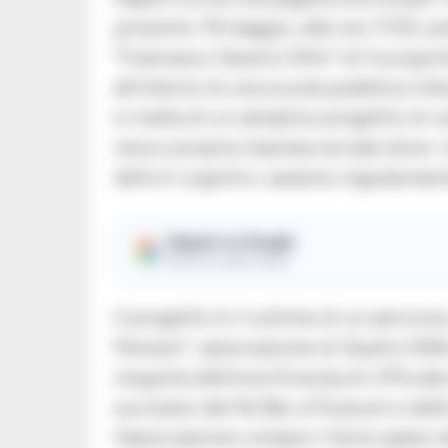
prossimo 19 maggio, alle ore 11:00, pr
“Francesco Saverio Nitti” di Fuorigrot
all’interno di una scuola pubblica in
si tratta di un semplice progetto di v
vera e propria impresa sociale dove i 
deficit cognitivi, saranno regolarmente
Seguici su Google
Ricevi le nostre notizie
Il progetto è il culmine di un percors
Pensieri”, associazione di Quarto (N
insignita dell’onorificenza di Ufficial
successo del Kè Bar a Pozzuoli e dello 
l’associazione compie il terzo passo 