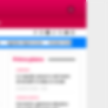
O
o
Agnano riapre corse
Arzano Corte dei
Primo piano
CAMPANIA
Lo squalo azzurro nel mare
di Amalfi: il video è virale
8 AGOSTO 2026 - 13:35
CRONACA NAPOLI
Sorrento: gestore abusivo