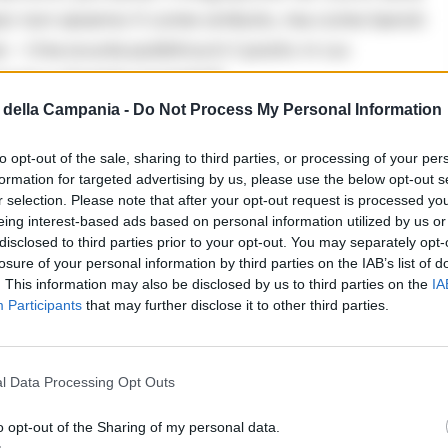
azzi non saranno lì come simbolo, ma come baristi
 – Una scuola pubblica è il posto in cui
ione e diventa normalità”.
della Campania -
Do Not Process My Personal Information
to opt-out of the sale, sharing to third parties, or processing of your per
LEGGI ANCHE
formation for targeted advertising by us, please use the below opt-out s
CRONACA NAPOLI
r selection. Please note that after your opt-out request is processed y
Incendio nella sede del
eing interest-based ads based on personal information utilized by us or
Consiglio comunale di Napoli,
disclosed to third parties prior to your opt-out. You may separately opt-
losure of your personal information by third parties on the IAB’s list of
nessun ferito: colpa del caldo
. This information may also be disclosed by us to third parties on the
IA
record
Participants
that may further disclose it to other third parties.
08/08/2026 14:08
l Data Processing Opt Outs
o opt-out of the Sharing of my personal data.
tesa tra la Bottega, l’Istituto Nitti e la Città