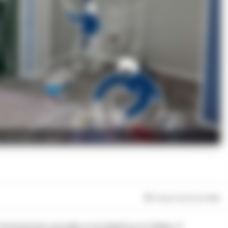
 dettaglio legato alla vicenda.
Tempo di lettura
1
min
nclusione sociale e scolastica in Italia. Il