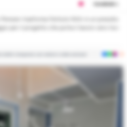
Condividi
io per il progetto che porta il lavoro vero tra i
ie dalla Campania con notizie e video esclusivi