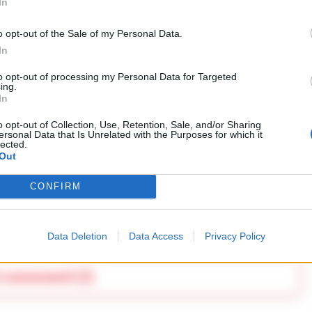
In
amentale sostegno della Fondazione Prosolidar –
pirito del rugby, quel momento di convivialità
o opt-out of the Sale of my Personal Data.
In
davanti a un tavolo comune. Dietro al bancone, i
ti dalla Cooperativa Sociale La Quercia Rossa
to opt-out of processing my Personal Data for Targeted
ing.
n’utopia, ma un diritto che passa per il
In
 Un segnale fortissimo che parte da Napoli per
o opt-out of Collection, Use, Retention, Sale, and/or Sharing
a strada verso una comunità più equa e
ersonal Data that Is Unrelated with the Purposes for which it
lected.
Out
CONFIRM
RIPRODUZIONE RISERVATA
clusione
Istituto Nitti
Data Deletion
Data Access
Privacy Policy
i commenti (1)