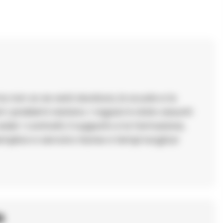
a non so se sarà duratura, la scuola e la
 i problemi restano. I ragazzi è stato assunti
r i contratti, il supporto e la formazione,
mplice e servono risorse e tempi lunghi,si
o