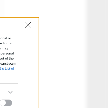
sonal or
ection to
ou may
 personal
out of the
 downstream
B’s List of