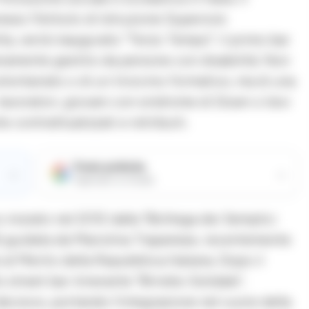
esso l’Istituto di Istruzione Superiore
ta, verrà inaugurato “Terzo Tempo”: il primo bar
teramente gestito da persone con disabilità. Non
olontariato o di un tirocinio formativo, ma di una
lavoratori, giovani con sindrome di Down o lievi
 contrattualizzati e retribuiti.
Fonte preferita
→
→
Aggiungici su Google
o iniziato nel 2012 dalla “Bottega dei Semplici
A) guidata da Mariolina Trapanese, recentemente
e al Merito della Repubblica Italiana. Dopo il
street bar itinerante “Brindisi Solidale”,
decisivo, portando l’integrazione nel cuore della