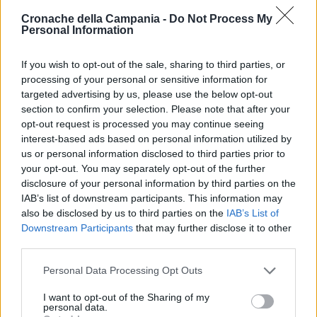
nel cuore di Napoli.
Cronache della Campania -
Do Not Process My
Personal Information
RIPRODUZIONE RISERVATA
If you wish to opt-out of the sale, sharing to third parties, or
TAGS
Arte contemporanea
Mimmo jodice
processing of your personal or sensitive information for
Mostra fotografica
Napoli
Tesoro di san gennaro
targeted advertising by us, please use the below opt-out
section to confirm your selection. Please note that after your
opt-out request is processed you may continue seeing
Apri commenti (1)
interest-based ads based on personal information utilized by
us or personal information disclosed to third parties prior to
your opt-out. You may separately opt-out of the further
Commenti
disclosure of your personal information by third parties on the
(1)
IAB’s list of downstream participants. This information may
also be disclosed by us to third parties on the
IAB’s List of
Downstream Participants
that may further disclose it to other
third parties.
Donati Alighiero
ha detto:
15 Maggio 2026 - 19:53 alle 19:53
Personal Data Processing Opt Outs
I want to opt-out of the Sharing of my
Mi pare una esposizione interessente,
personal data.