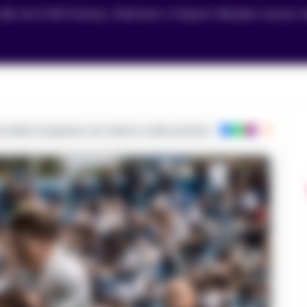
ie alle reti di McTominay, Rrahmani e Hojlund. Blindato il posto
ie dalla Campania con notizie e video esclusivi