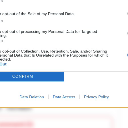
In
artita. La mossa decisiva arriva dalla
o opt-out of the Sale of my Personal Data.
ngresso di Kevin De Bruyne al posto di
In
ga mette la firma sul sipario del match
to opt-out of processing my Personal Data for Targeted
ing.
a per l’accorrente Mazzocchi
In
ss teso e zampata vincente di Rasmus
o opt-out of Collection, Use, Retention, Sale, and/or Sharing
ersonal Data that Is Unrelated with the Purposes for which it
lected.
lice fischio esplode la festa del popolo
Out
randi del continente, centrando
CONFIRM
ante.
RIPRODUZIONE RISERVATA
Data Deletion
Data Access
Privacy Policy
y
Pisa-Napoli
commenti (1)