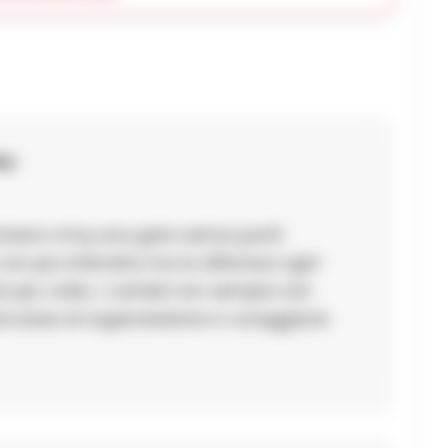
o:
, nonera cmq una gara senza punti
o con piu intensita ma la difenssa ogni
to piu volte, i cambii non sempre son
ancasse di organziazione e coraggione