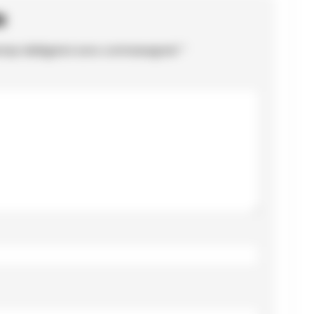
o
ampi obbligatori sono contrassegnati
*