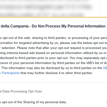
 insacca nell’angolino per l’1-0. Il Pisa
rofitta subito: al 27′, su un corner
 Rrahmani svetta imperioso di testa e
della Campania -
Do Not Process My Personal Information
emper per il raddoppio. Prima
to opt-out of the sale, sharing to third parties, or processing of your per
 a scuotersi con Stojilkovic, ma un
formation for targeted advertising by us, please use the below opt-out s
r selection. Please note that after your opt-out request is processed y
 chiudendo lo specchio della porta su
eing interest-based ads based on personal information utilized by us or
rdia ospite.
disclosed to third parties prior to your opt-out. You may separately opt-
losure of your personal information by third parties on the IAB’s list of
. This information may also be disclosed by us to third parties on the
IA
Participants
that may further disclose it to other third parties.
l Data Processing Opt Outs
o opt-out of the Sharing of my personal data.
avento sventato da Meret su Moreo, la