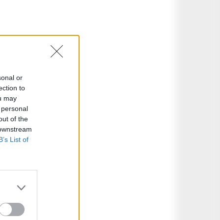
sonal or
ection to
ou may
 personal
out of the
 downstream
B’s List of