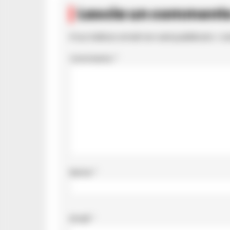
Lascia un comment
Il tuo indirizzo email non sarà pubblicato.
I c
Commento
*
Nome
*
Email
*