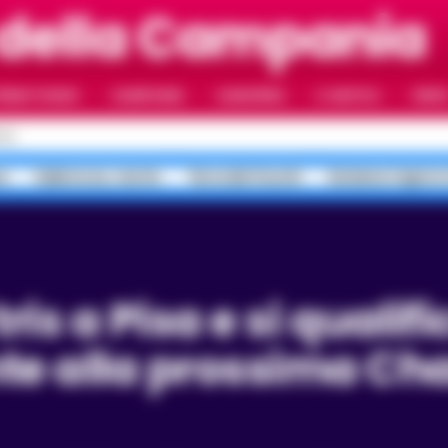
 della Campania
RIMO PIANO
CAMPANIA
CAMORRA
IL NAPOLI
VIDE
OLI
a
Salerno ex, morte
Terra dei Fuochi
Sistema Caprio 
te alla prossima C