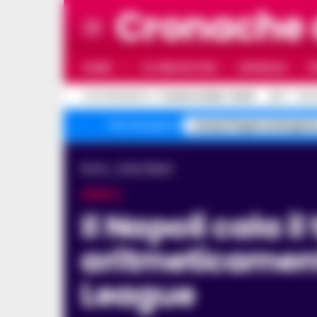
Cronache
HOME
ULTIME NOTIZIE
CRONACA
P
C
AGGIORNAMENTO :
7 AGOSTO 2026 - 09:45
30.7
NAP
Campi Flegrei emergenz
Temi del giorno
Home
Calcio Napoli
SERIE A
Il Napoli cala il tris a Pisa e si qualifica
aritmeticamen
League