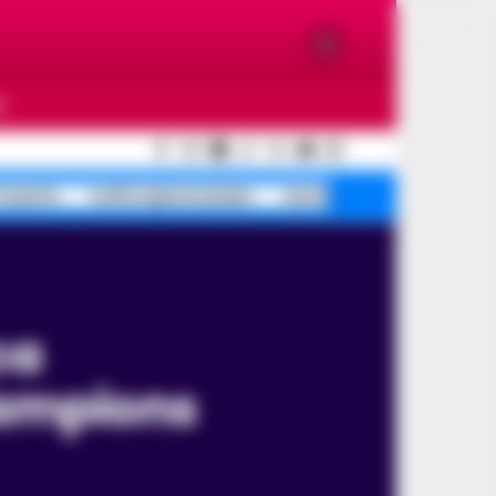
O
Caserta
truffa rapina anziani
morte caduta tentata
hampions