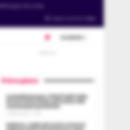
 nell'Europa che conta
Tempo di lettura
1
min.
Condividi
PUBBLICITA
Primo piano
Castellammare, il bluff dell’asilo
di via Fratte finito nel mirino dei
commissari prefettizi
7 AGOSTO 2026 - 07:56
Salerno, cade nel vuoto e muore
mentre tenta di entrare in casa