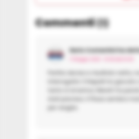
Commenti
(1)
Ilario Costantini
ha dett
17 Maggio 2026 - 16:48 alle 16:48
Partita decisa e risuiltato netto
interrogativi. Il Napolii ha giocat
tanto si smarriva; Merett ha para
stati precisso. Il Pisaa sembra m
per reagire.