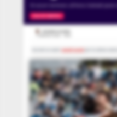
Gli azzurri dominano all'Arena Garibaldi graz
CALCIO NAPOLI
VINCENZO SCARPA
17 MAGGIO 2026 - 14:06
Iscriviti ai nostri
canali social
per le ultime notiz