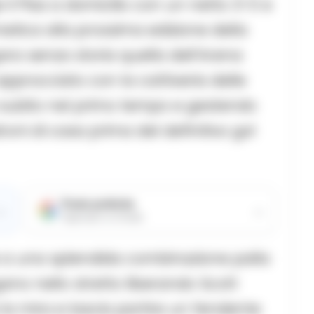
ge il Pisa a domicilio con un netto 3-0 e
metica alla prossima edizione della
a senza storia quella dell’Arena
approcciato con la cattiveria delle
 subito nel primo tempo e gestendo
droni di casa prima del definitivo gol
Fonte preferita
→
→
Aggiungici su Google
ie a una splendida combinazione palla
gano nello stretto liberando Scott
a mira e lascia partire un fendente