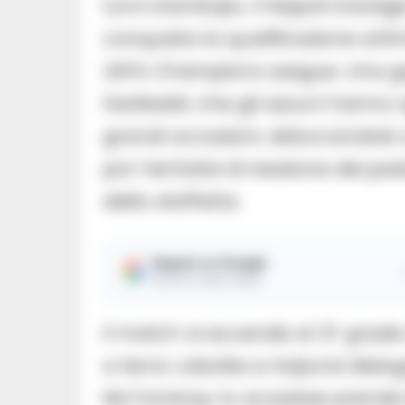
turni d’anticipo. Il Napoli travol
conquista la qualificazione arit
UEFA Champions League. Una gar
Garibaldi, che gli azzurri hanno 
grandi occasioni, sbloccandola
poi i tentativi di reazione dei pa
della staffetta.
Seguici su Google
Ricevi le nostre notizie
Il match si accende al 21′ graz
a terra: Lobotka e Hojlund dialo
McTominay; lo scozzese prende l