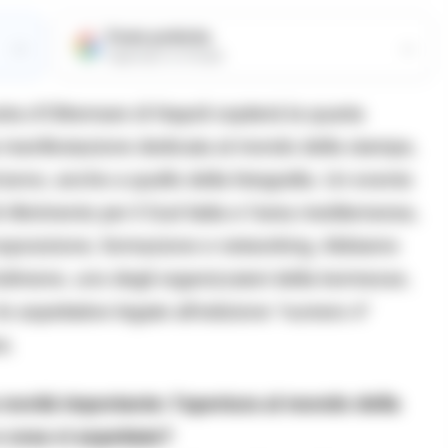
Fonte preferita
→
→
Aggiungici su Google
ra d’Oltremare di Napoli ospiterà la quarta
a manifestazione dedicata al mondo della stampa,
’anno, anche a quello della fotografia. Un evento
iferimento per il Sud Italia e l’area mediterranea,
 esposizione, formazione e networking. Abbiamo
olimene, uno degli organizzatori della kermesse,
e le aspettative legate all’edizione “numero 4”
a.
novità importante: l’apertura al mondo della
 cosa vi aspettate?