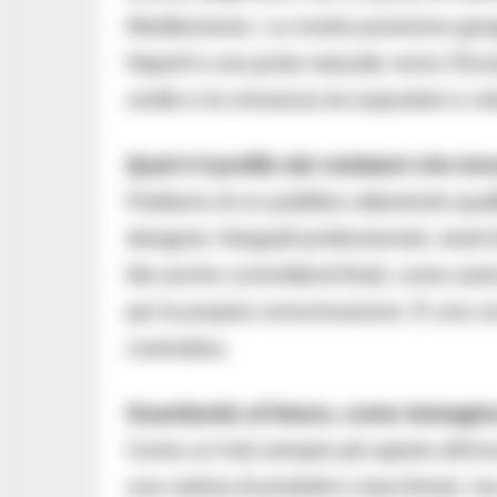
Mediterraneo. La nostra posizione geo
Napoli è una porta naturale verso l’Euro
snello e la vicinanza tra espositori e vis
Qual è il profilo dei visitatori che t
Parliamo di un pubblico altamente quali
designer, fotografi professionisti, studi
Ma anche committenti finali, come azien
per la propria comunicazione. È una c
costruttiva.
Guardando al futuro, come immagina
Come un hub sempre più aperto all’inno
una vetrina di prodotti e macchinari, m