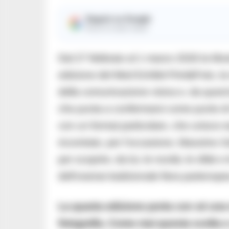
Seguici su Google
Ricevi le nostre notizie
Dal 27 febbraio al 1 marzo 2026 la Most
edizione del Med Exhibit Print&Foto, l
della comunicazione visiva e, da quest
che punta a confermarsi come punto di r
con un format particolare, che unisce
incontrato, per l’occasione, Massimo S
per scoprire, da lui, le novità, le sfide 
dell’oramai tradizionale fiera partenope
La quarta edizione porta con sé una 
fotografia. Come mai questa scelta e