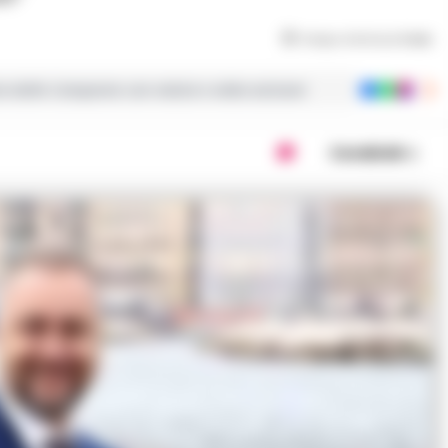
Tempo di lettura
3
min
ie dalla Campania con notizie e video esclusivi
Condividi