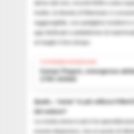
demo dal vivo, incontri B2B e aree esper
Inoltre, la Mostra d’Oltremare ci conse
raggiungibile, con padiglioni moderni 
app dedicate e piattaforme di matchmak
al meglio il loro tempo.
TI POTREBBE INTERESSARE
Campi Flegrei, emergenza abitativa: quasi 700 case inagibili e oltre
1700 sfollati
Quale…“arma” in più utilizza Il Med E
del settore?
La nostra arma in più è la specializzaz
evento dispersivo, ma un punto di rifer