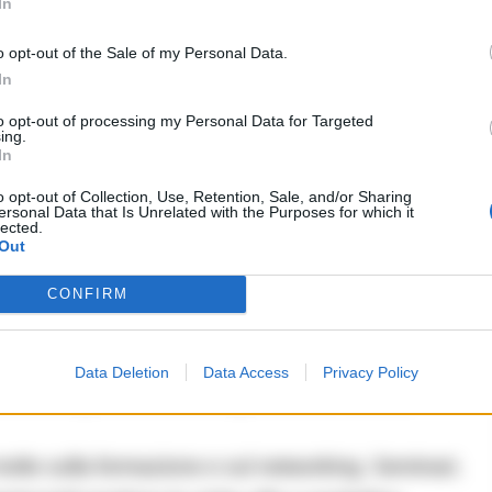
ontarsi con un calo di presenze dovuto a
In
la digitalizzazione. La nostra risposta è duplice:
o opt-out of the Sale of my Personal Data.
ffrendo contenuti, dimostrazioni e workshop che
In
altro lavoriamo su un’offerta mirata che intercetta
to opt-out of processing my Personal Data for Targeted
ing.
ualificati e realmente interessati. Inoltre, come
In
re le difficoltà dei competitor o le esperienze meno
o opt-out of Collection, Use, Retention, Sale, and/or Sharing
ersonal Data that Is Unrelated with the Purposes for which it
e a punto strategie che ci consentano di
lected.
Out
capacità organizzative, rispondendo meglio alle
e dei visitatori. L’idea è che chi viene al Med
CONFIRM
bensì un potenziale partner o cliente.
Data Deletion
Data Access
Privacy Policy
la fiera più attrattiva rispetto a un evento
 molto sulla formazione e sul networking. Seminari,