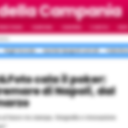
 della Campania
RIMO PIANO
CAMPANIA
CAMORRA
IL NAPOLI
VIDE
APOLI
Roghi Terra dei
Quartieri Spagnoli controlli
Faida Rion
remare di Napoli, dal
 marzo
re”