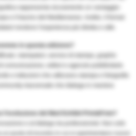
grafica rappresenta sicuramente un vantaggio:
pa e il bacino del Mediterraneo. Inoltre, il format
itatori rendono l’esperienza più diretta e utile.
roveremo in questa edizione?
ficato: stampatori, service di stampa, graphic
 di comunicazione, editori e agenzie pubblicitarie.
de e istituzioni che utilizzano stampa e fotografia
ommunity trasversale che dialoga in maniera
 l’evoluzione del Med Exhibit Print&Foto?
vazione e al dialogo tra professionisti. Non solo
a un punto di incontro in cui si sperimentano nuove