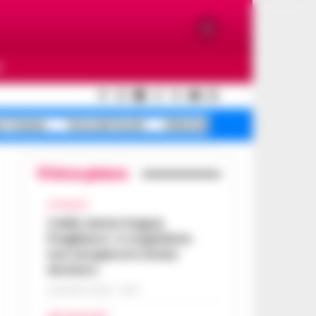
O
e Traiano
Terra dei fuochi
Infezione ospedaliera
Primo piano
ATTUALITÀ
Caldo senza tregua,
Pregliasco: «L’organismo
non recupera lo stress
termico»
6 AGOSTO 2026 - 10:57