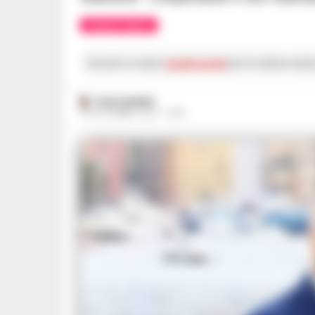
CRONACA NAPOLI
Iscriviti ai nostri
canali social
per le ultime notiz
PAOLO MORRA
30 SETTEMBRE 2025 - 15:49