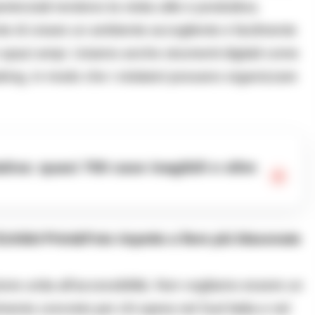
ienziali rendono la visita utile e produttiva.
nte di creare un ambiente accogliente e facilmente
e spazi ampi. Usiamo anche strumenti digitali come
ing, in modo che i visitatori possano organizzare
xhibit Print&Foto rispetto a fiere più blasonate
ione unita all’accessibilità. Non vogliamo essere un
imento concreto per chi opera nel Sud Italia e nel