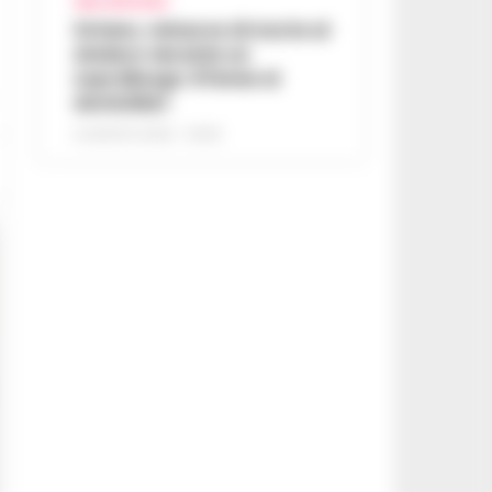
AREA VESUVIANA
Striano, minacce di morte al
sindaco durante un
sopralluogo: 67enne ai
domiciliari
6 AGOSTO 2026 - 09:43