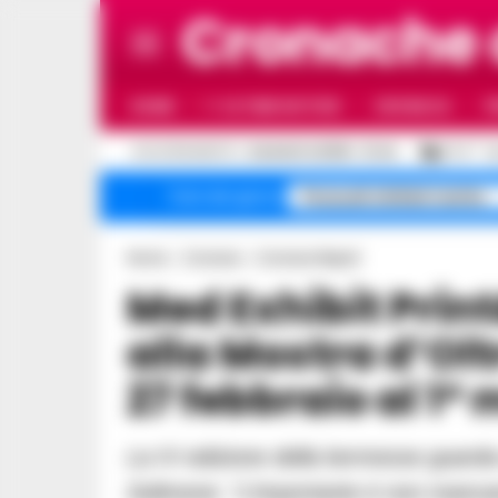
Cronache
HOME
ULTIME NOTIZIE
CRONACA
P
C
AGGIORNAMENTO :
6 AGOSTO 2026 - 21:44
27.4
N
Pozzuoli sfollati rischio
Temi del giorno
Home
Cronaca
Cronaca Napoli
Med Exhibit Print&Foto cala il poker:
alla Mostra d’Olt
27 febbraio al 1°
La IV edizione della kermesse guarda al futuro tra stampa, fotografia e innovazione.
Solimene: “L’importante è non manca