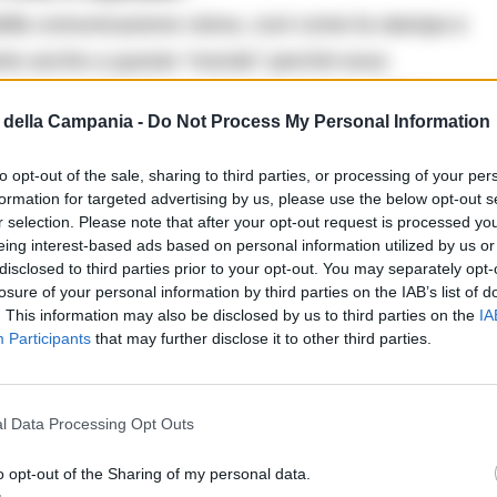
 della comunicazione visiva, così come la stampa e
prire anche a questo “mondo” perché esso
luzione della fiera: parlare di stampa, infatti,
della Campania -
Do Not Process My Personal Information
 di immagine. Ci aspettiamo pertanto di accogliere
no trovare ispirazione, nuove soluzioni e
to opt-out of the sale, sharing to third parties, or processing of your per
formation for targeted advertising by us, please use the below opt-out s
 un dialogo tra operatori della stampa e fotografi.
r selection. Please note that after your opt-out request is processed y
eing interest-based ads based on personal information utilized by us or
disclosed to third parties prior to your opt-out. You may separately opt-
losure of your personal information by third parties on the IAB’s list of
. This information may also be disclosed by us to third parties on the
IA
Participants
that may further disclose it to other third parties.
o internazionale, sta vivendo una fase di crisi
l Data Processing Opt Outs
 modo pensate di incentivare la partecipazione?
o opt-out of the Sharing of my personal data.