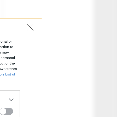
sonal or
ection to
ou may
 personal
out of the
 downstream
B’s List of