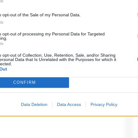
In
lto interessanti e unico. La trasformazione
o opt-out of the Sale of my Personal Data.
scinante, ma ci sono anche molti rischi per
In
 più sostenibile e rispettosa dell’ecosistema
to opt-out of processing my Personal Data for Targeted
ing.
In
o opt-out of Collection, Use, Retention, Sale, and/or Sharing
ersonal Data that Is Unrelated with the Purposes for which it
lected.
Out
o
CONFIRM
ampi obbligatori sono contrassegnati
*
Data Deletion
Data Access
Privacy Policy