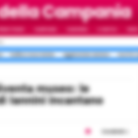
 della Campania
RIMO PIANO
CAMPANIA
CAMORRA
IL NAPOLI
VIDE
LI
a
bollino rosso meteo
aggressione anziano
morti in 
di Iannini incantano
Condividi