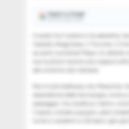
Seguici su Google
Ricevi le nostre notizie
In piedi tra il sudore e la salsedine, I
Castello Aragonese, il Torrione, il Cr
accanto a piramidi Maya. Un atlante v
sue sculture mostra una coppia a letto
allo schermo del cellulare.
Non è solo bellezza, ma riflessione: l’
dipendenza dalla tecnologia, invita a 
paesaggio, tra cavallucci marini, con
L’opera, iniziata a giugno, sarà compl
turisti e residenti si fermano ogni gio