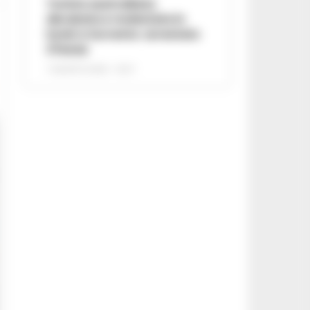
Turista australiana
derubata e molestata in
hotel a Sorrento: arrestato
37enne
7 AGOSTO 2026 - 15:27