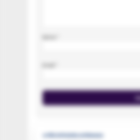
Nome
*
Email
*
🔥 Più letti della settimana