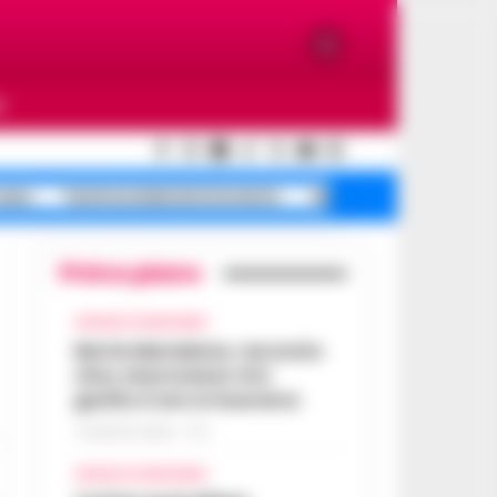
O
casa
Turista molestata Sorrento
Salerno ex, morte
Primo piano
CRONACA GIUDIZIARIA
Morte Maradona, racconto
choc al processo: Era
gonfio e non si muoveva
7 AGOSTO 2026 - 17:11
CRONACA GIUDIZIARIA