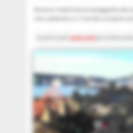
Antonio trasforma la spiaggetta del porto in una galleria d’arte all’aperto, tra opere
che celebrano e il mondo scolpite so
Iscriviti ai nostri
canali social
per le ultime notiz