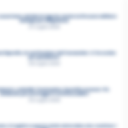
asertano suicida in Liguria: anche la Procura militare
indaga per istigazione
27 Luglio 2026
a Esposito, la confessione dell’assassino: «L’ho ucciso
per punizione»
26 Luglio 2026
mmare, omicidio Tommasino, il pentito accusa: «Fu
eliminato per proteggere un intoccabile»
24 Luglio 2026
e, il registro segreto delle determine che «nutriva» i