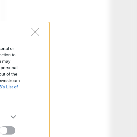
sonal or
ection to
ou may
 personal
out of the
 downstream
B’s List of