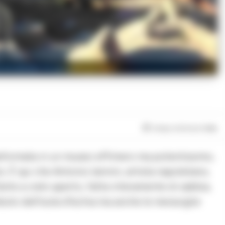
 incantano la spiaggia di Forio
Tempo di lettura
1
min
rasformata in un museo effimero ma potentissimo,
o. È qui che Antonio Iannini, artista napoletano,
’arte a cielo aperto, fatta interamente di sabbia,
olo dell’isola d’Ischia ma anche le meraviglie