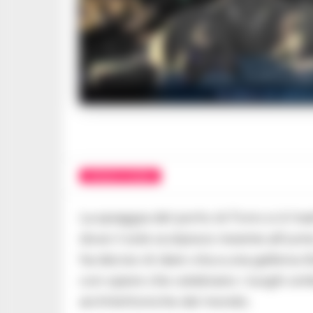
Sculture di sabbia
CRONACA FLEGREA
La spiaggia del porto di Forio si è t
dove il sole scolpisce insieme all’uom
ha deciso di dare vita a una galleria d
con opere che celebrano i luoghi simb
architettoniche del mondo.