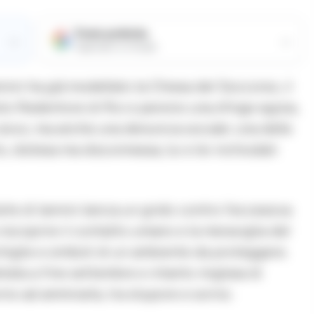
Fonte preferita
→
→
Aggiungici su Google
annini ha già modellato la Chiesa del Soccorso, il
isto Redentore di Rio e persino una sfinge egizia,
isivo, ma anche una denuncia sociale: una delle
, distesa ma disconnessa, lui e lei inchiodati
arte di Iannini lancia un grido contro l’eccessiva
riscoprire il contatto umano e la meraviglia del
chiglie e simboli di un ambiente da proteggere.
etata a fine settembre e intanto migliaia di
rno ad ammirarla, tra stupore e sorrisi.