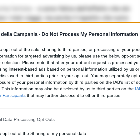
ta l’artista –
e sono felice dell’affetto che sto
 i miei viaggi, ma anche il rispetto che nutro
della Campania -
Do Not Process My Personal Information
to opt-out of the sale, sharing to third parties, or processing of your per
formation for targeted advertising by us, please use the below opt-out s
r selection. Please note that after your opt-out request is processed y
eing interest-based ads based on personal information utilized by us or
disclosed to third parties prior to your opt-out. You may separately opt-
i commenti (1)
losure of your personal information by third parties on the IAB’s list of
. This information may also be disclosed by us to third parties on the
IA
Participants
that may further disclose it to other third parties.
l Data Processing Opt Outs
o opt-out of the Sharing of my personal data.