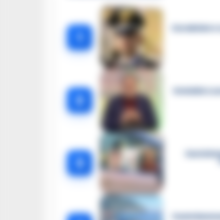
Carabiniere c
1
Omicidio Luc
2
Castella
3
Castellammar