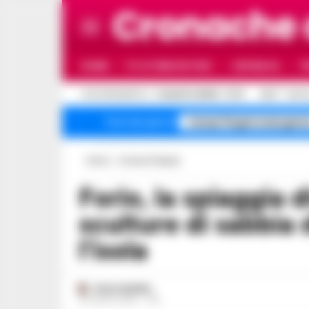
Cronache
HOME
ULTIME NOTIZIE
CRONACA
P
C
AGGIORNAMENTO :
7 AGOSTO 2026 - 17:27
32.5
NAPO
Campi Flegrei emergenz
Temi del giorno
Home
Cronaca Flegrea
Forio, la spiaggia diventa museo: le
sculture di sabbia 
l’isola
PAOLO MARRA
21 LUGLIO 2025 - 11:15