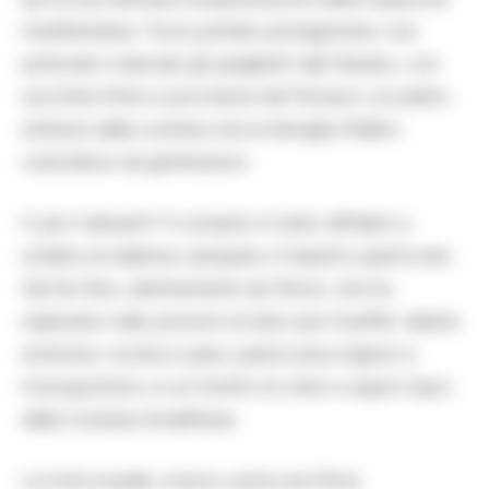
mediterranea. Tra le portate protagoniste, non
potevano mancare gli spaghetti alla Nerano, con
zucchine fritte e provolone del Monaco: un piatto
simbolo della costiera che la famiglia Mellino
custodisce da generazioni.
E per il dessert? Il compito è stato affidato a
un’altra eccellenza campana: il maestro pasticcere
Sal De Riso, direttamente da Minori, che ha
realizzato mille porzioni di dolci per il buffet: delizie
al limone, ricotta e pere, pasticceria mignon e
monoporzioni, in un trionfo di colori e sapori tipici
della Costiera Amalfitana.
La torta nuziale, invece, porta una firma