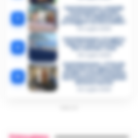
Castellammare, omicidio
Tommasino, il pentito
3
accusa: «Fu eliminato per
proteggere un intoccabile»
24 Luglio 2026
Castellammare, il registro
segreto delle determine
4
che «nutriva» i clan
28 Luglio 2026
Castellammare, «Ti faccio
diventare la regina delle
vendite»: le intercettazioni
5
che incastrano i fedelissimi
del boss Carolei
24 Luglio 2026
PUBBLICITA
Primo piano