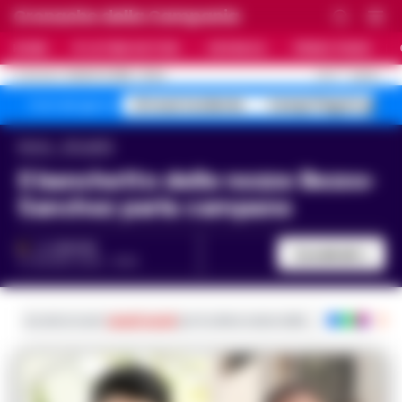
Cronache della Campania
HOME
ULTIME NOTIZIE
CRONACA
PRIMO PIANO
C
27.6
NAPOLI
8 AGOSTO 2026 - 23:24
AGGIORNAMENTO :
A1 maxi incidente
Campi Flegrei sgomb
Temi del giorno
Home
Attualità
Il banchetto delle nozze Bezos-
Sanchez parla campano
A. CARLINO
Condividi
27 GIUGNO 2025 - 15:30
Iscriviti ai nostri
canali social
per le ultime notizie dalla Campania con noti