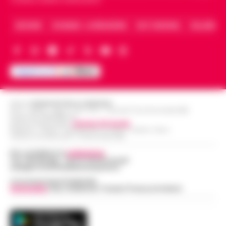
ARCHIVIO
CHI SIAMO – LA REDAZIONE
FACT CHECKING
COLLABORA
Editore
CRONACHE DELLA CAMPANIA
R.O.C.: 030531 - Reg. N. 1301/ 2016 - Tribunale Torre Annunziata (NA)
Partita IVA IT08642881216
Direttore Responsabile:
Giuseppe Del Gaudio
Redazioni : Scafati / Castellammare di Stabia / Caserta / Sarno
Indirizzo Via Sardoncelli 115 Boscoreale (NA)
Per contattare la
redazione
:
Tel / Whatsapp : 334.12.78.004 email:
web@cronachedellacampania.it
Concessionaria Pubblicità
Vivimedia
| Sky | Addendo | Teads | Presscommtech