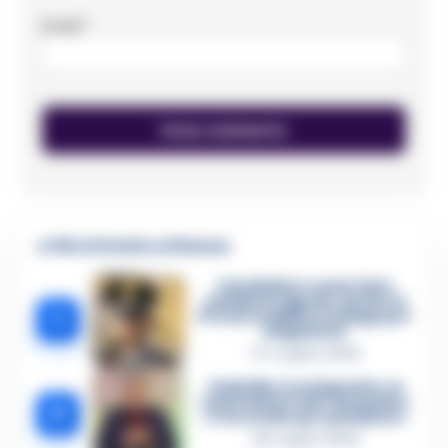
Email
*
🔥 Più letti della settimana
Carabiniere casertano
suicida in Liguria: anche la
1
Procura militare indaga per
istigazione
27 Luglio 2026
Omicidio Luca Esposito, la
confessione dell’assassino:
2
«L’ho ucciso per punizione»
26 Luglio 2026