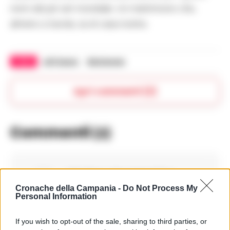
nomi del jet set mondiale. Un matrimonio che,
almeno a tavola, sa di casa nostra.
TAGS
Jeff bezos
Matrimonio
Apri commenti (2)
Commenti
(2)
Vitaliano Brambati
ha
detto:
Cronache della Campania -
Do Not Process My
Personal Information
27 Giugno 2025 - 15:57 alle 15:57
A zappare la terra tutti!
If you wish to opt-out of the sale, sharing to third parties, or