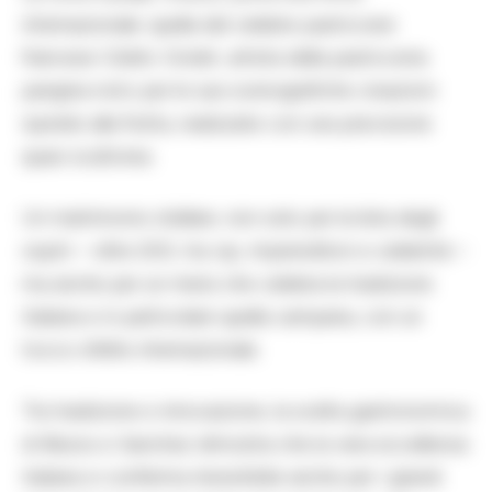
internazionale: quella del celebre pasticcere
francese Cédric Grolet, artista della pasticceria
parigina noto per le sue scenografiche creazioni
ispirate alla frutta, realizzate con una precisione
quasi scultorea.
Un matrimonio stellare, non solo per la lista degli
ospiti – oltre 200, tra vip, imprenditori e celebrità –
ma anche per un menù che celebra la tradizione
italiana e in particolare quella campana, con un
tocco d’élite internazionale.
Tra tradizione e innovazione, la scelta gastronomica
di Bezos e Sanchez dimostra che la vera eccellenza
italiana si conferma irresistibile anche per i grandi