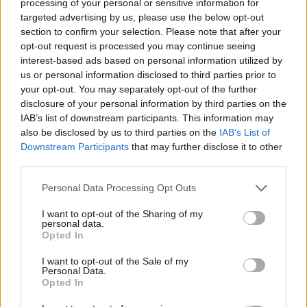
processing of your personal or sensitive information for
targeted advertising by us, please use the below opt-out
section to confirm your selection. Please note that after your
opt-out request is processed you may continue seeing
interest-based ads based on personal information utilized by
Usantoro
ha detto:
us or personal information disclosed to third parties prior to
your opt-out. You may separately opt-out of the further
28 Giugno 2025 - 11:32 alle 11:32
disclosure of your personal information by third parties on the
IAB’s list of downstream participants. This information may
Il articolo su matrimonio di Bezos e
also be disclosed by us to third parties on the
IAB’s List of
Sanchez è interessante, ma non so
Downstream Participants
that may further disclose it to other
third parties.
se gli spaghetti alla Nerano sono
proprio adatti per una cerimonia così.
Personal Data Processing Opt Outs
Inoltre, la scelta del dolci sembra un
I want to opt-out of the Sharing of my
po’ troppo complicata per un evento
personal data.
Opted In
del genere. Sarebbe bello vedere
piatti più semplici.
I want to opt-out of the Sale of my
Personal Data.
Opted In