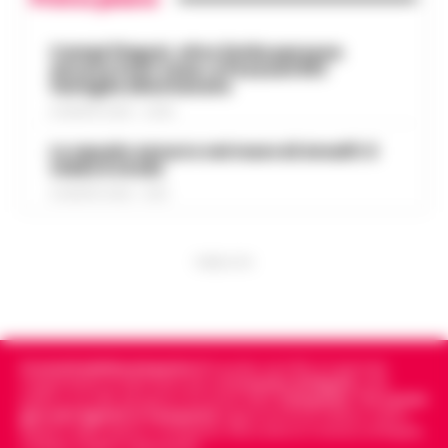
Campi Flegrei, oltre 2mila persone
ancora fuori casa: a Pozzuoli 813
famiglie allontanate
8 AGOSTO 2026 - 22:56
Lo squalo azzurro nel mare di Amalfi: il
video è virale
8 AGOSTO 2026 - 13:35
PUBBLICITA
Cronachedellacampania.it
fondato nel 2015, è il giornale
indipendente di riferimento per le
Cronache di Napoli
, sulla
politica, sui fatti del giorno e le storie della
Campania
.
Tra i primi
giornali digitali in Campania
segue anche le notizie il calcio
Napoli e dello sport in Campania. Racconta la Cronaca di Napoli,
Caserta, Avellino e Benevento.