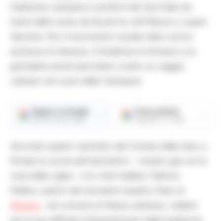
tradizione campana e profumi del Sud Italia nel
menù delle nozze da favola tra Jeff Bezos e Lauren
Sanchez. Per il ricevimento nuziale nella cornice
esclusiva di Venezia, il fondatore di Amazon e la
giornalista americana hanno scelto un viaggio
culinario nel cuore della Campania.
Seguici su Google
Fonte preferita
→
→
Ricevi le nostre notizie
Aggiungici su Google
Secondo quanto riportato dal Corriere della Sera, a
firmare la cucina del banchetto – iniziato già con la
cena della vigilia – è lo chef stellato Fabrizio
Mellino, patron del ristorante Quattro Passi di
Nerano
, nel comune di Massa Lubrense, celebre
per la sua raffinata interpretazione della tradizione