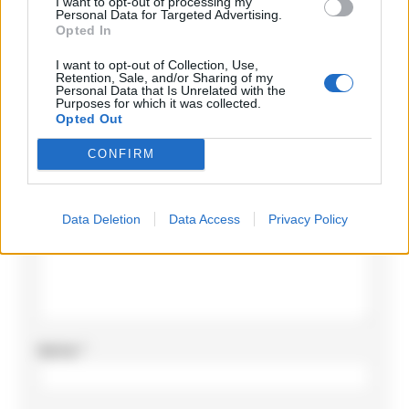
I want to opt-out of processing my
Personal Data for Targeted Advertising.
Opted In
Lascia un commento
I want to opt-out of Collection, Use,
Retention, Sale, and/or Sharing of my
Il tuo indirizzo email non sarà pubblicato.
I campi
Personal Data that Is Unrelated with the
Purposes for which it was collected.
obbligatori sono contrassegnati
*
Opted Out
Commento
*
CONFIRM
Data Deletion
Data Access
Privacy Policy
Nome
*