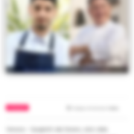
Nozze da favola con sapori del Sud Italia
ATTUALITÀ
Tempo di lettura
1
min.
Venezia – Spaghetti alla Nerano, dolci della