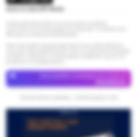
Scarica la nostra APP Ufficiale
Questo giornale inoltre non riceve alcun contributo
economico né da enti pubblici né da privati . Si sostiene solo
attraverso le inserzioni pubblicitarie.
Nota: I link esterni indicati negli articoli sono stati verificati al
momento della pubblicazione. Il sito non risponde di eventuali
problemi o disservizi: si invita l’utente a utilizzare i servizi con
prudenza e consapevolezza.
Dove specifico, le immagini sono fornite da
Depositphotos
CRONACHE DELLA CAMPANIA - COPYRIGHT@2014-2026
PUBBLICITA