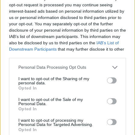
Sibilla Ferraro
ha detto:
opt-out request is processed you may continue seeing
interest-based ads based on personal information utilized by
20 Maggio 2025 - 12:51 alle 12:51
us or personal information disclosed to third parties prior to
your opt-out. You may separately opt-out of the further
E’ bellissimo che il Ministero del
disclosure of your personal information by third parties on the
Turisimo ha dato questi fondi per le
IAB’s list of downstream participants. This information may
also be disclosed by us to third parties on the
IAB’s List of
aree montane, ma io mi chiedo se
Downstream Participants
that may further disclose it to other
realmente saranno usati bene. Ci
third parties.
sono tanti progetti ma vedremo se
Personal Data Processing Opt Outs
saranno realizzati come si deve e
non solo parole.
I want to opt-out of the Sharing of my
personal data.
Opted In
I want to opt-out of the Sale of my
Personal Data.
Opted In
Lascia un commento
I want to opt-out of processing my
Personal Data for Targeted Advertising.
Il tuo indirizzo email non sarà pubblicato.
I campi
Opted In