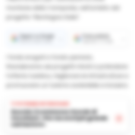
montane della Campania, nell’ambito del
progetto “Montagna Italia”.
Seguici su Google
Fonte preferita
→
→
Ricevi le nostre notizie
Aggiungici su Google
I fondi, erogati a fondo perduto,
finanzieranno sei progetti mirati a potenziare
l’offerta turistica, migliorare le infrastrutture e
promuovere un turismo sostenibile e inclusivo.
TI POTREBBE INTERESSARE
Guccini, il commosso ricordo di
Vecchioni: «Per me era il più grande
cantautore»