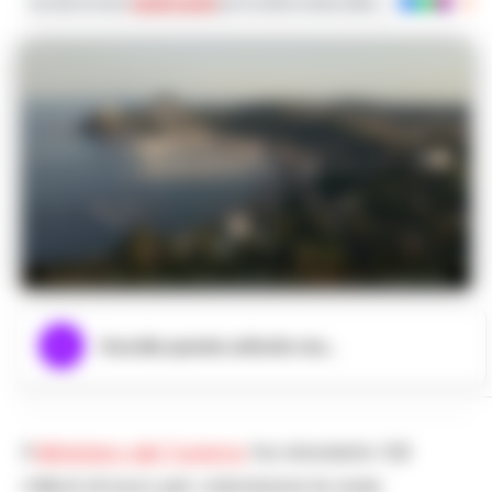
Iscriviti ai nostri
canali social
per le ultime notizie dalla Campania con noti
Ponte dell’Immacolata, boom turistico in Campania
Ascolta questo articolo ora...
Il
Ministero del Turismo
ha stanziato 11,8
milioni di euro per valorizzare le aree