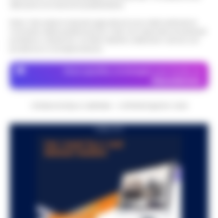
attraverso le inserzioni pubblicitarie.
Nota: I link esterni indicati negli articoli sono stati verificati al
momento della pubblicazione. Il sito non risponde di eventuali
problemi o disservizi: si invita l’utente a utilizzare i servizi con
prudenza e consapevolezza.
Dove specifico, le immagini sono fornite da
Depositphotos
CRONACHE DELLA CAMPANIA - COPYRIGHT@2014-2026
PUBBLICITA