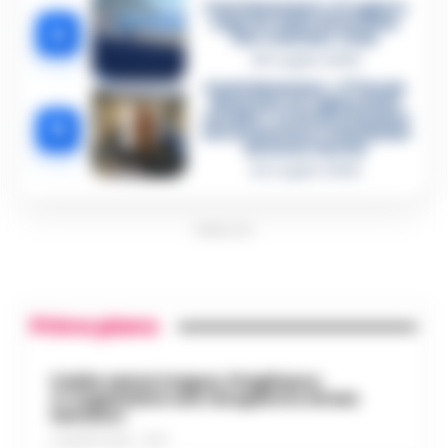
Castellammare, il registro
segreto delle determine
4
che «nutriva» i clan
28 Luglio 2026
Castellammare, «Ti faccio
diventare la regina delle
vendite»: le intercettazioni
5
che incastrano i fedelissimi
del boss Carolei
24 Luglio 2026
PUBBLICITA
Primo piano
Caldo senza tregua, Pregliasco:
«L’organismo non recupera lo stress
termico»
6 AGOSTO 2026 - 10:57