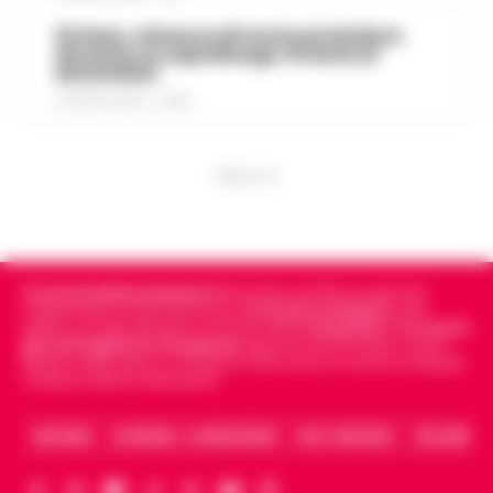
Striano, minacce di morte al sindaco
durante un sopralluogo: 67enne ai
domiciliari
6 AGOSTO 2026 - 09:43
PUBBLICITA
Cronachedellacampania.it
fondato nel 2015, è il giornale
indipendente di riferimento per le
Cronache di Napoli
, sulla
politica, sui fatti del giorno e le storie della
Campania
.
Tra i primi
giornali digitali in Campania
segue anche le notizie il calcio
Napoli e dello sport in Campania. Racconta la Cronaca di Napoli,
Caserta, Avellino e Benevento.
ARCHIVIO
CHI SIAMO – LA REDAZIONE
FACT CHECKING
COLLABORA