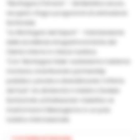
“Montagna D’Amare” – Sentieristica sicura,
recupero rifugi e programmi di animazione
territoriale.
“La Montagna dei Sapori” – Valorizzazione
delle eccellenze enogastronomiche del
Cilento interno in chiave turistica.
“Con ‘Montagna Italia’ sosteniamo il sistema
montano, incentivando partnership
pubblico-private e diversificando l’offerta
del Sud”, ha dichiarato il ministro Daniela
Santanchè, sottolineando l’obiettivo di
trasformare il Mezzogiorno in un polo
turistico internazionale.
TI POTREBBE INTERESSARE