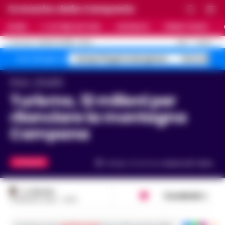
Cronache della Campania
HOME
ULTIME NOTIZIE
CRONACA
PRIMO PIANO
C
26.5
NAPOLI
6 AGOSTO 2026 - 21:44
AGGIORNAMENTO :
Campi Flegrei emergenza
Terra dei Fu
Temi del giorno
Home
Attualità
Turismo, 12 milioni per
rilanciare la montagna
Campana
ATTUALITÀ
Tempo di lettura
meno di 1
min.
A. CARLINO
Condividi
19 MAGGIO 2025 - 14:04