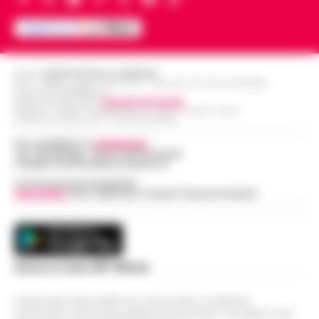
Editore
CRONACHE DELLA CAMPANIA
R.O.C.: 030531 - Reg. N. 1301/ 2016 - Tribunale Torre Annunziata (NA)
Partita IVA IT08642881216
Direttore Responsabile:
Giuseppe Del Gaudio
Redazioni : Scafati / Castellammare di Stabia / Caserta / Sarno
Indirizzo Via Sardoncelli 115 Boscoreale (NA)
Per contattare la
redazione
:
Tel / Whatsapp : 334.12.78.004 email:
web@cronachedellacampania.it
Concessionaria Pubblicità
Vivimedia
| Sky | Addendo | Teads | Presscommtech
Scarica la nostra APP Ufficiale
Questo giornale inoltre non riceve alcun contributo
economico né da enti pubblici né da privati . Si sostiene solo