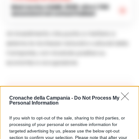
Maxi avviso ASMEL 2026: oltre 1.700
assunzioni nei comuni italiani
Un investimento che punta a mettere a
sistema le ricchezze naturali e culturali della
Campania, con ricadute positive su
economia e occupazione.
Apri commenti (1)
Cronache della Campania -
Do Not Process My
Personal Information
Commenti
(1)
If you wish to opt-out of the sale, sharing to third parties, or
processing of your personal or sensitive information for
targeted advertising by us, please use the below opt-out
section to confirm your selection. Please note that after your