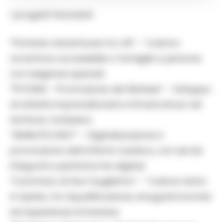
I progetti finanziati
“Partenio Adventures For All” – Turismo
avventura accessibile a famiglie e persone
con esigenze speciali.
“POTIAM – Promozione del Matese” – Sviluppo
di attività imprenditoriali e infrastrutture nel
territorio matesino.
“IAMALFICOAST” – Digitalizzazione e
promozione dell’offerta turistica, con servizi
integrati e piattaforme digitali.
“Cammino di San Guglielmo” – Turismo lento
in Irpinia, tra riqualificazione, enogastronomia
ed esperienze immersive.