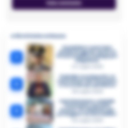
🔥 Più letti della settimana
Carabiniere casertano
suicida in Liguria: anche la
1
Procura militare indaga per
istigazione
27 Luglio 2026
Omicidio Luca Esposito, la
confessione dell’assassino:
2
«L’ho ucciso per punizione»
26 Luglio 2026
Castellammare, omicidio
Tommasino, il pentito
3
accusa: «Fu eliminato per
proteggere un intoccabile»
24 Luglio 2026