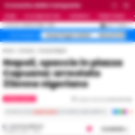
Cronache della Campania
HOME
ULTIME NOTIZIE
CRONACA
PRIMO PIANO
C
26.4
NAPOLI
5 AGOSTO 2026 - 21:55
AGGIORNAMENTO :
Campi Flegrei sfollati
Maturità 2026 9
Temi del giorno
Home
Cronaca
Cronaca Napoli
Napoli, spaccio in piazza
Capuana: arrestato
33enne nigeriano
CRONACA NAPOLI
Tempo di lettura
meno di 1
min
Iscriviti ai nostri
canali social
per le ultime notizie dalla Campania con notizi
GUSTAVO GENTILE
Condividi
14 MARZO 2025 - 19:55