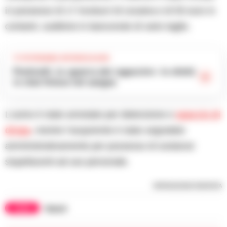
in possesso di 17 involucri di cocaina e di 55 euro in
contanti, suddivisi in banconote di vario taglio.
TI POTREBBE INTERESSARE
Ponticelli, la «guerra dei ragazzini»: lo sfottò
in chat finisce nel sangue
L’uomo è stato arrestato per detenzione e
spaccio di
droga
, mentre l’acquirente è stato segnalato
amministrativamente per possesso di sostanze
stupefacenti ad uso personale.
RIPRODUZIONE RISERVATA
TAGS
Napoli