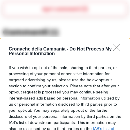
Apri commenti (1)
Commenti
(1)
Cronache della Campania -
Do Not Process My
Personal Information
Vitali Nadir
ha detto:
15 Marzo 2025 - 17:13 alle 17:13
If you wish to opt-out of the sale, sharing to third parties, or
processing of your personal or sensitive information for
Questo articolo parla di un arresto
targeted advertising by us, please use the below opt-out
avvenuto in piazza Capuana, ma non si
section to confirm your selection. Please note that after your
opt-out request is processed you may continue seeing
capisce bene come mai ci siano cosi
interest-based ads based on personal information utilized by
tanti spacciatori stranieri. E’ una
us or personal information disclosed to third parties prior to
situazion che deve essere affrontata
your opt-out. You may separately opt-out of the further
disclosure of your personal information by third parties on the
seriamente dalle autorita, perche la
IAB’s list of downstream participants. This information may
sicurezza dei cittadini è importante.
also be disclosed by us to third parties on the
IAB’s List of