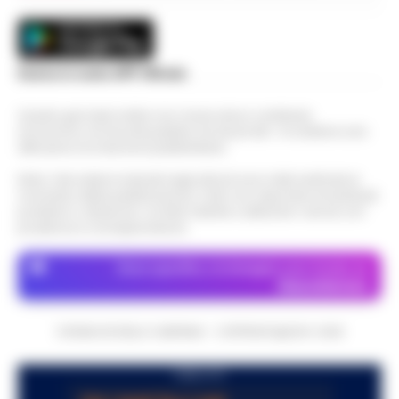
Scarica la nostra APP Ufficiale
Questo giornale inoltre non riceve alcun contributo
economico né da enti pubblici né da privati . Si sostiene solo
attraverso le inserzioni pubblicitarie.
Nota: I link esterni indicati negli articoli sono stati verificati al
momento della pubblicazione. Il sito non risponde di eventuali
problemi o disservizi: si invita l’utente a utilizzare i servizi con
prudenza e consapevolezza.
Dove specifico, le immagini sono fornite da
Depositphotos
CRONACHE DELLA CAMPANIA - COPYRIGHT@2014-2026
PUBBLICITA