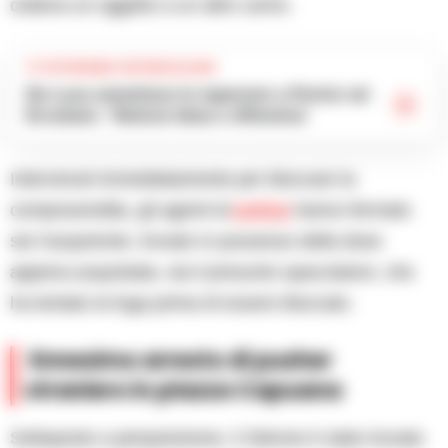
cedeva un oggetto a un altro uomo.
TI POTREBBE INTERESSARE
De Luca smentisce le ispezioni a Portici ed
Ercolano: ‘Notizia falsa e offensiva’
Intervenuti immediatamente per bloccare la
compravendita, gli agenti di
polizia
hanno fermato
sia l’acquirente, trovato in possesso della dose
appena acquistata, sia il presunto spacciatore, che
ha tentato la fuga prima di essere bloccato.
Ennesimo arresto di pusher
straniero in piazza Capuana
Sottoposto a perquisizione, il 33enne è stato trovato