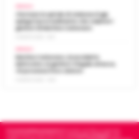
AFRAGOLA
«Fermare la spirale di violenza»:il gip
spiega il provvedimento che colpisce i
genitori di Martina Carbonaro
5 AGOSTO 2026 - 18:37
AFRAGOLA
Martina Carbonaro, braccialetto
elettronico ai genitori: il legale attacca,
«Si processa il loro dolore»
5 AGOSTO 2026 - 12:50
Cronachedellacampania.it
fondato nel 2015, è il giornale
indipendente di riferimento per le
Cronache di Napoli
, sulla