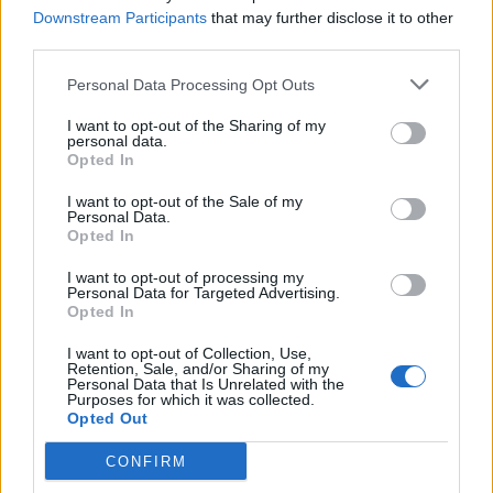
Downstream Participants
that may further disclose it to other
third parties.
Personal Data Processing Opt Outs
Lascia un commento
I want to opt-out of the Sharing of my
personal data.
Opted In
Il tuo indirizzo email non sarà pubblicato.
I campi
obbligatori sono contrassegnati
*
I want to opt-out of the Sale of my
Personal Data.
Opted In
Commento
*
I want to opt-out of processing my
Personal Data for Targeted Advertising.
Opted In
I want to opt-out of Collection, Use,
Retention, Sale, and/or Sharing of my
Personal Data that Is Unrelated with the
Purposes for which it was collected.
Opted Out
CONFIRM
Nome
*