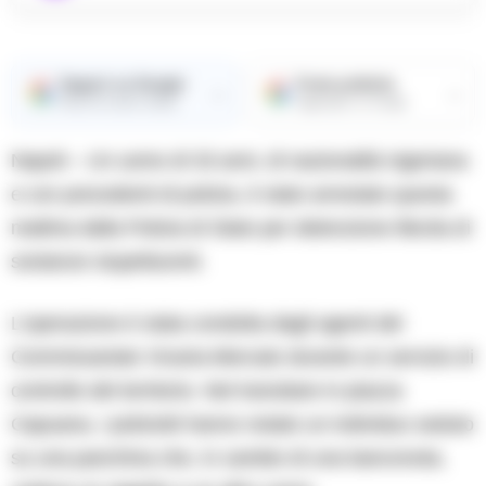
Seguici su Google
Fonte preferita
→
→
Ricevi le nostre notizie
Aggiungici su Google
Napoli – Un uomo di 33 anni, di nazionalità nigeriana
e con precedenti di polizia, è stato arrestato questa
mattina dalla Polizia di Stato per detenzione illecita di
sostanze stupefacenti.
L’operazione è stata condotta dagli agenti del
Commissariato Vicaria-Mercato durante un servizio di
controllo del territorio. Nel transitare in piazza
Capuana, i poliziotti hanno notato un individuo seduto
su una panchina che, in cambio di una banconota,