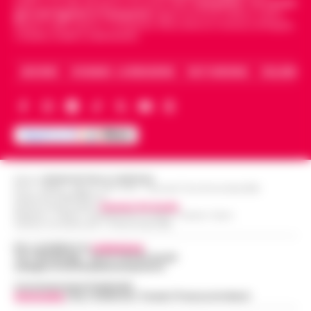
politica, sui fatti del giorno e le storie della
Campania
.
Tra i primi
giornali digitali in Campania
segue anche le notizie il calcio
Napoli e dello sport in Campania. Racconta la Cronaca di Napoli,
Caserta, Avellino e Benevento.
ARCHIVIO
CHI SIAMO – LA REDAZIONE
FACT CHECKING
COLLABORA
Editore
CRONACHE DELLA CAMPANIA
R.O.C.: 030531 - Reg. N. 1301/ 2016 - Tribunale Torre Annunziata (NA)
Partita IVA IT08642881216
Direttore Responsabile:
Giuseppe Del Gaudio
Redazioni : Scafati / Castellammare di Stabia / Caserta / Sarno
Indirizzo Via Sardoncelli 115 Boscoreale (NA)
Per contattare la
redazione
:
Tel / Whatsapp : 334.12.78.004 email:
web@cronachedellacampania.it
Concessionaria Pubblicità
Vivimedia
| Sky | Addendo | Teads | Presscommtech