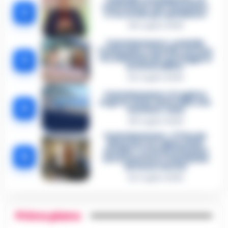
confessione dell’assassino:
2
«L’ho ucciso per punizione»
26 Luglio 2026
Castellammare, omicidio
Tommasino, il pentito accusa:
3
«Fu eliminato per proteggere
un intoccabile»
24 Luglio 2026
Castellammare, il registro
segreto delle determine che
4
«nutriva» i clan
28 Luglio 2026
Castellammare, «Ti faccio
diventare la regina delle
vendite»: le intercettazioni
5
che incastrano i fedelissimi
del boss Carolei
24 Luglio 2026
Primo piano