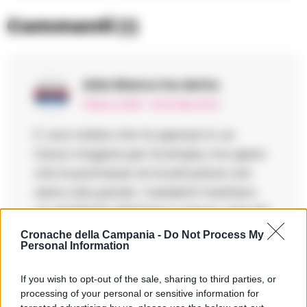
Commenti
(1)
Aldo Bianco
ha detto:
11 Marzo 2025 - 03:32 alle 03:32
E’ una notizia che fa sperare in un
futuro megiore per Scampia, ma spero
che le promesse di ricostruzione non
siano solo parole. I residenti meritano
un ambiente dignitoso e sicuro, non più
tragedie come quelle del passato.
Cronache della Campania -
Do Not Process My
Personal Information
If you wish to opt-out of the sale, sharing to third parties, or
processing of your personal or sensitive information for