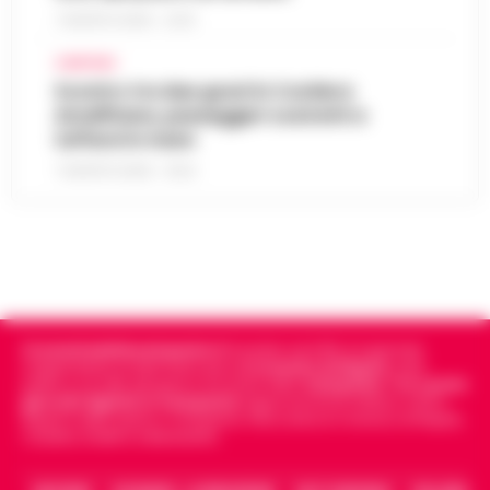
7 AGOSTO 2026 - 22:19
CAMPANIA
Scontro tra due gozzi in Costiera
Amalfitana, passeggeri costretti a
tuffarsi in mare
7 AGOSTO 2026 - 19:24
Cronachedellacampania.it
fondato nel 2015, è il giornale
indipendente di riferimento per le
Cronache di Napoli
, sulla
politica, sui fatti del giorno e le storie della
Campania
.
Tra i primi
giornali digitali in Campania
segue anche le notizie il calcio
Napoli e dello sport in Campania. Racconta la Cronaca di Napoli,
Caserta, Avellino e Benevento.