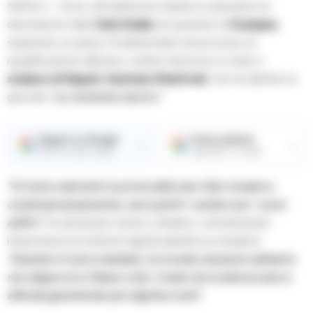
NAPOLI – Sono ufficialmente iniziate le operazioni di
demolizione della
Vela Gialla
nel quartiere di
Scampia
,
segnando un passo fondamentale nel processo di
riqualificazione dell’area: a darne l’annuncio è stato il
sindaco di Napoli, Gaetano Manfredi
, che ha definito la
giornata
“un momento storico”
.
Seguici su Google
Fonte preferita
→
→
Ricevi le nostre notizie
Aggiungici su Google
“Si inizia a demolire la prima delle due Vele rimaste e,
contemporaneamente, sono partiti i cantieri per i nuovi
edifici”
, ha dichiarato il primo cittadino, sottolineando
l’importanza di restituire dignità abitativa ai residenti.
“Quando mi sono insediato, ho trovato situazioni abitative
non degne di un Paese civile. Credo che la democrazia si
difenda garantendo pari dignità a tutti”.