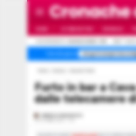
Cronache
HOME
ULTIME NOTIZIE
CRONACA
P
C
AGGIORNAMENTO :
9 AGOSTO 2026 - 11:51
30.6
NAPO
droga Scampia Secondi
Temi del giorno
Home
Comuni
Cava de Tirreni
Furto in bar a Cava de Tirreni: i ladri ripresi
dalle telecamere d
FEDERICA ANNUNZIATA
23 OTTOBRE 2024 - 11:14
Iscriviti ai nostri
canali social
per le ultime notiz