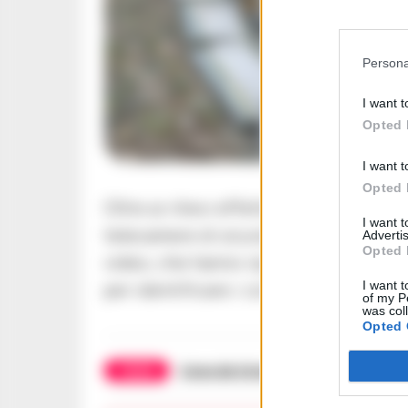
Persona
I want t
Opted 
I want t
Opted 
Oltre ai rilievi effettuati sul posto, g
I want 
telecamere di sicurezza installate sia 
Advertis
Opted 
video, che hanno ripreso l’intera seq
I want t
per identificare i componenti della b
of my P
was col
Opted 
TAGS
Cava de tirreni