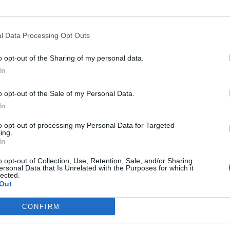
CAVA DE TIRRENI
Cava de’ Tirreni, devastata la
Villa comunale: il Comune
l Data Processing Opt Outs
dispone la chiusura serale
o opt-out of the Sharing of my personal data.
In
06/08/2026 14:42
o opt-out of the Sale of my Personal Data.
In
li investigatori hanno acquisito i filmati delle
to opt-out of processing my Personal Data for Targeted
all’interno che all’esterno del locale. Le immagini
ing.
In
uenza del furto, potrebbero rivelarsi determinanti
o opt-out of Collection, Use, Retention, Sale, and/or Sharing
anda e fare luce sull’accaduto.
ersonal Data that Is Unrelated with the Purposes for which it
lected.
Out
CONFIRM