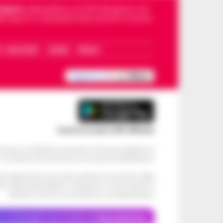
Napoli
, sulla politica, sui fatti del giorno e le
dello sport in Campania. Racconta la Cronaca
I – WHATSAPP
COOKIE
PRIVACY
Scarica la nostra APP Ufficiale
ve alcun contributo economico né da enti pubblici né
. Si sostiene solo attraverso le inserzioni pubblicitarie.
cati negli articoli sono stati verificati al momento della
di eventuali problemi o disservizi: si invita l’utente a
utilizzare i servizi con prudenza e consapevolezza.
o, le immagini sono fornite da
Depositphotos