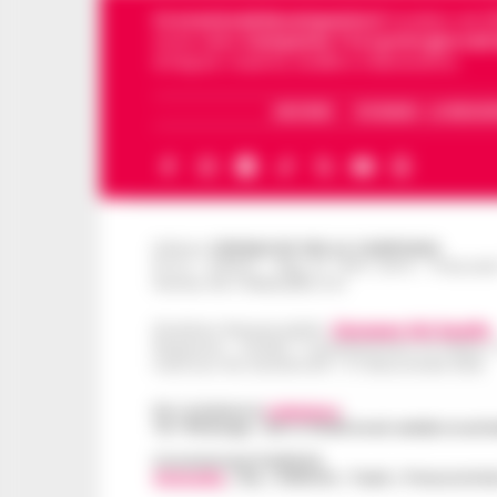
Cronachedellacampania.it
fondato nel 201
storie della
Campania
.
Tra i primi giornali
di Napoli, Caserta, Avellino e Benevento.
ARCHIVIO
CHI SIAMO – LA REDAZ
Editore
CRONACHE DELLA CAMPANIA
R.O.C.: 030531 - Reg. N. 1301/ 2016 - Tribuna
Partita IVA IT08642881216
Direttore Responsabile:
Giuseppe Del Gaudio
Redazioni : Scafati / Castellammare di Stabia 
Indirizzo Via Sardoncelli 115 Boscoreale (NA)
Per contattare la
redazione
:
Tel / Whatsapp : 334.12.78.004 email: web@cronache
Concessionaria Pubblicità
Vivimedia
| Sky | Addendo | Teads | Presscommte