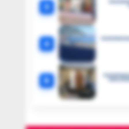
Castella
3
Castellammar
4
Castellamma
5
intercett