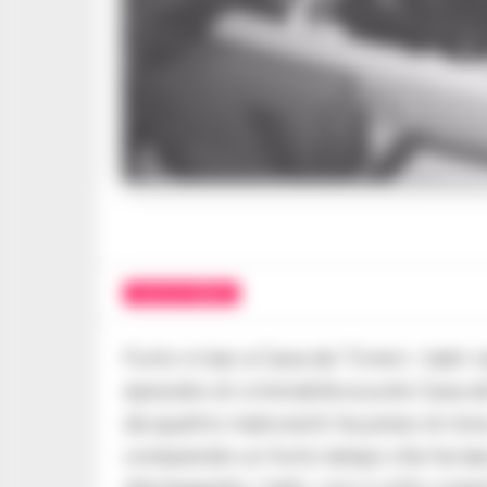
CAVA DE TIRRENI
Furto in bar a Cava de Tirreni: i ladri
episodio di criminalità scuote Cava d
da quattro malviventi ha preso di mir
compiendo un furto lampo che ha las