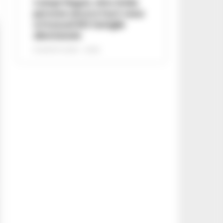
Campi Flegrei, oltre 2mila
persone ancora fuori casa:
a Pozzuoli 813 famiglie
allontanate
8 AGOSTO 2026 - 22:56