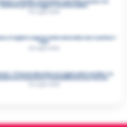
mmare, omicidio Tommasino, il pentito accusa: «Fu
eliminato per proteggere un intoccabile»
24 Luglio 2026
e, il registro segreto delle determine che «nutriva» i
clan
28 Luglio 2026
re, «Ti faccio diventare la regina delle vendite»: le
azioni che incastrano i fedelissimi del boss Carolei
24 Luglio 2026