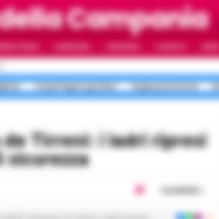
 della Campania
RIMO PIANO
CAMPANIA
CAMORRA
IL NAPOLI
VIDE
LI
gliano
Campi Flegrei sgomberi
targhe polacche Rc
b
i sicurezza
Condividi
ie dalla Campania con notizie e video esclusivi