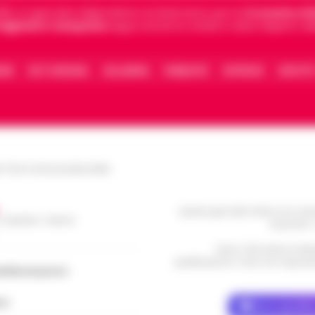
5, è il giornale indipendente di riferimento per le
Cronache di 
 digitali in Campania
segue anche le notizie il calcio Napoli e 
IONE
FACT CHECKING
COLLABORA
PUBBLICITÀ
NOTIFICHE
CONTATT
le Torre Annunziata (NA)
Questo giornale inoltre non rice
/ Caserta / Sarno
da privati 
Nota: I link esterni indi
pubblicazione. Il sito non risponde 
dellacampania.it
ch
Dove specific