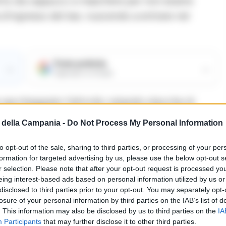
perto da cappucci e maschere per non essere
d’ingresso del bar, riuscendo a entrare nel
Fonte preferita
→
→
Aggiungici su Google
saccheggiato l’attività, rubando stecche di
 merce esposta. L’azione è durata solo pochi
della Campania -
Do Not Process My Personal Information
sia economici che materiali. Dopo aver
fuggiti a bordo di un’auto, facendo perdere le
to opt-out of the sale, sharing to third parties, or processing of your per
formation for targeted advertising by us, please use the below opt-out s
e sono intervenute tempestivamente le forze
r selection. Please note that after your opt-out request is processed y
ni per risalire all’identità dei colpevoli.
eing interest-based ads based on personal information utilized by us or
disclosed to third parties prior to your opt-out. You may separately opt-
losure of your personal information by third parties on the IAB’s list of
. This information may also be disclosed by us to third parties on the
IA
LEGGI ANCHE
Participants
that may further disclose it to other third parties.