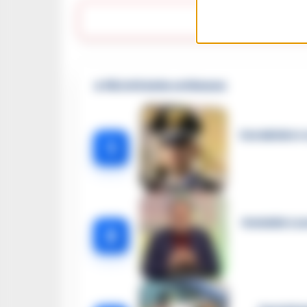
Lasc
🔥 Più letti della settimana
Carabiniere c
1
Omicidio Luc
2