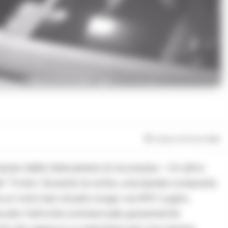
Tempo di lettura
1
min
 ripresi dalle telecamere di sicurezza – Un altro
e’ Tirreni. Durante la notte, una banda composta
a un noto bar situato lungo via XXV Luglio,
ciato l’attività commerciale gravemente