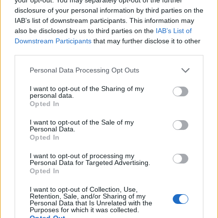
ladri fossero già a conoscenza dell’assenza
disclosure of your personal information by third parties on the
della conduttrice dalla sua abitazione.
IAB’s list of downstream participants. This information may
also be disclosed by us to third parties on the
IAB’s List of
Downstream Participants
that may further disclose it to other
Si spera che le immagini delle telecamere di
third parties.
videosorveglianza possano fornire utili indizi
Personal Data Processing Opt Outs
per risalire all’identità dei colpevoli e
I want to opt-out of the Sharing of my
assicurarli alla giustizia.
personal data.
Opted In
I want to opt-out of the Sale of my
Personal Data.
TAGS
Caterina balivo
Ladri
Parioli
Opted In
I want to opt-out of processing my
Lascia un commento
Personal Data for Targeted Advertising.
Opted In
I want to opt-out of Collection, Use,
Retention, Sale, and/or Sharing of my
🔥 Più letti della settimana
Personal Data that Is Unrelated with the
Purposes for which it was collected.
Opted Out