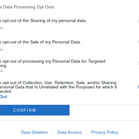
l Data Processing Opt Outs
o opt-out of the Sharing of my personal data.
eciso a trovare l’ex moglie, si è avventurato
In
 scooter, armato del suddetto coltello. I militari
a che potesse commettere ulteriori violenze. Il
o opt-out of the Sale of my Personal Data.
In
ezza, in attesa di giudizio. Dovrà rispondere di
to e minaccia aggravata, reati che hanno
to opt-out of processing my Personal Data for Targeted
ing.
ben più gravi.
In
o opt-out of Collection, Use, Retention, Sale, and/or Sharing
ersonal Data that Is Unrelated with the Purposes for which it
lected.
cedeoggi
Torre del greco
Out
CONFIRM
ia un commento
Data Deletion
Data Access
Privacy Policy