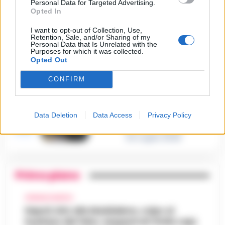
Personal Data for Targeted Advertising.
Castellammare, omicidio
Opted In
Tommasino, il pentito accusa:
3
«Fu eliminato per proteggere
un intoccabile»
I want to opt-out of Collection, Use,
Retention, Sale, and/or Sharing of my
24 Luglio 2026
Personal Data that Is Unrelated with the
Purposes for which it was collected.
Castellammare, il registro
Opted Out
segreto delle determine che
4
«nutriva» i clan
CONFIRM
28 Luglio 2026
Castellammare, «Ti faccio
diventare la regina delle
vendite»: le intercettazioni
5
Data Deletion
Data Access
Privacy Policy
che incastrano i fedelissimi
del boss Carolei
24 Luglio 2026
Primo piano
CRONACA NAPOLI
Napoli, bitz alla Maddalena, colpo al
business del falso: sequestrati 3mila capi,