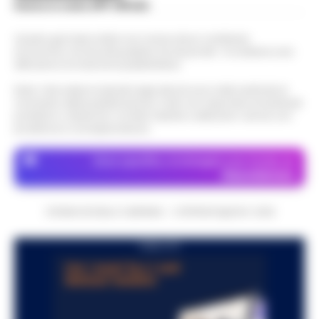
Scarica la nostra APP Ufficiale
Questo giornale inoltre non riceve alcun contributo
economico né da enti pubblici né da privati . Si sostiene solo
attraverso le inserzioni pubblicitarie.
Nota: I link esterni indicati negli articoli sono stati verificati al
momento della pubblicazione. Il sito non risponde di eventuali
problemi o disservizi: si invita l’utente a utilizzare i servizi con
prudenza e consapevolezza.
Dove specifico, le immagini sono fornite da
Depositphotos
CRONACHE DELLA CAMPANIA - COPYRIGHT@2014-2026
PUBBLICITA