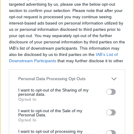
targeted advertising by us, please use the below opt-out
section to confirm your selection. Please note that after your
TAGS
Autofficina
CronacheNews
Nola
Pozzuoli
opt-out request is processed you may continue seeing
Succedeoggi
interest-based ads based on personal information utilized by
us or personal information disclosed to third parties prior to
your opt-out. You may separately opt-out of the further
Lascia un commento
disclosure of your personal information by third parties on the
IAB’s list of downstream participants. This information may
also be disclosed by us to third parties on the
IAB’s List of
Downstream Participants
that may further disclose it to other
third parties.
🔥 Più letti della settimana
Personal Data Processing Opt Outs
Carabiniere casertano suicida
in Liguria: anche la Procura
1
militare indaga per
I want to opt-out of the Sharing of my
istigazione
personal data.
Opted In
27 Luglio 2026
I want to opt-out of the Sale of my
Omicidio Luca Esposito, la
Personal Data.
confessione dell’assassino:
2
«L’ho ucciso per punizione»
Opted In
26 Luglio 2026
I want to opt-out of processing my