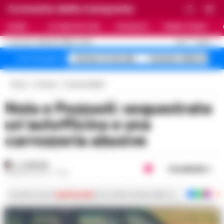
Cronache della Campania
HOME
ULTIME NOTIZIE
CRONACA
PRIMO PIANO
C
25.4
NAPOLI
8 AGOSTO 2026 - 07:36
AGGIORNAMENTO :
Arzano Corte dei
Caivano milioni fan
Temi del giorno
Home
Cronaca
Cronaca Napoli
Nola e Pozzuoli: sequestrate
un’autofficina e una
carrozzeria abusive
A. CARLINO
Condividi
8 MAGGIO 2024 - 15:22
Iscriviti ai nostri
canali social
per le ultime notizie dalla Campania con notizi