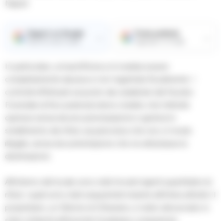
Napoli.
Seguici su Google
Fonte preferita
→
→
Ricevi le nostre notizie
Aggiungici su Google
In particolare, un’autofficina si è rivelata essere
completamente abusiva e non registrata fiscalmente. I
controlli effettuati sul posto dai carabinieri del Nucleo
Forestale di Roccarainola hanno rivelato che l’attività
operava senza alcuna autorizzazione e gestiva lo
smaltimento dei rifiuti, sia pericolosi che non, in modo
illegale, senza documentazione che ne attestasse la
destinazione.
All’interno del locale sono stati trovati ingenti quantitativi di
rifiuti, i quali sono stati sequestrati insieme all’intera attività. Il
proprietario, un 32enne di Ottaviano, è stato denunciato in
stato di libertà all’Autorità Giudiziaria competente.