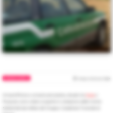
Rifiuti tossici scaricati a Giugliano
CRONACA NAPOLI
Tempo di lettura
1
min
Un’autofficina e un’autocarrozzeria, situate tra
Nola
e
Pozzuoli, sono state scoperte in violazione delle norme
ambientali dai militari del Gruppo Carabinieri Forestali di