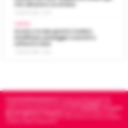
otto denunce e un arresto
7 AGOSTO 2026 - 22:19
CAMPANIA
Scontro tra due gozzi in Costiera
Amalfitana, passeggeri costretti a
tuffarsi in mare
7 AGOSTO 2026 - 19:24
Cronachedellacampania.it
fondato nel 2015, è il giornale
indipendente di riferimento per le
Cronache di Napoli
, sulla
politica, sui fatti del giorno e le storie della
Campania
.
Tra i primi
giornali digitali in Campania
segue anche le notizie il calcio
Napoli e dello sport in Campania. Racconta la Cronaca di Napoli,
Caserta, Avellino e Benevento.