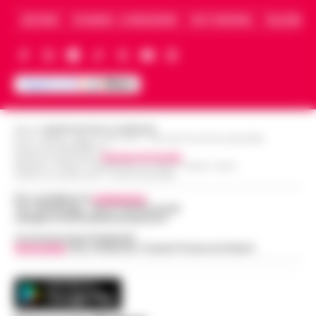
ARCHIVIO
CHI SIAMO – LA REDAZIONE
FACT CHECKING
COLLABORA
Editore
CRONACHE DELLA CAMPANIA
R.O.C.: 030531 - Reg. N. 1301/ 2016 - Tribunale Torre Annunziata (NA)
Partita IVA IT08642881216
Direttore Responsabile:
Giuseppe Del Gaudio
Redazioni : Scafati / Castellammare di Stabia / Caserta / Sarno
Indirizzo Via Sardoncelli 115 Boscoreale (NA)
Per contattare la
redazione
:
Tel / Whatsapp : 334.12.78.004 email:
web@cronachedellacampania.it
Concessionaria Pubblicità
Vivimedia
| Sky | Addendo | Teads | Presscommtech