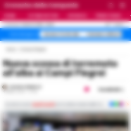
Cronache della Campania
HOME
ULTIME NOTIZIE
CRONACA
PRIMO PIANO
C
30
NAPOLI
8 AGOSTO 2026 - 09:06
AGGIORNAMENTO :
Arzano Corte dei
Caivano milioni fan
Temi del giorno
Home
Cronaca Flegrea
Nuova scossa di terremoto
all’alba ai Campi Flegrei
ROSARIA FEDERICO
Condividi
4 APRILE 2024 - 07:42
Iscriviti ai nostri
canali social
per le ultime notizie dalla Campania con notizi