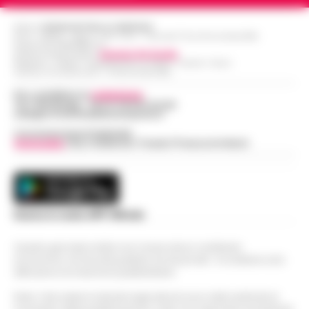
Editore
CRONACHE DELLA CAMPANIA
R.O.C.: 030531 - Reg. N. 1301/ 2016 - Tribunale Torre Annunziata (NA)
Partita IVA IT08642881216
Direttore Responsabile:
Giuseppe Del Gaudio
Redazioni : Scafati / Castellammare di Stabia / Caserta / Sarno
Indirizzo Via Sardoncelli 115 Boscoreale (NA)
Per contattare la
redazione
:
Tel / Whatsapp : 334.12.78.004 email:
web@cronachedellacampania.it
Concessionaria Pubblicità
Vivimedia
| Sky | Addendo | Teads | Presscommtech
Scarica la nostra APP Ufficiale
Questo giornale inoltre non riceve alcun contributo
economico né da enti pubblici né da privati . Si sostiene solo
attraverso le inserzioni pubblicitarie.
Nota: I link esterni indicati negli articoli sono stati verificati al