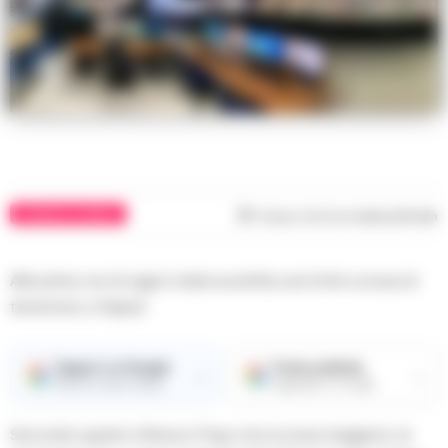
CRONACA FLEGREA
Tempo di lettura
meno di 1
min
Alle prime ore di oggi è stata avvertita una forte scossa di
terremoto a Napoli.
Seguici su Google
Fonte preferita
→
→
Ricevi le nostre notizie
Aggiungici su Google
Secondo quanto riferisce l’Ingv, la la scossa maggiore, di