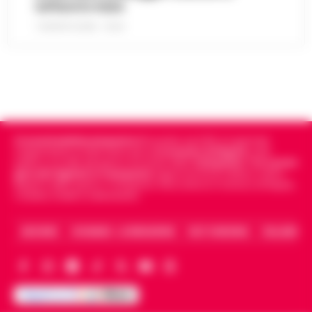
tuffarsi in mare
7 AGOSTO 2026 - 19:24
Cronachedellacampania.it
fondato nel 2015, è il giornale
indipendente di riferimento per le
Cronache di Napoli
, sulla
politica, sui fatti del giorno e le storie della
Campania
.
Tra i primi
giornali digitali in Campania
segue anche le notizie il calcio
Napoli e dello sport in Campania. Racconta la Cronaca di Napoli,
Caserta, Avellino e Benevento.
ARCHIVIO
CHI SIAMO – LA REDAZIONE
FACT CHECKING
COLLABORA