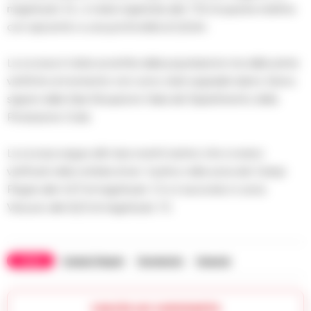
magnitudo 3.2., è stata registrata alle 7.32 di questa mattina
con epicentro a una profondità di 2,6 km.
La scossa è stata avvertita dalla popolazione ma dalle prime
verifiche al momento non sono stati segnalati danni, fanno
sapere dalla Sala Situazione Italia del Dipartimento della
Protezione Civile.
La scossa segue altri due eventi sismici che si erano
verificati nella nottata di ieri. Il primo nella zona dei Campi
Flegrei alle 4,37 di magnitudo 1.2 e il secondo in zona
Vesuvio alle 6,23 di magnitudo 1.5.
TAGS
Campi flegrei
Terremoto
Vesuvio
Lascia un commento