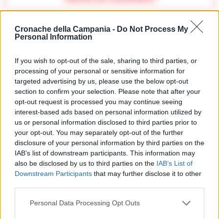
Cronache della Campania -
Do Not Process My
Personal Information
🔥 Più letti della settimana
If you wish to opt-out of the sale, sharing to third parties, or
Carabiniere casertano suicida
in Liguria: anche la Procura
processing of your personal or sensitive information for
1
militare indaga per
targeted advertising by us, please use the below opt-out
istigazione
section to confirm your selection. Please note that after your
27 Luglio 2026
opt-out request is processed you may continue seeing
Omicidio Luca Esposito, la
interest-based ads based on personal information utilized by
confessione dell’assassino:
2
us or personal information disclosed to third parties prior to
«L’ho ucciso per punizione»
your opt-out. You may separately opt-out of the further
26 Luglio 2026
disclosure of your personal information by third parties on the
Castellammare, omicidio
IAB’s list of downstream participants. This information may
Tommasino, il pentito accusa:
also be disclosed by us to third parties on the
IAB’s List of
3
«Fu eliminato per proteggere
Downstream Participants
that may further disclose it to other
un intoccabile»
third parties.
24 Luglio 2026
Castellammare, il registro
Personal Data Processing Opt Outs
segreto delle determine che
4
«nutriva» i clan