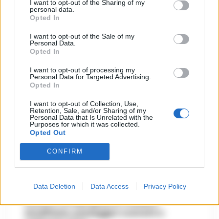
I want to opt-out of the Sharing of my
28 Luglio 2026
personal data.
Opted In
Castellammare, «Ti faccio
diventare la regina delle
I want to opt-out of the Sale of my
vendite»: le intercettazioni
5
Personal Data.
che incastrano i fedelissimi
Opted In
del boss Carolei
24 Luglio 2026
I want to opt-out of processing my
Personal Data for Targeted Advertising.
Opted In
Primo piano
I want to opt-out of Collection, Use,
Retention, Sale, and/or Sharing of my
Personal Data that Is Unrelated with the
CRONACA NAPOLI
Purposes for which it was collected.
Opted Out
Napoli, bitz alla Maddalena, colpo al
business del falso: sequestrati 3mila capi,
CONFIRM
otto denunce e un arresto
7 AGOSTO 2026 - 22:19
Data Deletion
Data Access
Privacy Policy
CAMPANIA
Scontro tra due gozzi in Costiera
Amalfitana, passeggeri costretti a