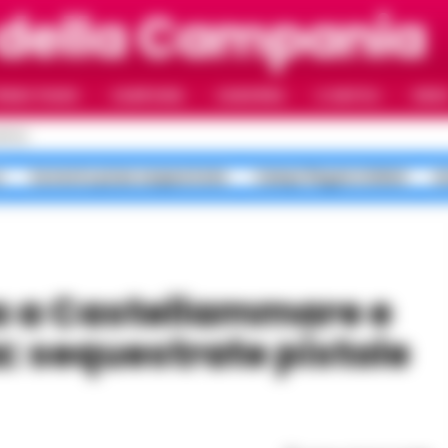
 della Campania
RIMO PIANO
CAMPANIA
CAMORRA
IL NAPOLI
VIDE
APOLI
o
Sorrento pizze sequestrate
Campi Flegrei sfollati
m
: sequestrate pistole