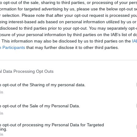
to opt-out of the sale, sharing to third parties, or processing of your per
formation for targeted advertising by us, please use the below opt-out s
e Crimine Campania, le Unità Operative di Polizia
r selection. Please note that after your opt-out request is processed y
ofile, la Polizia Stradale e la Polizia Scientifica.
eing interest-based ads based on personal information utilized by us or
disclosed to third parties prior to your opt-out. You may separately opt-
losure of your personal information by third parties on the IAB’s list of
etropolitana hanno partecipato all’operazione.
. This information may also be disclosed by us to third parties on the
IA
lli di polizia amministrativa ad attività
Participants
that may further disclose it to other third parties.
orio.
l Data Processing Opt Outs
o opt-out of the Sharing of my personal data.
In
pesa sullo scioglimento del Comune
o opt-out of the Sale of my Personal Data.
In
rsonale della Guardia di Finanza con la
to opt-out of processing my Personal Data for Targeted
iego di Napoli, del Gruppo di Torre Annunziata,
ing.
In