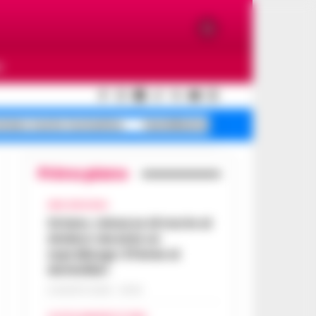
O
istero morte Costantino
Castellammare alloggi sgomberi
Primo piano
AREA VESUVIANA
Striano, minacce di morte al
sindaco durante un
sopralluogo: 67enne ai
domiciliari
6 AGOSTO 2026 - 09:43