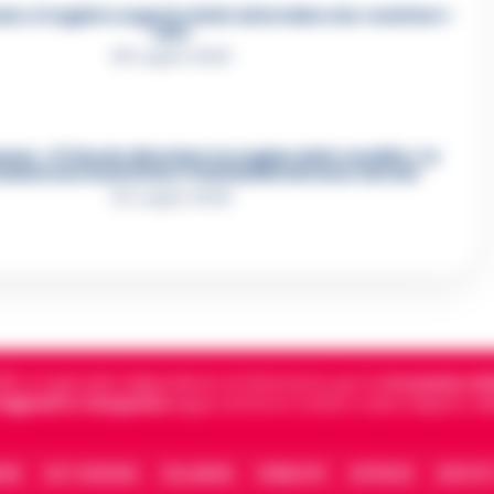
e, il registro segreto delle determine che «nutriva» i
clan
28 Luglio 2026
re, «Ti faccio diventare la regina delle vendite»: le
azioni che incastrano i fedelissimi del boss Carolei
24 Luglio 2026
5, è il giornale indipendente di riferimento per le
Cronache di 
 digitali in Campania
segue anche le notizie il calcio Napoli e 
IONE
FACT CHECKING
COLLABORA
PUBBLICITÀ
NOTIFICHE
CONTATT