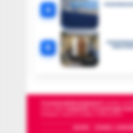
Castellammar
4
Castellamma
5
intercett
Cronachedellacampania.it
fondato nel 201
storie della
Campania
.
Tra i primi giornali
di Napoli, Caserta, Avellino e Benevento.
ARCHIVIO
CHI SIAMO – LA REDAZ