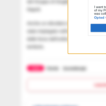
del Gruppo di Giugliano in Campania, 2 
I want t
Napoli.
of my P
was col
Opted 
Anche un elicottero della Sezione Aere
stato impiegato nell’attività. I risulta
delle forze dell’ordine nel contrasto alla
territorio.
TAGS
Pistole
Succedeoggi
Lasc