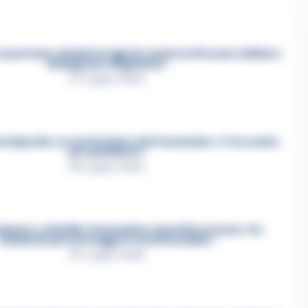
asertano suicida in Liguria: anche la Procura militare
indaga per istigazione
27 Luglio 2026
a Esposito, la confessione dell’assassino: «L’ho ucciso
per punizione»
26 Luglio 2026
mmare, omicidio Tommasino, il pentito accusa: «Fu
eliminato per proteggere un intoccabile»
24 Luglio 2026