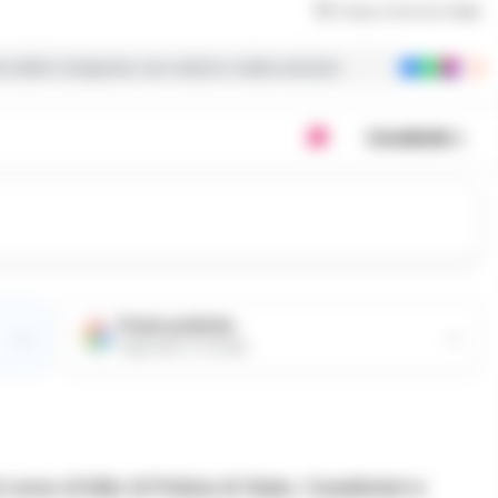
Tempo di lettura
1
min
ie dalla Campania con notizie e video esclusivi
Condividi
Fonte preferita
→
→
Aggiungici su Google
rso di blitz di Polizia di Stato, Carabinieri e