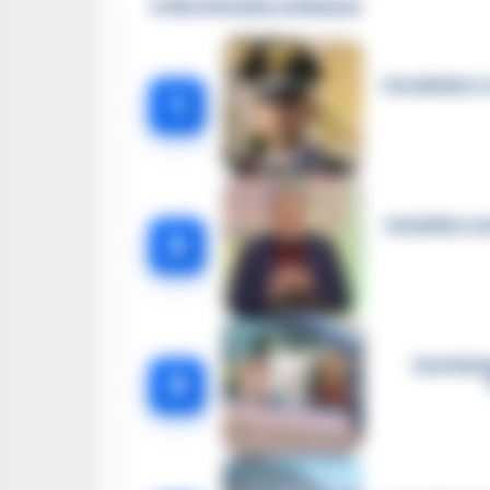
🔥 Più letti della settimana
Carabiniere c
1
Omicidio Luc
2
Castella
3