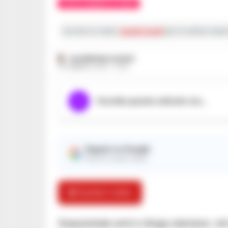
CASTELLAMMARE DI STABIA
Iscriviti ai nostri
canali social
per le ultime notiz
GIUSEPPE DEL GAUDIO
23 FEBBRAIO 2024 - 13:50
Ascolta questo articolo ora...
Seguici su Google
Ricevi le nostre notizie
🎬 Guarda il video
Sequestrate armi e droga stamane, nel co