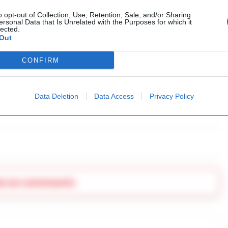
unità cinofile e personale del Nucleo Pef di
o opt-out of Collection, Use, Retention, Sale, and/or Sharing
ersonal Data that Is Unrelated with the Purposes for which it
lected.
Out
a del Reparto Operativo Aeronavale di Napoli è
CONFIRM
ti dell’operazione congiunta confermano l’impegno
 criminalità e nell’assicurare la sicurezza sul
Data Deletion
Data Access
Privacy Policy
ia un commento