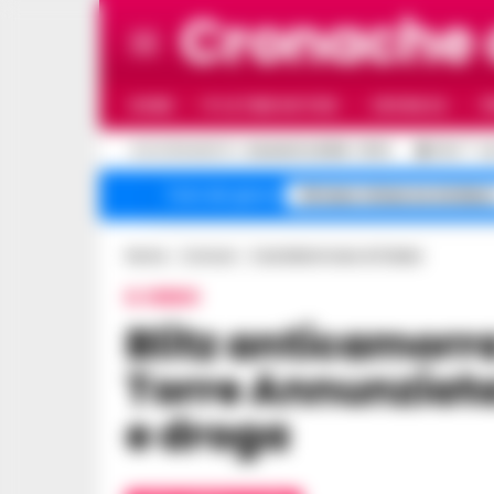
Cronache
HOME
ULTIME NOTIZIE
CRONACA
P
C
AGGIORNAMENTO :
6 AGOSTO 2026 - 10:12
30.3
N
Striano minacce sindac
Temi del giorno
Home
Comuni
Castellammare di Stabia
IL VIDEO
Blitz anticamorra a Castellammare e
Torre Annunziata
e droga