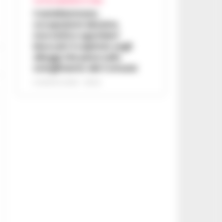
CASTELLAMMARE DI STABIA
Castellammare,
occupazioni abusive,
morosità e sgomberi
bloccati: il capitolo sugli
alloggi che pesa sullo
scioglimento del Comune
6 AGOSTO 2026 - 06:54