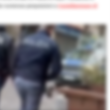
to numerose perquisizioni a
Castellammare di