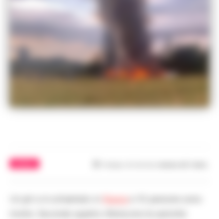
MONDO
Tempo di lettura
meno di 1
min.
Un jet si è schiantato in
Russia
e 10 persone sono
morte. Secondo quanto riferiscono le autorità