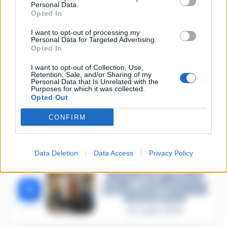
istigazione
Personal Data.
Opted In
27 Luglio 2026
Omicidio Luca Esposito, la
I want to opt-out of processing my
confessione dell’assassino:
Personal Data for Targeted Advertising.
2
«L’ho ucciso per punizione»
Opted In
26 Luglio 2026
I want to opt-out of Collection, Use,
Retention, Sale, and/or Sharing of my
Castellammare, omicidio
Personal Data that Is Unrelated with the
Tommasino, il pentito
Purposes for which it was collected.
3
accusa: «Fu eliminato per
Opted Out
proteggere un intoccabile»
24 Luglio 2026
CONFIRM
Castellammare, il registro
segreto delle determine
4
che «nutriva» i clan
Data Deletion
Data Access
Privacy Policy
28 Luglio 2026
Castellammare, «Ti faccio
diventare la regina delle
vendite»: le intercettazioni
5
che incastrano i fedelissimi
del boss Carolei
24 Luglio 2026