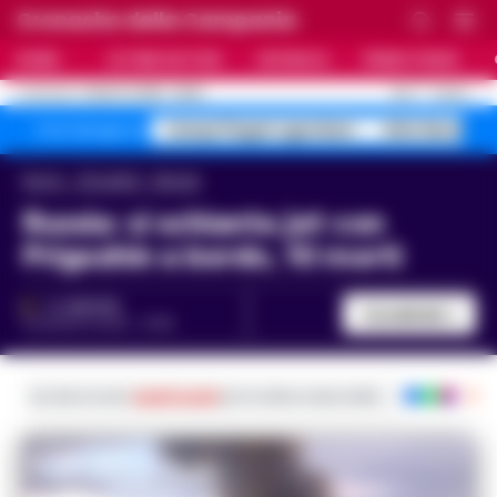
Cronache della Campania
HOME
ULTIME NOTIZIE
CRONACA
PRIMO PIANO
C
26.3
NAPOLI
9 AGOSTO 2026 - 05:53
AGGIORNAMENTO :
Campi Flegrei sgomberi
blitz Nerano s
Temi del giorno
Home
Attualità
Mondo
Russia: si schianta jet con
Prigozhin a bordo, 10 morti
A. CARLINO
Condividi
23 AGOSTO 2023 - 21:08
Iscriviti ai nostri
canali social
per le ultime notizie dalla Campania con noti