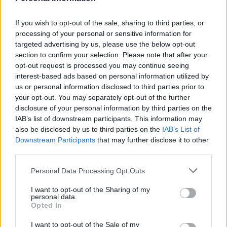
Wagner Yevgeny Prigozhin precipitato oggi in
If you wish to opt-out of the sale, sharing to third parties, or
Russia ci sarebbe stato anche il suo numero due e
processing of your personal or sensitive information for
co-fondatore del gruppo mercenario, Dmitry Utkin.
targeted advertising by us, please use the below opt-out
section to confirm your selection. Please note that after your
Lo scrive il Kyiv Post che cita canali Telegram russi,
opt-out request is processed you may continue seeing
anche se non ci sono conferme ufficiali.
interest-based ads based on personal information utilized by
us or personal information disclosed to third parties prior to
your opt-out. You may separately opt-out of the further
disclosure of your personal information by third parties on the
TAGS
Russia
IAB’s list of downstream participants. This information may
also be disclosed by us to third parties on the
IAB’s List of
Downstream Participants
that may further disclose it to other
Lascia un commento
third parties.
Personal Data Processing Opt Outs
🔥 Più letti della settimana
I want to opt-out of the Sharing of my
personal data.
Opted In
Carabiniere casertano
suicida in Liguria: anche la
1
Procura militare indaga per
I want to opt-out of the Sale of my