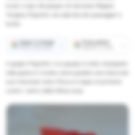
locali, il capo del gruppo di mercenari Wagner,
Yevgeny Prigozhin, era sulla lista dei passeggeri a
bordo.
Seguici su Google
Fonte preferita
→
→
Ricevi le nostre notizie
Aggiungici su Google
A giugno Prigozhin, il cui gruppo è stato impegnato
nella guerra in Ucraina, aveva guidato una marcia dei
suoi mercenari verso Mosca in segno di protesta
contro i vertici della Difesa russa.