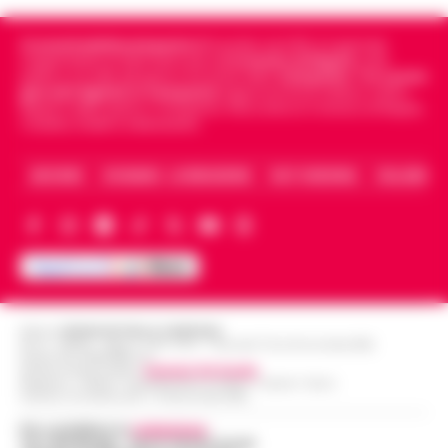
Cronachedellacampania.it
fondato nel 2015, è il giornale
indipendente di riferimento per le
Cronache di Napoli
, sulla
politica, sui fatti del giorno e le storie della
Campania
.
Tra i primi
giornali digitali in Campania
segue anche le notizie il calcio
Napoli e dello sport in Campania. Racconta la Cronaca di Napoli,
Caserta, Avellino e Benevento.
ARCHIVIO
CHI SIAMO – LA REDAZIONE
FACT CHECKING
COLLABORA
Editore
CRONACHE DELLA CAMPANIA
R.O.C.: 030531 - Reg. N. 1301/ 2016 - Tribunale Torre Annunziata (NA)
Partita IVA IT08642881216
Direttore Responsabile:
Giuseppe Del Gaudio
Redazioni : Scafati / Castellammare di Stabia / Caserta / Sarno
Indirizzo Via Sardoncelli 115 Boscoreale (NA)
Per contattare la
redazione
:
Tel / Whatsapp : 334.12.78.004 email: