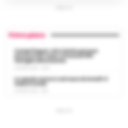
PUBBLICITA
Primo piano
Campi Flegrei, oltre 2mila persone
ancora fuori casa: a Pozzuoli 813
famiglie allontanate
8 AGOSTO 2026 - 22:56
Lo squalo azzurro nel mare di Amalfi: il
video è virale
8 AGOSTO 2026 - 13:35
PUBBLICITA