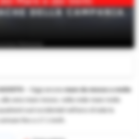
evisioni Meteomar
 AGOSTO
– Oggi ancora
mare da mosso a molto
io, alla sera mare mosso, nella notte mare molto
adranti sud occidentali nell’arco di tutta la
arrivare fino a 17.1 km/h.