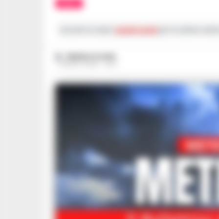
METEO
Iscriviti ai nostri
canali social
per le ultime notiz
ERMINIA IULIANO
7 AGOSTO 2023 - 12:57