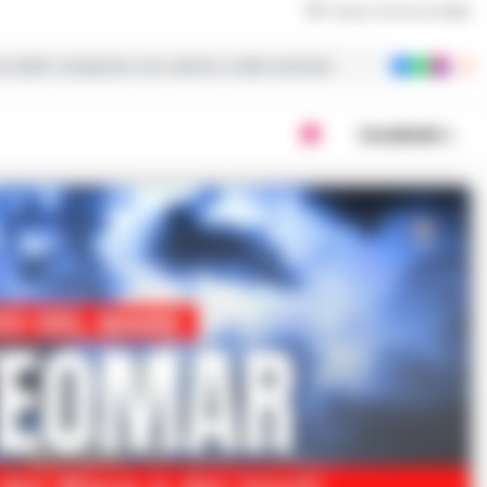
Tempo di lettura
2
min
ie dalla Campania con notizie e video esclusivi
Condividi