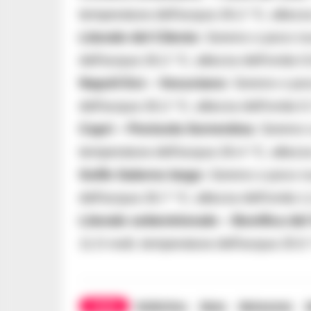
temperatura dell’acqua 26.2 °C, altezz
Litorale del Cilento
: Sereno o poco nu
dell’acqua 26.2 °C, altezza dell’onda 
Napoli Est – Vesuviano
: Sereno o po
dell’acqua 26.2 °C, altezza dell’onda 
Capri – Penisola Sorrentina
: Sereno 
temperatura dell’acqua 26.4 °C, altezz
Golfo Salerno largo
: Sereno o poco n
dell’acqua 26.7 °C, altezza dell’onda 
Litorale settentrionale – Bonifica del
11.5 nodi, temperatura dell’acqua 25.5
TAGS
Bollettino
Mare
Meteomar