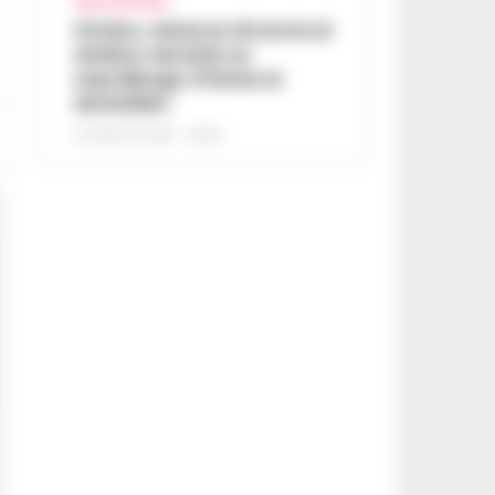
AREA VESUVIANA
Striano, minacce di morte al
sindaco durante un
sopralluogo: 67enne ai
domiciliari
6 AGOSTO 2026 - 09:43