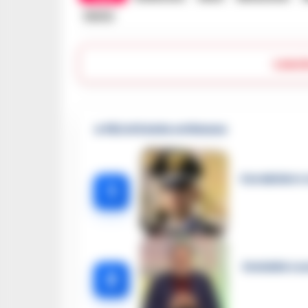
Vento
Lasc
🔥 Più letti della settimana
Carabiniere c
1
Omicidio Luc
2