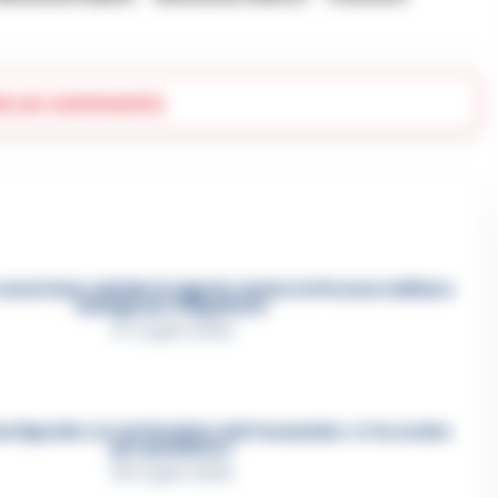
ia un commento
asertano suicida in Liguria: anche la Procura militare
indaga per istigazione
27 Luglio 2026
a Esposito, la confessione dell’assassino: «L’ho ucciso
per punizione»
26 Luglio 2026