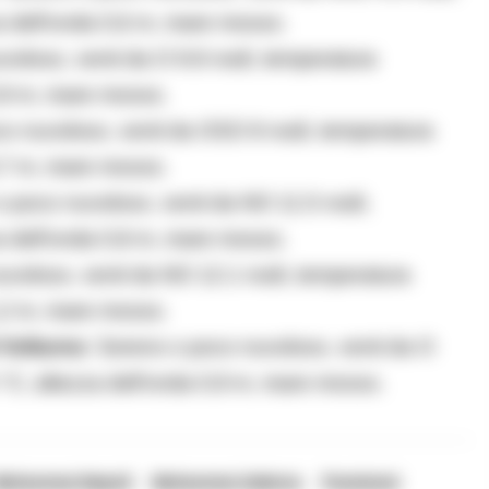
a dell’onda 0,6 m, mare mosso.
voloso, venti da O 9.8 nodi, temperatura
0,9 m, mare mosso.
co nuvoloso, venti da OSO 8 nodi, temperatura
0,7 m, mare mosso.
o poco nuvoloso, venti da NO 11.5 nodi,
a dell’onda 0,8 m, mare mosso.
uvoloso, venti da NO 12.1 nodi, temperatura
1,2 m, mare mosso.
 Volturno
: Sereno o poco nuvoloso, venti da O
 °C, altezza dell’onda 0,9 m, mare mosso.
Meteomar Napoli
Meteomar Salerno
Previsioni