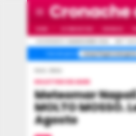
Cronache
HOME
ULTIME NOTIZIE
CRONACA
P
C
AGGIORNAMENTO :
6 AGOSTO 2026 - 21:44
26.5
NAPO
Campi Flegrei emergenz
Temi del giorno
Home
Meteo
BOLLETTINO DEL MARE
Meteomar Napoli , ancora MARE
MOLTO MOSSO. Le 
Agosto