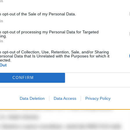
In
ti da OSO 8.8 nodi, temperatura dell’acqua 26.4
o opt-out of the Sale of my Personal Data.
so.
In
 venti da O 12 nodi, temperatura dell’acqua 26.5
to opt-out of processing my Personal Data for Targeted
o mosso.
ing.
In
ampie schiarite, venti da O 13.7 nodi, temperatura
o opt-out of Collection, Use, Retention, Sale, and/or Sharing
2 m, mare molto mosso.
ersonal Data that Is Unrelated with the Purposes for which it
lected.
 Volturno
: Sereno o poco nuvoloso, venti da ENE
Out
 °C, altezza dell’onda 1,5 m, mare molto mosso.
CONFIRM
Data Deletion
Data Access
Privacy Policy
uvoloso, venti da ONO 10.7 nodi, temperatura
1 m, mare mosso.
: Sereno o poco nuvoloso, venti da NNO 9.9 nodi,