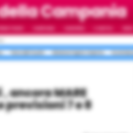
 della Campania
RIMO PIANO
CAMPANIA
CAMORRA
IL NAPOLI
VIDE
LI
a
Terra dei Fuochi
Sistema Caprio Caserta
Scommess
previsioni 7 e 8