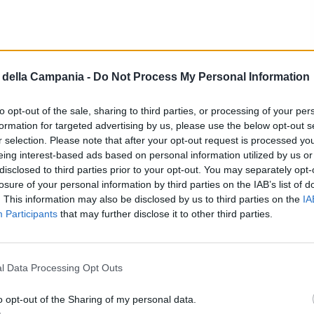
della Campania -
Do Not Process My Personal Information
to opt-out of the sale, sharing to third parties, or processing of your per
formation for targeted advertising by us, please use the below opt-out s
r selection. Please note that after your opt-out request is processed y
eing interest-based ads based on personal information utilized by us or
disclosed to third parties prior to your opt-out. You may separately opt-
losure of your personal information by third parties on the IAB’s list of
voloso, venti da O 11.1 nodi, temperatura
. This information may also be disclosed by us to third parties on the
IA
7 m, mare molto mosso.
Participants
that may further disclose it to other third parties.
: Sereno o poco nuvoloso, venti da SSO 9.2 nodi,
a dell’onda 0,9 m, mare mosso.
l Data Processing Opt Outs
iarite, venti da SO 10.4 nodi, temperatura
o opt-out of the Sharing of my personal data.
1,4 m, mare molto mosso.