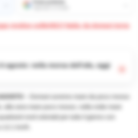
Fonte preferita
→
→
Aggiungici su Google
gge residue sull&#8217;Italia: da domani torna
 AGOSTO
– Domani avremo mare da poco mosso
lio, alla sera mare poco mosso, nella notte mare
adranti nord orientali per tutto il giorno con
a 12.1 km/h.