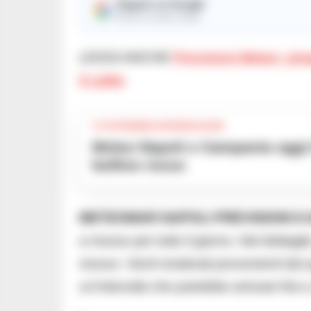
Seguici su Google
Ricevi le nostre notizie
LEGGI ANCHE
Previsioni Meteo, pio
il caldo
TI POTREBBE INTERESSARE
Meteo Napoli e Campania oggi 6 agosto: nella morsa dell’afa, oggi
bollino rosso
METEOMAR NAPOLI PREVISIONI 8
a mosso per tutto il giorno. Nel dettag
mosso. Venti moderati provenienti dai qu
un’intensità che potrebbe arrivare fino 