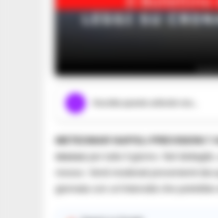
Le pr
Ascolta questo articolo ora...
METEOMAR NAPOLI PREVISIONI 7
mosso
per tutto il giorno. Nel dettagl
mosso. Venti moderati provenienti dai qu
giornata con un’intensità che potrebbe 