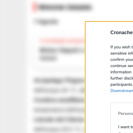
Meteomar Campania
7 Agosto
Cronache 
TI POTREBBE INTERESSARE
If you wish 
Meteo Napoli e Campania per oggi 5 agosto: giornata da bollino
sensitive in
rosso
confirm you
continue se
information 
further disc
Arcipelago Flegreo
: Sereno o poco nu
participants
dell’acqua 26 °C, altezza dell’onda 1,
Downstream 
Costiera amalfitana – Piana del Sele
temperatura dell’acqua 26.5 °C, altezz
Persona
Litorale del Cilento
: Nubi sparse e sch
I want t
dell’acqua 26.5 °C, altezza dell’onda 