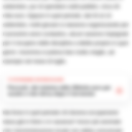
settembre, pur di spendere soldi pubblici, circa 40
mila euro. Eppure in quel periodo, dal 03 al 10
settembre, molti giovani si staranno organizzando per
il prossimo anno scolastico, alcuni saranno impegnati
per il recupero delle discipline a debito proprio in quei
giorni. Insomma si poteva fare molto meglio, ad
esempio nel mese di luglio.
TI POTREBBE INTERESSARE
Pozzuoli, dal sistema edile 263mila euro per
scuole e rete idrica dopo il terremoto
Ma forse in quel periodo chi doveva occuparsene
stava già in ferie o in vacanza? Ancor più anomalo
che l’amministrazione locale non abbia comunicato