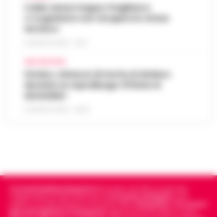
Caldo senza tregua, Pregliasco:
«L’organismo non recupera lo stress
termico»
6 AGOSTO 2026 - 10:57
AREA VESUVIANA
Striano, minacce di morte al sindaco
durante un sopralluogo: 67enne ai
domiciliari
6 AGOSTO 2026 - 09:43
Cronachedellacampania.it
fondato nel 2015, è il giornale
indipendente di riferimento per le
Cronache di Napoli
, sulla
politica, sui fatti del giorno e le storie della
Campania
.
Tra i primi
giornali digitali in Campania
segue anche le notizie il calcio