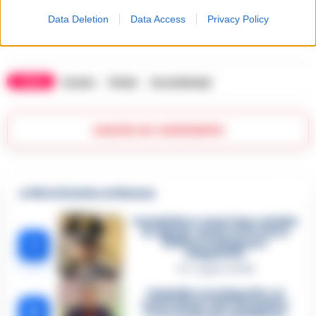
Data Deletion
Data Access
Privacy Policy
Claudio Galeazzi
TAGS
Arzano
Polizia
Succedeoggi
Lascia un commento
🔥 Più letti della settimana
Carabiniere casertano suicida
in Liguria: anche la Procura
1
militare indaga per
istigazione
27 Luglio 2026
Omicidio Luca Esposito, la
confessione dell’assassino:
2
«L’ho ucciso per punizione»