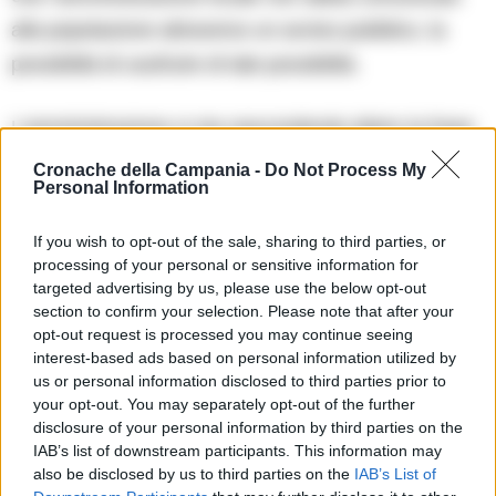
alla popolazione attraverso un avviso pubblico, la
possibilità di usufruire di tale possibilità.
L’amministrazione si sta nascondendo dietro la frase
scritta nella determinazione dirigenziale “le condizioni
Cronache della Campania -
Do Not Process My
Personal Information
di fragilità socio ambientali le cui problematiche sono
rilevate dai servizi sociali del territorio unitamente alle
If you wish to opt-out of the sale, sharing to third parties, or
strutture associative di prossimità sociale”.
processing of your personal or sensitive information for
targeted advertising by us, please use the below opt-out
section to confirm your selection. Please note that after your
Ad Arzano esistono i servizi sociali? Quanti
opt-out request is processed you may continue seeing
interest-based ads based on personal information utilized by
dipendenti svolgono la funzione di assistenti sociali?
us or personal information disclosed to third parties prior to
Esistono convenzioni tra l’ufficio dei servizi sociali e
your opt-out. You may separately opt-out of the further
disclosure of your personal information by third parties on the
le associazioni di Arzano? E chi sono queste
IAB’s list of downstream participants. This information may
associazioni? Da chi sono rappresentate queste
also be disclosed by us to third parties on the
IAB’s List of