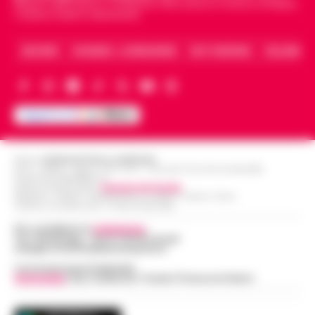
Napoli e dello sport in Campania. Racconta la Cronaca di Napoli,
Caserta, Avellino e Benevento.
ARCHIVIO
CHI SIAMO – LA REDAZIONE
FACT CHECKING
COLLABORA
Editore
CRONACHE DELLA CAMPANIA
R.O.C.: 030531 - Reg. N. 1301/ 2016 - Tribunale Torre Annunziata (NA)
Partita IVA IT08642881216
Direttore Responsabile:
Giuseppe Del Gaudio
Redazioni : Scafati / Castellammare di Stabia / Caserta / Sarno
Indirizzo Via Sardoncelli 115 Boscoreale (NA)
Per contattare la
redazione
:
Tel / Whatsapp : 334.12.78.004 email:
web@cronachedellacampania.it
Concessionaria Pubblicità
Vivimedia
| Sky | Addendo | Teads | Presscommtech