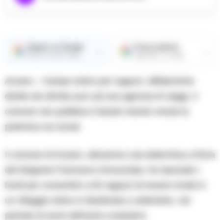
Seguici su Google
Fonte preferita
→
→
Ricevi le nostre notizie
Aggiungici su Google
Arzano – Campo estivo per ragazzi, affidamento
diretto da 40mila euro ad una agenzia di viaggi. Il
comune non pubblica il bando mentre monta la
polemica sui social.
Il comune di Arzano, attraverso una determina a firma
del dirigente Francesco Annunziata, ha stanziato i
fondi per consentire a 65 ragazzi di essere inviati in
un villaggio estivo in Basilicata a settembre, nel
periodo di avvio dell’anno scolastico.