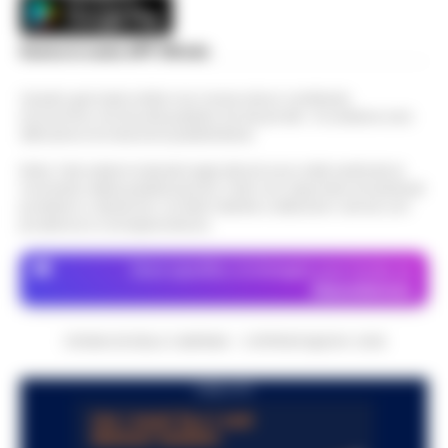
Scarica la nostra APP Ufficiale
Questo giornale inoltre non riceve alcun contributo
economico né da enti pubblici né da privati . Si sostiene solo
attraverso le inserzioni pubblicitarie.
Nota: I link esterni indicati negli articoli sono stati verificati al
momento della pubblicazione. Il sito non risponde di eventuali
problemi o disservizi: si invita l’utente a utilizzare i servizi con
prudenza e consapevolezza.
Dove specifico, le immagini sono fornite da
Depositphotos
CRONACHE DELLA CAMPANIA - COPYRIGHT@2014-2026
PUBBLICITA