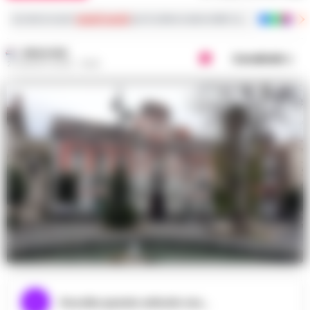
Iscriviti ai nostri
canali social
per le ultime notizie dalla Campania con notizi
REDAZIONE
Condividi
27 AGOSTO 2023 - 15:59
Ascolta questo articolo ora...