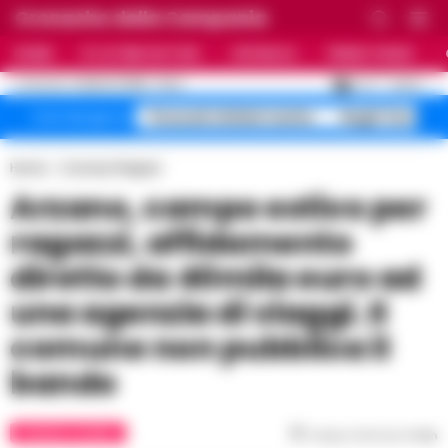
Cronache della Campania
HOME
ULTIME NOTIZIE
CRONACA
PRIMO PIANO
C
27.4
NAPOLI
6 AGOSTO 2026 - 21:44
AGGIORNAMENTO :
Pozzuoli sfollati rischio
Roghi Terra de
Temi del giorno
Home
Cronaca Flegrea
Arzano, campo estivo per
ragazzi, affidamento
diretto da 40mila euro ad
una agenzia di viaggi. Il
comune non pubblica il
bando
CRONACA FLEGREA
Tempo di lettura
1
min