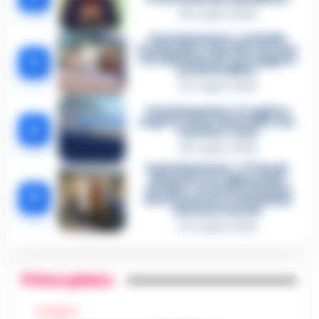
26 Luglio 2026
Castellammare, omicidio
Tommasino, il pentito accusa:
3
«Fu eliminato per proteggere
un intoccabile»
24 Luglio 2026
Castellammare, il registro
segreto delle determine che
4
«nutriva» i clan
28 Luglio 2026
Castellammare, «Ti faccio
diventare la regina delle
vendite»: le intercettazioni
5
che incastrano i fedelissimi
del boss Carolei
24 Luglio 2026
Primo piano
ATTUALITÀ