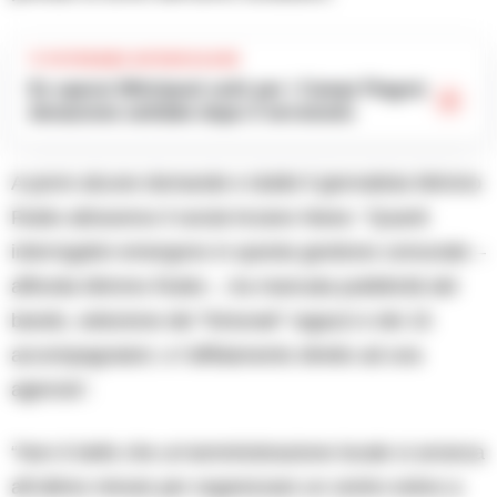
TI POTREBBE INTERESSARE
Ex operai Whirlpool uniti per i Campi Flegrei:
donazione solidale dopo il terremoto
A porre alcune domande e dubbi il giornalista Mimmo
Rubio attraverso il social Arzano News: “Quanti
interrogativi emergono in questa gestione comunale –
affonda Mimmo Rubio -, tra mancata pubblicità del
bando, selezione dei “fortunati” ragazzi e dei 15
accompagnatori, e l’affidamento diretto ad una
agenzia”.
“Non è bello che un’amministrazione locale si arranca
all’ultimo minuto per organizzare un centro estivo a