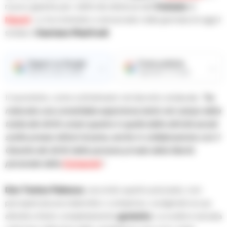
nuovo garante per i diritti dei detenuti del
Comune
di
Napoli
. Lo ha nominato e annunciato nella giornata di oggi il
sindaco
Gaetano Manfredi
.
Seguici su Google
Fonte preferita
→
→
Ricevi le nostre notizie
Aggiungici su Google
Il sacerdote, come sottolineato nel decreto sindacale,
“ha
maturato una consolidata esperienza tanto nel campo della
tutela dei diritti umani quanto in quella delle attività sociali
svolte presso istituti di pena, anche in collaborazione con il
Garante dei diritti delle persone private della libertà
personale della
Campania
“.
Don Tonino Palmese
, secondo quanto precisato, non
percepirà alcuna indennità o compenso, svolgendo la sua
attività a titolo completamente
gratuito
. La scelta è arrivata