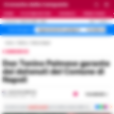
Cronache della Campania
HOME
ULTIME NOTIZIE
CRONACA
PRIMO PIANO
C
28.7
NAPOLI
7 AGOSTO 2026 - 22:19
AGGIORNAMENTO :
Superenalotto jackpot
Costiera Amal
Temi del giorno
Home
Politica
Politica Napoli
L'ANNUNCIO
Don Tonino Palmese garante
dei detenuti del Comune di
Napoli
GUSTAVO GENTILE
Condividi
29 GIUGNO 2023 - 11:30
Iscriviti ai nostri
canali social
per le ultime notizie dalla Campania con notizi