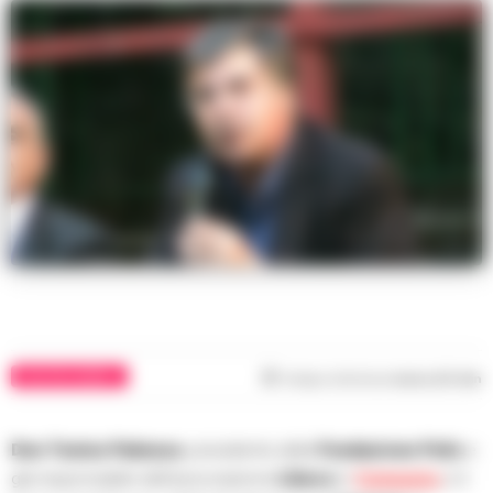
POLITICA NAPOLI
Tempo di lettura
meno di 1
min
Don Tonino Palmese
, presidente della
Fondazione Polis
e
già responsabile dell’associazione
Libera
in
Campania
, è il