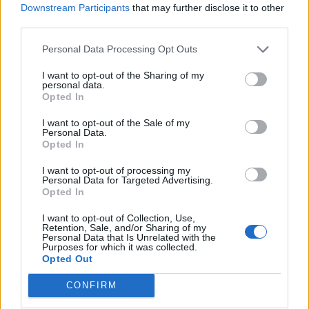
confessione dell’assassino:
2
Downstream Participants
that may further disclose it to other
«L’ho ucciso per punizione»
third parties.
26 Luglio 2026
Personal Data Processing Opt Outs
Castellammare, omicidio
Tommasino, il pentito accusa:
3
«Fu eliminato per proteggere
I want to opt-out of the Sharing of my
un intoccabile»
personal data.
24 Luglio 2026
Opted In
Castellammare, il registro
I want to opt-out of the Sale of my
segreto delle determine che
Personal Data.
4
«nutriva» i clan
Opted In
28 Luglio 2026
I want to opt-out of processing my
Castellammare, «Ti faccio
Personal Data for Targeted Advertising.
diventare la regina delle
Opted In
vendite»: le intercettazioni
5
che incastrano i fedelissimi
del boss Carolei
I want to opt-out of Collection, Use,
Retention, Sale, and/or Sharing of my
24 Luglio 2026
Personal Data that Is Unrelated with the
Purposes for which it was collected.
Opted Out
Primo piano
CONFIRM