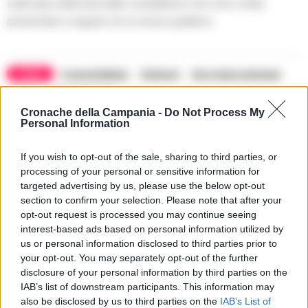
sulla base della lista delle candidature che sono state
presentate a seguito di un avviso pubblico.
TAGS
CronacheNews
Detenuti
Don tonino palmese
Napoli
Succedeoggi
Cronache della Campania -
Do Not Process My
Personal Information
Lascia un commento
If you wish to opt-out of the sale, sharing to third parties, or
processing of your personal or sensitive information for
targeted advertising by us, please use the below opt-out
section to confirm your selection. Please note that after your
🔥 Più letti della settimana
opt-out request is processed you may continue seeing
Carabiniere casertano suicida
interest-based ads based on personal information utilized by
in Liguria: anche la Procura
us or personal information disclosed to third parties prior to
1
militare indaga per
your opt-out. You may separately opt-out of the further
istigazione
disclosure of your personal information by third parties on the
27 Luglio 2026
IAB’s list of downstream participants. This information may
Omicidio Luca Esposito, la
also be disclosed by us to third parties on the
IAB’s List of