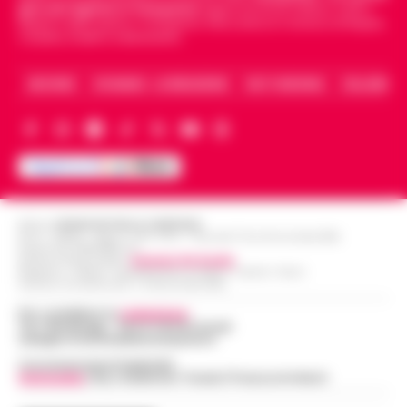
giornali digitali in Campania
segue anche le notizie il calcio
Napoli e dello sport in Campania. Racconta la Cronaca di Napoli,
Caserta, Avellino e Benevento.
ARCHIVIO
CHI SIAMO – LA REDAZIONE
FACT CHECKING
COLLABORA
Editore
CRONACHE DELLA CAMPANIA
R.O.C.: 030531 - Reg. N. 1301/ 2016 - Tribunale Torre Annunziata (NA)
Partita IVA IT08642881216
Direttore Responsabile:
Giuseppe Del Gaudio
Redazioni : Scafati / Castellammare di Stabia / Caserta / Sarno
Indirizzo Via Sardoncelli 115 Boscoreale (NA)
Per contattare la
redazione
:
Tel / Whatsapp : 334.12.78.004 email:
web@cronachedellacampania.it
Concessionaria Pubblicità
Vivimedia
| Sky | Addendo | Teads | Presscommtech