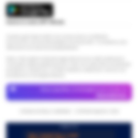
Scarica la nostra APP Ufficiale
Questo giornale inoltre non riceve alcun contributo
economico né da enti pubblici né da privati . Si sostiene solo
attraverso le inserzioni pubblicitarie.
Nota: I link esterni indicati negli articoli sono stati verificati al
momento della pubblicazione. Il sito non risponde di eventuali
problemi o disservizi: si invita l’utente a utilizzare i servizi con
prudenza e consapevolezza.
Dove specifico, le immagini sono fornite da
Depositphotos
CRONACHE DELLA CAMPANIA - COPYRIGHT@2014-2026
PUBBLICITA