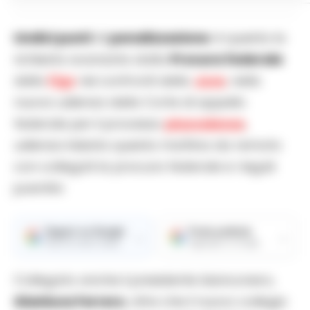
Undici punti
di
penalizzazione
: è questa la
richiesta avanzata dalla
Procura federale
della
Figc
nei confronti della
Juve
, nella
nuova udienza della Corte di appello
federale per il processo
plusvalenze
,
udienza iniziata questa mattina da remoto
con collegati la procura federale e i legali
juventini.
Seguici su Google
Fonte preferita
→
→
Ricevi le nostre notizie
Aggiungici su Google
Collegato anche il presidente bianconero,
Gianluca Ferrero
, oltre che il nuovo collegio