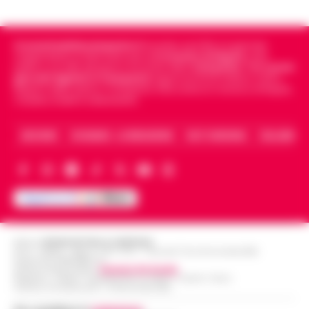
Cronachedellacampania.it
fondato nel 2015, è il giornale
indipendente di riferimento per le
Cronache di Napoli
, sulla
politica, sui fatti del giorno e le storie della
Campania
.
Tra i primi
giornali digitali in Campania
segue anche le notizie il calcio
Napoli e dello sport in Campania. Racconta la Cronaca di Napoli,
Caserta, Avellino e Benevento.
ARCHIVIO
CHI SIAMO – LA REDAZIONE
FACT CHECKING
COLLABORA
Editore
CRONACHE DELLA CAMPANIA
R.O.C.: 030531 - Reg. N. 1301/ 2016 - Tribunale Torre Annunziata (NA)
Partita IVA IT08642881216
Direttore Responsabile:
Giuseppe Del Gaudio
Redazioni : Scafati / Castellammare di Stabia / Caserta / Sarno
Indirizzo Via Sardoncelli 115 Boscoreale (NA)