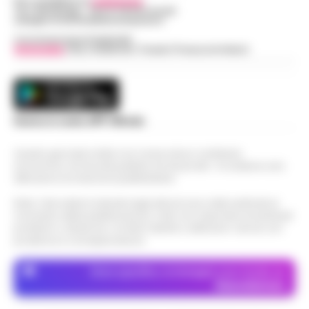
Per contattare la
redazione
:
Tel / Whatsapp : 334.12.78.004 email:
web@cronachedellacampania.it
Concessionaria Pubblicità
Vivimedia
| Sky | Addendo | Teads | Presscommtech
Scarica la nostra APP Ufficiale
Questo giornale inoltre non riceve alcun contributo
economico né da enti pubblici né da privati . Si sostiene solo
attraverso le inserzioni pubblicitarie.
Nota: I link esterni indicati negli articoli sono stati verificati al
momento della pubblicazione. Il sito non risponde di eventuali
problemi o disservizi: si invita l’utente a utilizzare i servizi con
prudenza e consapevolezza.
Dove specifico, le immagini sono fornite da
Depositphotos