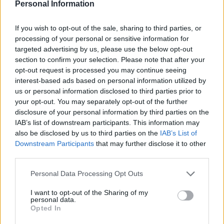
Personal Information
Daniela Marilungo
,
Francesco Roncaglio
ed
Enrico Vellano
. Si tratta dei consiglieri senza
If you wish to opt-out of the sale, sharing to third parties, or
delega per definire le responsabilità dei quali
processing of your personal or sensitive information for
targeted advertising by us, please use the below opt-out
il Collegio di Garanzia ha chiesto alla Corte
section to confirm your selection. Please note that after your
federale di rideterminare la sanzione alla
opt-out request is processed you may continue seeing
interest-based ads based on personal information utilized by
Juve.
us or personal information disclosed to third parties prior to
your opt-out. You may separately opt-out of the further
disclosure of your personal information by third parties on the
TAGS
Juve
Juventus
Penalizzazione
IAB’s list of downstream participants. This information may
also be disclosed by us to third parties on the
IAB’s List of
Downstream Participants
that may further disclose it to other
Lascia un commento
third parties.
Personal Data Processing Opt Outs
I want to opt-out of the Sharing of my
🔥 Più letti della settimana
personal data.
Opted In
Carabiniere casertano
suicida in Liguria: anche la