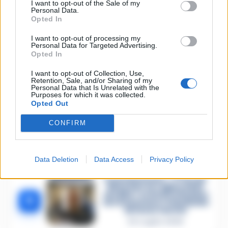
I want to opt-out of the Sale of my
1
Procura militare indaga per
Personal Data.
istigazione
Opted In
27 Luglio 2026
I want to opt-out of processing my
Omicidio Luca Esposito, la
Personal Data for Targeted Advertising.
confessione dell’assassino:
2
Opted In
«L’ho ucciso per punizione»
26 Luglio 2026
I want to opt-out of Collection, Use,
Retention, Sale, and/or Sharing of my
Castellammare, omicidio
Personal Data that Is Unrelated with the
Tommasino, il pentito
Purposes for which it was collected.
3
accusa: «Fu eliminato per
Opted Out
proteggere un intoccabile»
24 Luglio 2026
CONFIRM
Castellammare, il registro
segreto delle determine
4
che «nutriva» i clan
Data Deletion
Data Access
Privacy Policy
28 Luglio 2026
Castellammare, «Ti faccio
diventare la regina delle
vendite»: le intercettazioni
5
che incastrano i fedelissimi
del boss Carolei
24 Luglio 2026