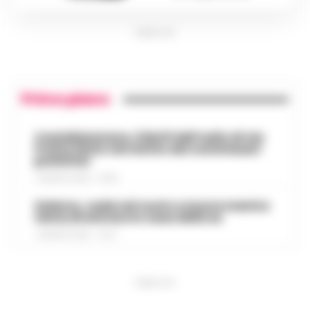
PUBBLICITA
Primo piano
Castellammare, il bluff dell’asilo di via
Fratte finito nel mirino dei commissari
prefettizi
7 AGOSTO 2026 - 07:56
Salerno, cade nel vuoto e muore mentre
tenta di entrare in casa della ex
7 AGOSTO 2026 - 07:27
PUBBLICITA