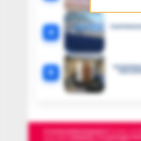
Castellammar
4
Castellamma
5
intercett
Cronachedellacampania.it
fondato nel 201
storie della
Campania
.
Tra i primi giornali