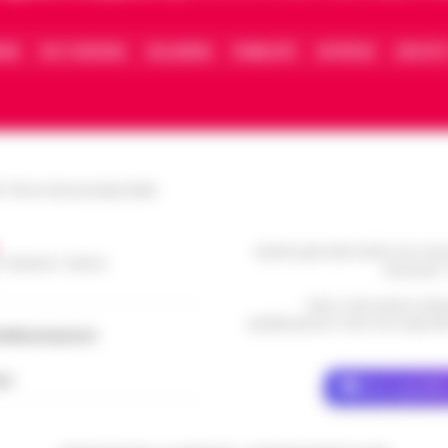
IONE
FACT CHECKING
COLLABORA
PUBBLICITÀ
NOTIFICHE
CONTATT
le Torre Annunziata (NA)
Questo giornale inoltre non rice
/ Caserta / Sarno
da privati 
Nota: I link esterni indi
pubblicazione. Il sito non risponde 
dellacampania.it
ch
Dove specific