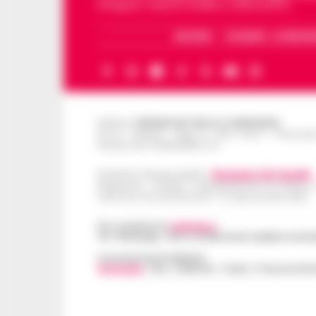
di Napoli, Caserta, Avellino e Benevento.
ARCHIVIO
CHI SIAMO – LA REDAZ
Editore
CRONACHE DELLA CAMPANIA
R.O.C.: 030531 - Reg. N. 1301/ 2016 - Tribuna
Partita IVA IT08642881216
Direttore Responsabile:
Giuseppe Del Gaudio
Redazioni : Scafati / Castellammare di Stabia 
Indirizzo Via Sardoncelli 115 Boscoreale (NA)
Per contattare la
redazione
:
Tel / Whatsapp : 334.12.78.004 email: web@cronache
Concessionaria Pubblicità
Vivimedia
| Sky | Addendo | Teads | Presscommte