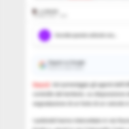
A. CARLINO
14 APRILE 2023 - 14:35
Ascolta questo articolo ora...
Seguici su Google
Ricevi le nostre notizie
Napoli
. Ieri pomeriggio gli agenti dell’
controllo del territorio, su disposizion
segnalazione di un furto di un veicolo 
I poliziotti hanno intercettato in via 