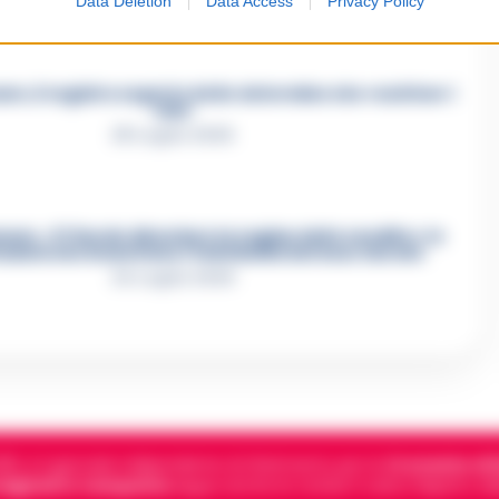
Data Deletion
Data Access
Privacy Policy
e, il registro segreto delle determine che «nutriva» i
clan
28 Luglio 2026
re, «Ti faccio diventare la regina delle vendite»: le
azioni che incastrano i fedelissimi del boss Carolei
24 Luglio 2026
5, è il giornale indipendente di riferimento per le
Cronache di 
 digitali in Campania
segue anche le notizie il calcio Napoli e 