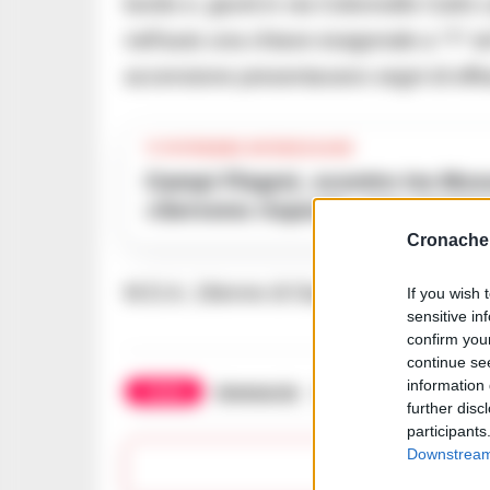
bordo e, giunti in via Colonnello Carlo 
nell’auto una chiave esagonale a “T” ed 
accensione presentavano segni di effr
TI POTREBBE INTERESSARE
Campi Flegrei, scontro tra Musumeci e il sindaco di Bacoli:
«Servono risposte, non prome
Cronache 
M.D.A, 19enne di Gaeta con precedenti d
If you wish 
sensitive in
confirm you
continue se
information 
TAGS
Arenaccia
Napoli
Polizia
Su
further disc
participants
Downstream 
Lasc