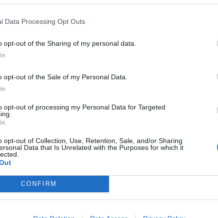
l Data Processing Opt Outs
o opt-out of the Sharing of my personal data.
In
asertano suicida in Liguria: anche la Procura militare
o opt-out of the Sale of my Personal Data.
indaga per istigazione
In
27 Luglio 2026
to opt-out of processing my Personal Data for Targeted
ing.
In
a Esposito, la confessione dell’assassino: «L’ho ucciso
o opt-out of Collection, Use, Retention, Sale, and/or Sharing
per punizione»
ersonal Data that Is Unrelated with the Purposes for which it
26 Luglio 2026
lected.
Out
CONFIRM
mmare, omicidio Tommasino, il pentito accusa: «Fu
eliminato per proteggere un intoccabile»
24 Luglio 2026