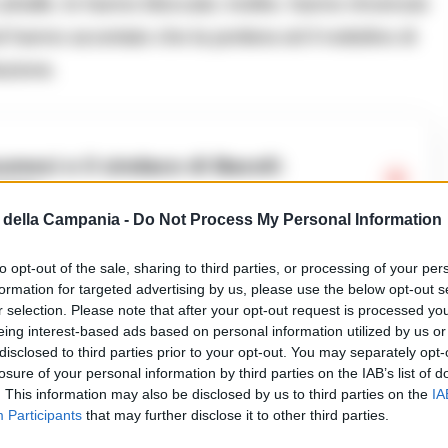
Lahalle, lo hanno bloccato; inoltre, hanno rinvenuto
hanno accertato che la portiera ed il nottolino di
azione.
sse»
della Campania -
Do Not Process My Personal Information
i polizia, è stato arrestato per furto aggravato.
to opt-out of the sale, sharing to third parties, or processing of your per
formation for targeted advertising by us, please use the below opt-out s
r selection. Please note that after your opt-out request is processed y
eing interest-based ads based on personal information utilized by us or
disclosed to third parties prior to your opt-out. You may separately opt-
ccedeoggi
losure of your personal information by third parties on the IAB’s list of
. This information may also be disclosed by us to third parties on the
IA
Participants
that may further disclose it to other third parties.
ia un commento