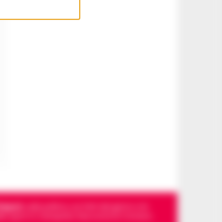
Napoli
, sulla politica, sui fatti del giorno e le
dello sport in Campania. Racconta la Cronaca