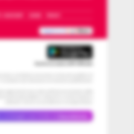
I – WHATSAPP
COOKIE
PRIVACY
Scarica la nostra APP Ufficiale
ve alcun contributo economico né da enti pubblici né
. Si sostiene solo attraverso le inserzioni pubblicitarie.
cati negli articoli sono stati verificati al momento della
di eventuali problemi o disservizi: si invita l’utente a
utilizzare i servizi con prudenza e consapevolezza.
o, le immagini sono fornite da
Depositphotos