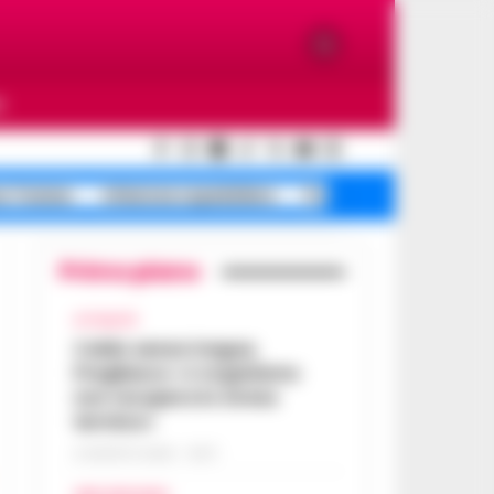
O
e Traiano
Infezione ospedaliera
Poggioreale incendi
Primo piano
ATTUALITÀ
Caldo senza tregua,
Pregliasco: «L’organismo
non recupera lo stress
termico»
6 AGOSTO 2026 - 10:57