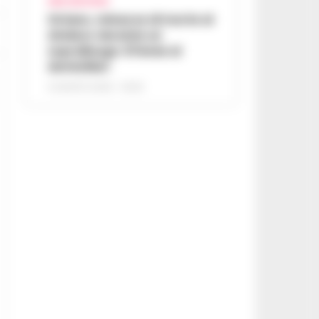
AREA VESUVIANA
Striano, minacce di morte al
sindaco durante un
sopralluogo: 67enne ai
domiciliari
6 AGOSTO 2026 - 09:43