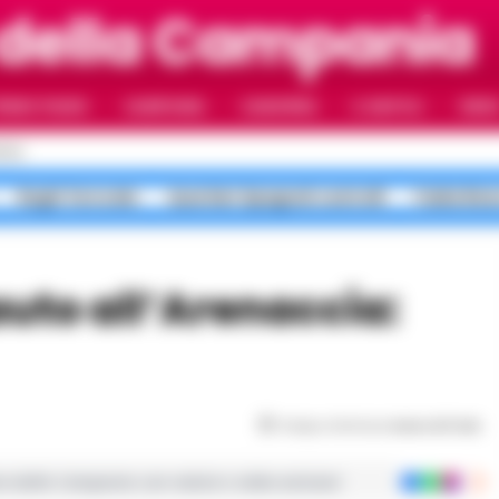
 della Campania
RIMO PIANO
CAMPANIA
CAMORRA
IL NAPOLI
VIDE
POLI
Roghi Terra dei
Quartieri Spagnoli controlli
Faida Rion
Tempo di lettura
meno di 1
min
ie dalla Campania con notizie e video esclusivi