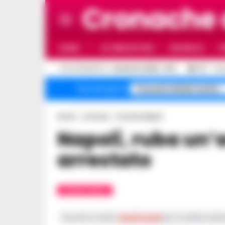
Cronache
HOME
ULTIME NOTIZIE
CRONACA
P
C
AGGIORNAMENTO :
6 AGOSTO 2026 - 19:11
33.1
NA
Pozzuoli sfollati rischio
Temi del giorno
Home
Cronaca
Cronaca Napoli
Napoli, ruba un’auto all’Arenaccia:
arrestato
CRONACA NAPOLI
Iscriviti ai nostri
canali social
per le ultime notiz