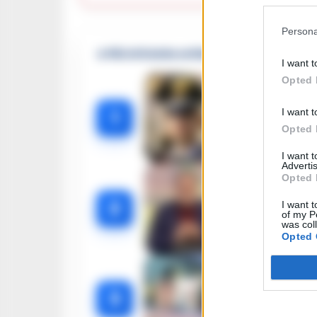
Persona
🔥 Più letti della settimana
I want t
Opted 
Carabiniere c
I want t
1
Opted 
I want 
Advertis
Opted 
Omicidio Luc
2
I want t
of my P
was col
Opted 
Castella
3