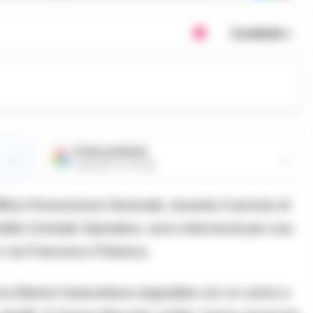
Condividi
Fonte preferita
→
→
Aggiungici su Google
Ufficio Prevenzione Generale, durante il servizio di
e della Centrale Operativa, sono intervenuti per una
in via Francesco Petrarca.
Nuova Marina l’autovettura segnalata con un uomo a